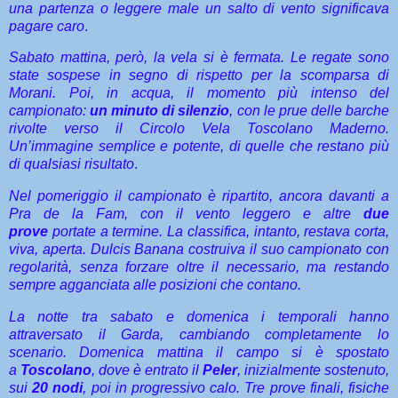
una partenza o leggere male un salto di vento significava
pagare caro
.
Sabato mattina, però, la vela si è fermata. Le regate sono
state sospese in segno di rispetto per la scomparsa di
Morani. Poi, in acqua, il momento più intenso del
campionato:
un minuto di silenzio
, con le prue delle barche
rivolte verso il Circolo Vela Toscolano Maderno.
Un’immagine semplice e potente, di quelle che restano più
di qualsiasi risultato
.
Nel pomeriggio il campionato è ripartito, ancora davanti a
Pra de la Fam, con il vento leggero e altre
due
prove
portate a termine. La classifica, intanto, restava corta,
viva, aperta. Dulcis Banana costruiva il suo campionato con
regolarità, senza forzare oltre il necessario, ma restando
sempre agganciata alle posizioni che contano.
La notte tra sabato e domenica i temporali hanno
attraversato il Garda, cambiando completamente lo
scenario. Domenica mattina il campo si è spostato
a
Toscolano
, dove è entrato il
Peler
, inizialmente sostenuto,
sui
20 nodi
, poi in progressivo calo. Tre prove finali, fisiche