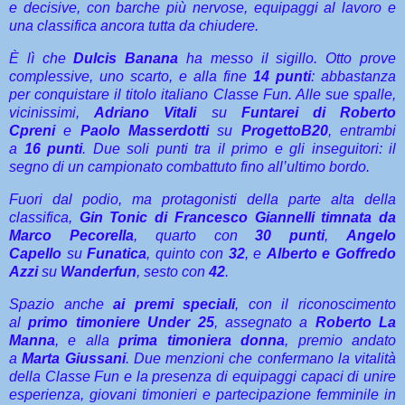
e decisive, con barche più nervose, equipaggi al lavoro e
una classifica ancora tutta da chiudere.
È lì che
Dulcis Banana
ha messo il sigillo. Otto prove
complessive, uno scarto, e alla fine
14 punti
: abbastanza
per conquistare il titolo italiano Classe Fun. Alle sue spalle,
vicinissimi,
Adriano Vitali
su
Funtarei di Roberto
Cpreni
e
Paolo Masserdotti
su
ProgettoB20
, entrambi
a
16 punti
. Due soli punti tra il primo e gli inseguitori: il
segno di un campionato combattuto fino all’ultimo bordo.
Fuori dal podio, ma protagonisti della parte alta della
classifica,
Gin Tonic di Francesco Giannelli timnata da
Marco Pecorella
, quarto con
30 punti
,
Angelo
Capello
su
Funatica
, quinto con
32
, e
Alberto e Goffredo
Azzi
su
Wanderfun
, sesto con
42
.
Spazio anche
ai premi speciali
, con il riconoscimento
al
primo timoniere Under 25
, assegnato a
Roberto La
Manna
, e alla
prima timoniera donna
, premio andato
a
Marta Giussani
. Due menzioni che confermano la vitalità
della Classe Fun e la presenza di equipaggi capaci di unire
esperienza, giovani timonieri e partecipazione femminile in