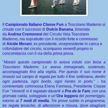
Il
Campionato Italiano Classe Fun
a Toscolano Maderno si
chiude con il successo di
Dulcis Banana
, timonata
da
Andrea Cremonesi
del Circolo Vela Toscolano
Maderno, ma soprattutto con il ricordo forte e commosso
di
Alcide Morani
, ex presidente, vicepresidente in carica e
cofondatore del circolo, scomparso venerdì proprio in
concomitanza con il via della prima prova.
"
Morani questo campionato lo aveva voluto con forza a
Toscolano Maderno. Lo aveva immaginato, sostenuto,
accompagnato fino alla vigilia. Per questo il suo nome è
rimasto sul campo di regata per tutto il fine settimana, dentro
ogni partenza, ogni bordo, ogni rientro in porto.
” - ha
commentato commossa Elena Formosa, Presidente Classe
Fun "
Venerdì si è regatato davanti a
Pra de la Fam
, con una
giornata calda, soleggiata e un’
Ora leggera
del pomeriggio,
intorno ai
7 nodi di media
. Tre prove subito in programma,
tre regate tecniche, di attenzione e misura, dove sbagliare