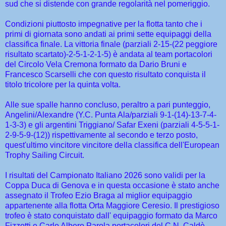
sud che si distende con grande regolarità nel pomeriggio.
Condizioni piuttosto impegnative per la flotta tanto che i
primi di giornata sono andati ai primi sette equipaggi della
classifica finale. La vittoria finale (parziali 2-15-(22 peggiore
risultato scartato)-2-5-1-2-1-5) è andata al team portacolori
del Circolo Vela Cremona formato da Dario Bruni e
Francesco Scarselli che con questo risultato conquista il
titolo tricolore per la quinta volta.
Alle sue spalle hanno concluso, peraltro a pari punteggio,
Angelini/Alexandre (Y.C. Punta Ala/parziali 9-1-(14)-13-7-4-
1-3-3) e gli argentini Triggiano/ Safar Exeni (parziali 4-5-5-1-
2-9-5-9-(12)) rispettivamente al secondo e terzo posto,
quest'ultimo vincitore vincitore della classifica dell'European
Trophy Sailing Circuit.
I risultati del Campionato Italiano 2026 sono validi per la
Coppa Duca di Genova e in questa occasione è stato anche
assegnato il Trofeo Ezio Braga al miglior equipaggio
appartenente alla flotta Orta Maggiore Ceresio. Il prestigioso
trofeo è stato conquistato dall' equipaggio formato da Marco
Fizzotti e Carlo Albero Parola portacolori del C.N. Caldè.