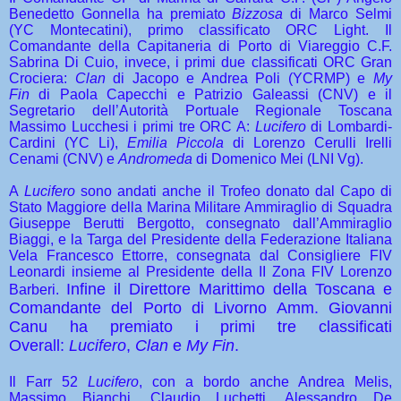
Benedetto Gonnella ha premiato
Bizzosa
di Marco Selmi
(YC Montecatini), primo classificato ORC Light. Il
Comandante della Capitaneria di Porto di Viareggio C.F.
Sabrina Di Cuio, invece, i primi due classificati ORC Gran
Crociera:
Clan
di Jacopo e Andrea Poli (YCRMP) e
My
Fin
di Paola Capecchi e Patrizio Galeassi (CNV) e il
Segretario dell’Autorità Portuale Regionale Toscana
Massimo Lucchesi i primi tre ORC A:
Lucifero
di Lombardi-
Cardini (YC Li),
Emilia Piccola
di Lorenzo Cerulli Irelli
Cenami (CNV) e
Andromeda
di Domenico Mei (LNI Vg).
A
Lucifero
sono andati anche il Trofeo donato dal Capo di
Stato Maggiore della Marina Militare Ammiraglio di Squadra
Giuseppe Berutti Bergotto, consegnato dall’Ammiraglio
Biaggi, e la Targa del Presidente della Federazione Italiana
Vela Francesco Ettorre, consegnata dal Consigliere FIV
Leonardi insieme al Presidente della II Zona FIV Lorenzo
Infine il Direttore Marittimo della Toscana e
Barberi.
Comandante del Porto di Livorno Amm. Giovanni
Canu ha premiato i primi tre classificati
Overall:
Lucifero
,
Clan
e
My Fin
.
Il Farr 52
Lucifero
, con a bordo anche Andrea Melis,
Massimo Bianchi, Claudio Luchetti, Alessandro De