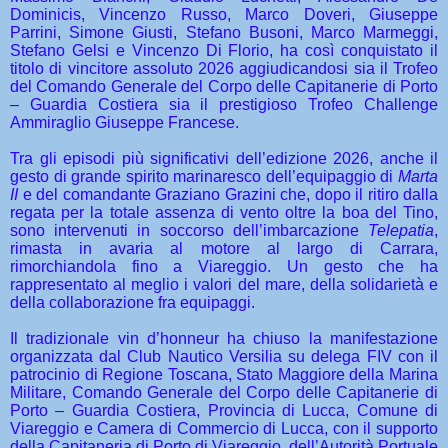
Dominicis, Vincenzo Russo, Marco Doveri, Giuseppe
Parrini, Simone Giusti, Stefano Busoni, Marco Marmeggi,
Stefano Gelsi e Vincenzo Di Florio, ha così conquistato il
titolo di vincitore assoluto 2026 aggiudicandosi sia il Trofeo
del Comando Generale del Corpo delle Capitanerie di Porto
– Guardia Costiera sia il prestigioso Trofeo Challenge
Ammiraglio Giuseppe Francese.
Tra gli episodi più significativi dell’edizione 2026, anche il
gesto di grande spirito marinaresco dell’equipaggio di
Marta
II
e del comandante Graziano Grazini che, dopo il ritiro dalla
regata per la totale assenza di vento oltre la boa del Tino,
sono intervenuti in soccorso dell’imbarcazione
Telepatia
,
rimasta in avaria al motore al largo di Carrara,
rimorchiandola fino a Viareggio. Un gesto che ha
rappresentato al meglio i valori del mare, della solidarietà e
della collaborazione fra equipaggi.
Il tradizionale vin d’honneur ha chiuso la manifestazione
organizzata dal Club Nautico Versilia su delega FIV con il
patrocinio di Regione Toscana, Stato Maggiore della Marina
Militare, Comando Generale del Corpo delle Capitanerie di
Porto – Guardia Costiera, Provincia di Lucca, Comune di
Viareggio e Camera di Commercio di Lucca, con il supporto
della Capitaneria di Porto di Viareggio, dell’Autorità Portuale