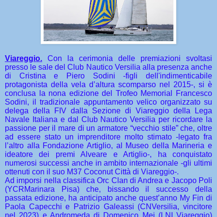
Viareggio.
Con la cerimonia delle premiazioni svoltasi
presso le sale del Club Nautico Versilia alla presenza anche
di Cristina e Piero Sodini -figli dell'indimenticabile
protagonista della vela d’altura scomparso nel 2015-, si è
conclusa la nona edizione del Trofeo Memorial Francesco
Sodini, il tradizionale appuntamento velico organizzato su
delega della FIV dalla Sezione di Viareggio della Lega
Navale Italiana e dal Club Nautico Versilia per ricordare la
passione per il mare di un armatore “vecchio stile” che, oltre
ad essere stato un imprenditore molto stimato -legato fra
l’altro alla Fondazione Artiglio, al Museo della Marineria e
ideatore dei premi Alveare e Artiglio-, ha conquistato
numerosi successi anche in ambito internazionale -gli ultimi
ottenuti con il suo M37 Coconut Città di Viareggio-.
Ad imporsi nella classifica Orc Clan di Andrea e Jacopo Poli
(YCRMarinara Pisa) che, bissando il successo della
passata edizione, ha anticipato anche quest’anno My Fin di
Paola Capecchi e Patrizio Galeassi (CNVersilia, vincitore
nel 2023) e Andromeda di Domenico Mei (LNI Viareggio)