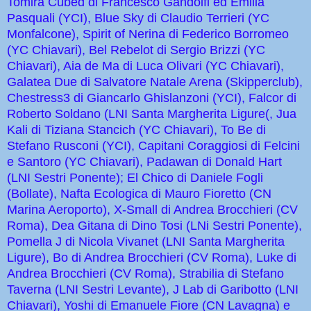
Tomira Cubed di Francesco Gandolfi ed Emilia
Pasquali (YCI), Blue Sky di Claudio Terrieri (YC
Monfalcone), Spirit of Nerina di Federico Borromeo
(YC Chiavari), Bel Rebelot di Sergio Brizzi (YC
Chiavari), Aia de Ma di Luca Olivari (YC Chiavari),
Galatea Due di Salvatore Natale Arena (Skipperclub),
Chestress3 di Giancarlo Ghislanzoni (YCI), Falcor di
Roberto Soldano (LNI Santa Margherita Ligure(, Jua
Kali di Tiziana Stancich (YC Chiavari), To Be di
Stefano Rusconi (YCI), Capitani Coraggiosi di Felcini
e Santoro (YC Chiavari), Padawan di Donald Hart
(LNI Sestri Ponente); El Chico di Daniele Fogli
(Bollate), Nafta Ecologica di Mauro Fioretto (CN
Marina Aeroporto), X-Small di Andrea Brocchieri (CV
Roma), Dea Gitana di Dino Tosi (LNi Sestri Ponente),
Pomella J di Nicola Vivanet (LNI Santa Margherita
Ligure), Bo di Andrea Brocchieri (CV Roma), Luke di
Andrea Brocchieri (CV Roma), Strabilia di Stefano
Taverna (LNI Sestri Levante), J Lab di Garibotto (LNI
Chiavari), Yoshi di Emanuele Fiore (CN Lavagna) e