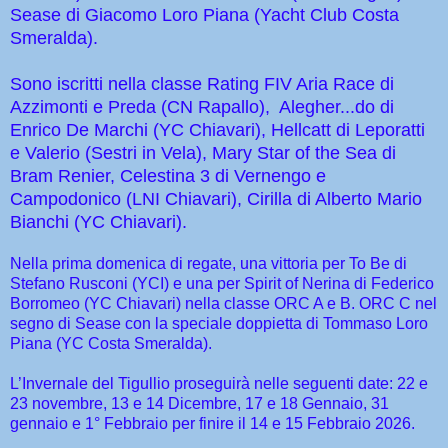
Sease di Giacomo Loro Piana (Yacht Club Costa
Smeralda).
Sono iscritti nella classe Rating FIV Aria Race di
Azzimonti e Preda (CN Rapallo), Alegher...do di
Enrico De Marchi (YC Chiavari), Hellcatt di Leporatti
e Valerio (Sestri in Vela), Mary Star of the Sea di
Bram Renier, Celestina 3 di Vernengo e
Campodonico (LNI Chiavari), Cirilla di Alberto Mario
Bianchi (YC Chiavari).
Nella prima domenica di regate, una vittoria per To Be di
Stefano Rusconi (YCI) e una per Spirit of Nerina di Federico
Borromeo (YC Chiavari) nella classe ORC A e B. ORC C nel
segno di Sease con la speciale doppietta di Tommaso Loro
Piana (YC Costa Smeralda).
L’Invernale del Tigullio proseguirà nelle seguenti date: 22 e
23 novembre, 13 e 14 Dicembre, 17 e 18 Gennaio, 31
gennaio e 1° Febbraio per finire il 14 e 15 Febbraio 2026.