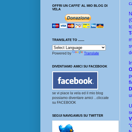
c
OFFRI UN CAFFE' AL MIO BLOG DI
VELA
N
(
t
T
m
TRANSLATE TO .......
s
d
Powered by
Translate
I
DIVENTIAMO AMICI SU FACEBOOK
O
p
f
D
se vi piace la vela ed il mio blog
u
possiamo diventare amici ...cliccate
su FACEBOOK
U
s
SEGUI NAVIGAMUS SU TWITTER
V
“
f