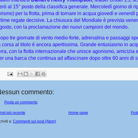
erò al 15° posto della classifica generale. Mercoledì giorno di ri
urismo) per la flotta, prima di tornare in acqua giovedì e venerdì 
ltime regate decisive. La chiusura del Mondiale è prevista vener
gosto, con la proclamazione dei nuovi campioni del mondo.
opo tre giornate di vento medio-forte, adrenalina e passaggi spe
a corsa al titolo è ancora apertissima. Grande entusiasmo in acq
erra, con la flotta internazionale che unisce agonismo, amicizia
er una barca che continua ad affascinare dopo oltre 60 anni di s
Nessun commento:
Posta un commento
ost più recente
Home page
Post
criviti a:
Commenti sul post (Atom)