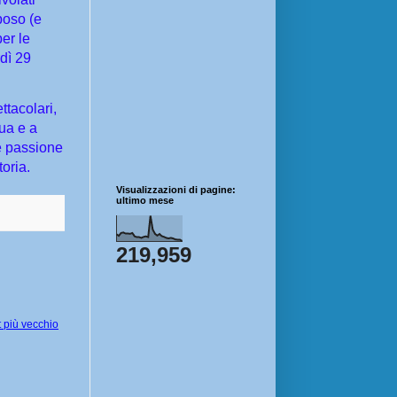
poso (e
per le
dì 29
ttacolari,
ua e a
 e passione
toria.
Visualizzazioni di pagine:
ultimo mese
219,959
 più vecchio