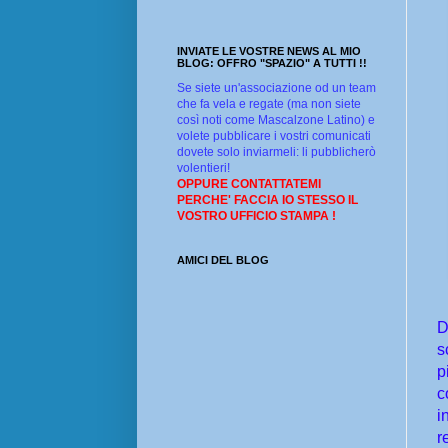
INVIATE LE VOSTRE NEWS AL MIO
BLOG: OFFRO "SPAZIO" A TUTTI !!
Se siete un'associazione od un team
che fa vela e regate (ma non siete
così noti come Mascalzone Latino) e
volete pubblicare i vostri comunicati
dovete solo inviarmeli: li pubblicherò
volentieri!
OPPURE CONTATTATEMI
PERCHE' FACCIA IO STESSO IL
VOSTRO UFFICIO STAMPA !
AMICI DEL BLOG
D
s
p
c
i
r