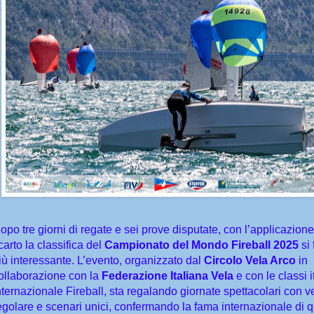
opo tre giorni di regate e sei prove disputate, con l’applicazion
carto la classifica del
Campionato del Mondo Fireball 2025
si
iù interessante. L’evento, organizzato dal
Circolo Vela Arco
in
ollaborazione con la
Federazione Italiana Vela
e con le classi i
nternazionale Fireball, sta regalando giornate spettacolari con v
egolare e scenari unici, confermando la fama internazionale di 