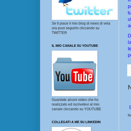
p
t
u
Se ti piace il mio blog di news di vela
a
ora puoi seguirlo cliccando su
TWITTER
D
l
IL MIO CANALE SU YOUTUBE
t
p
Guardate alcuni video che ho
realizzato ed iscrivetevi al mio
P
canale cliccando su YOUTUBE
Is
COLLEGATI A ME SU LINKEDIN