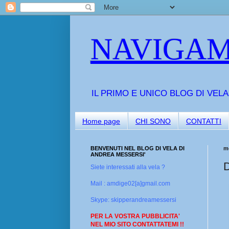
NAVIGAM
IL PRIMO E UNICO BLOG DI VEL
Home page
CHI SONO
CONTATTI
BENVENUTI NEL BLOG DI VELA DI
m
ANDREA MESSERSI'
D
Siete interessati alla vela ?
Mail : amdige02[a]gmail.com
Skype: skipperandreamessersi
PER LA VOSTRA PUBBLICITA'
NEL MIO SITO CONTATTATEMI !!