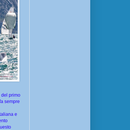
e del primo
 fa sempre
taliana e
ento
questo