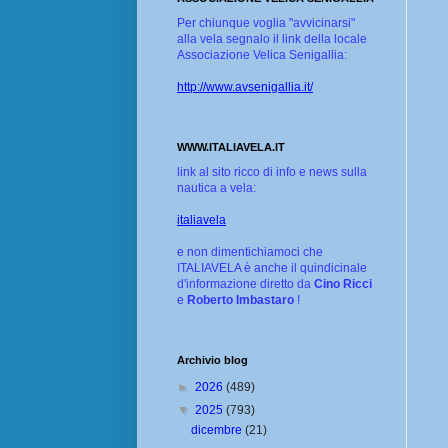
Per chiunque voglia "avvicinarsi"
alla vela segnalo il link della locale
Associazione Velica Senigallia:
http://www.avsenigallia.it/
WWW.ITALIAVELA.IT
link al sito ricco di info e news sulla
nautica a vela:
italiavela
e non dimentichiamoci che
ITALIAVELA è anche il quindicinale
d'informazione diretto da
Cino Ricci
e
Roberto Imbastaro
!
Archivio blog
►
2026
(489)
▼
2025
(793)
dicembre
(21)