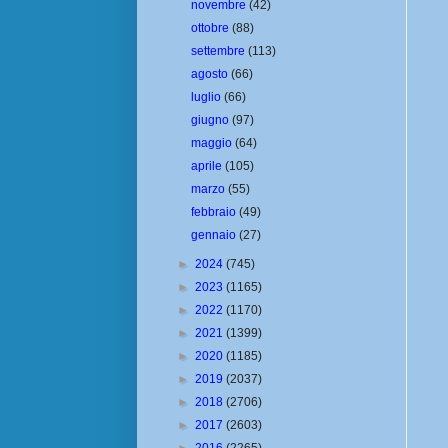
novembre
(42)
ottobre
(88)
settembre
(113)
agosto
(66)
luglio
(66)
giugno
(97)
maggio
(64)
aprile
(105)
marzo
(55)
febbraio
(49)
gennaio
(27)
►
2024
(745)
►
2023
(1165)
►
2022
(1170)
►
2021
(1399)
►
2020
(1185)
►
2019
(2037)
►
2018
(2706)
►
2017
(2603)