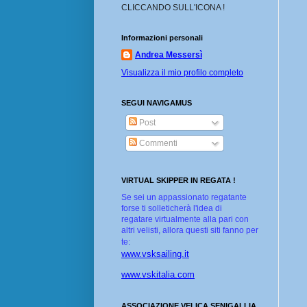
CLICCANDO SULL'ICONA !
Informazioni personali
Andrea Messersì
Visualizza il mio profilo completo
SEGUI NAVIGAMUS
Post
Commenti
VIRTUAL SKIPPER IN REGATA !
Se sei un appassionato regatante
forse ti solleticherà l'idea di
regatare virtualmente alla pari con
altri velisti, allora questi siti fanno per
te:
www.vsksailing.it
www.vskitalia.com
ASSOCIAZIONE VELICA SENIGALLIA