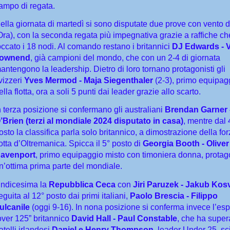
ampo di regata.
ella giornata di martedì si sono disputate due prove con vento 
Ora), con la seconda regata più impegnativa grazie a raffiche c
occato i 18 nodi. Al comando restano i britannici
DJ Edwards - 
ownend
, già campioni del mondo, che con un 2-4 di giornata
antengono la leadership. Dietro di loro tornano protagonisti gli
vizzeri
Yves Mermod - Maja Siegenthaler
(2-3), primo equipag
ella flotta, ora a soli 5 punti dai leader grazie allo scarto.
n terza posizione si confermano gli australiani
Brendan Garner 
’Brien (terzi al mondiale 2024 disputato in casa)
, mentre dal 
osto la classifica parla solo britannico, a dimostrazione della for
lotta d’Oltremanica. Spicca il 5° posto di
Georgia Booth - Oliver
avenport
, primo equipaggio misto con timoniera donna, protago
n’ottima prima parte del mondiale.
ndicesima la
Repubblica Ceca
con
Jiri Paruzek - Jakub Kos
eguita al 12° posto dai primi italiani,
Paolo Brescia - Filippo
ulcanile
(oggi 9-16). In nona posizione si conferma invece l’es
over 125” britannico
David Hall - Paul Constable
, che ha supera
ratelli irlandesi
Daniel e Henry Thompson
, leader Under 25, sci