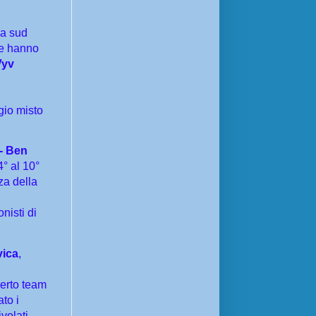
da sud
he hanno
Vyv
gio misto
- Ben
4° al 10°
za della
nisti di
vica
,
perto team
to i
volati