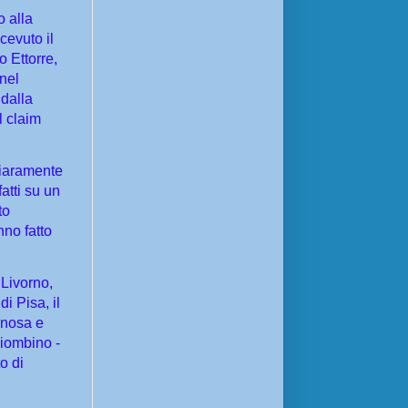
o alla
cevuto il
 Ettorre,
 nel
 dalla
l claim
hiaramente
atti su un
to
nno fatto
 Livorno,
i Pisa, il
anosa e
Piombino -
o di