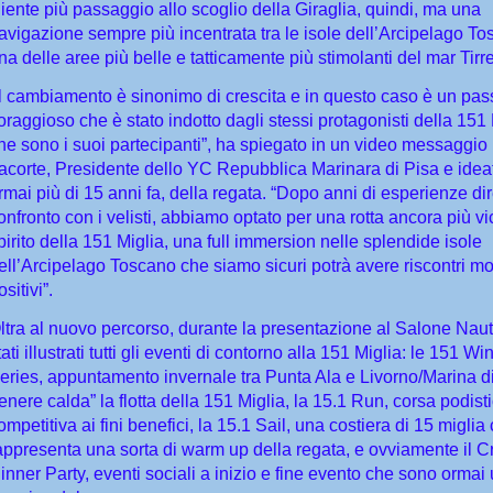
iente più passaggio allo scoglio della Giraglia, quindi, ma una
avigazione sempre più incentrata tra le isole dell’Arcipelago To
na delle aree più belle e tatticamente più stimolanti del mar Tirr
Il cambiamento è sinonimo di crescita e in questo caso è un pas
oraggioso che è stato indotto dagli stessi protagonisti della 151 
he sono i suoi partecipanti”, ha spiegato in un video messaggio
acorte, Presidente dello YC Repubblica Marinara di Pisa e idea
rmai più di 15 anni fa, della regata. “Dopo anni di esperienze dir
onfronto con i velisti, abbiamo optato per una rotta ancora più vi
pirito della 151 Miglia, una full immersion nelle splendide isole
ell’Arcipelago Toscano che siamo sicuri potrà avere riscontri mo
ositivi”.
ltra al nuovo percorso, durante la presentazione al Salone Nau
tati illustrati tutti gli eventi di contorno alla 151 Miglia: le 151 Wi
eries, appuntamento invernale tra Punta Ala e Livorno/Marina d
tenere calda” la flotta della 151 Miglia, la 15.1 Run, corsa podist
ompetitiva ai fini benefici, la 15.1 Sail, una costiera di 15 miglia
appresenta una sorta di warm up della regata, e ovviamente il Cr
inner Party, eventi sociali a inizio e fine evento che sono ormai