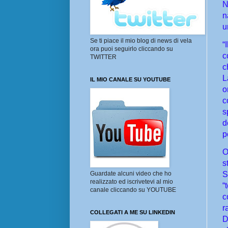
N
n
u
Se ti piace il mio blog di news di vela
“
ora puoi seguirlo cliccando su
c
TWITTER
c
L
IL MIO CANALE SU YOUTUBE
o
c
s
d
p
O
s
S
Guardate alcuni video che ho
realizzato ed iscrivetevi al mio
“
canale cliccando su YOUTUBE
c
r
COLLEGATI A ME SU LINKEDIN
D