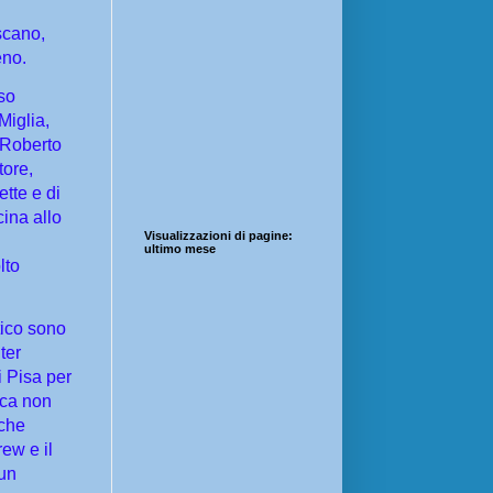
scano,
eno.
so
Miglia,
 Roberto
tore,
ette e di
cina allo
Visualizzazioni di pagine:
ultimo mese
lto
tico sono
nter
i Pisa per
ica non
 che
ew e il
 un