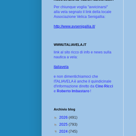
Per chiunque voglia "avvicinarsi"
alla vela segnalo il link della locale
Associazione Velica Senigallia:
http://www.avsenigallia.it/
WWW.ITALIAVELA.IT
link al sito ricco di info e news sulla
nautica a vela:
italiavela
e non dimentichiamoci che
ITALIAVELA è anche il quindicinale
d'informazione diretto da
Cino Ricci
e
Roberto Imbastaro
!
Archivio blog
►
2026
(491)
►
2025
(793)
▼
2024
(745)