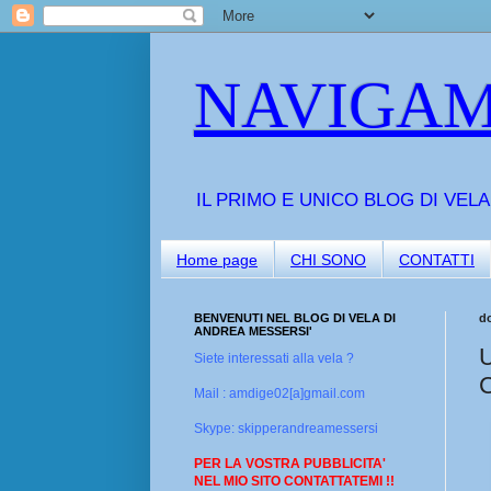
NAVIGAM
IL PRIMO E UNICO BLOG DI VEL
Home page
CHI SONO
CONTATTI
BENVENUTI NEL BLOG DI VELA DI
d
ANDREA MESSERSI'
Siete interessati alla vela ?
Mail : amdige02[a]gmail.com
Skype: skipperandreamessersi
PER LA VOSTRA PUBBLICITA'
NEL MIO SITO CONTATTATEMI !!