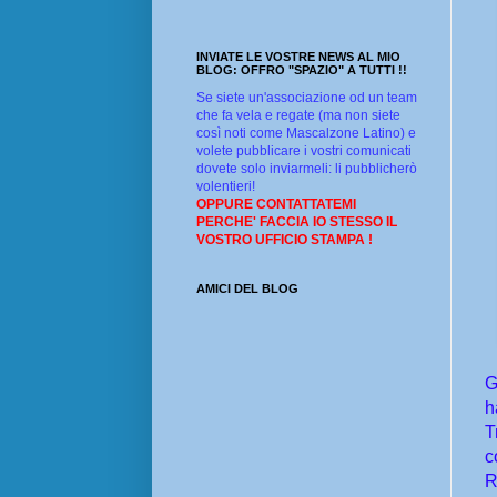
INVIATE LE VOSTRE NEWS AL MIO
BLOG: OFFRO "SPAZIO" A TUTTI !!
Se siete un'associazione od un team
che fa vela e regate (ma non siete
così noti come Mascalzone Latino) e
volete pubblicare i vostri comunicati
dovete solo inviarmeli: li pubblicherò
volentieri!
OPPURE CONTATTATEMI
PERCHE' FACCIA IO STESSO IL
VOSTRO UFFICIO STAMPA !
AMICI DEL BLOG
G
h
T
c
R