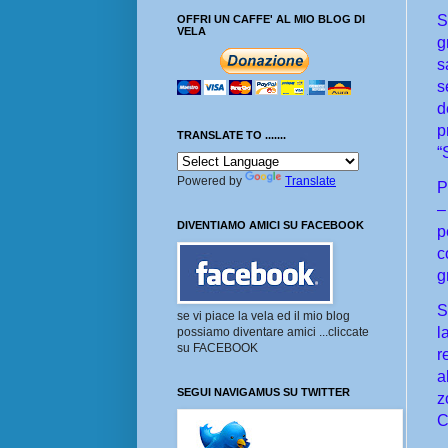
S
OFFRI UN CAFFE' AL MIO BLOG DI
VELA
g
s
s
d
p
TRANSLATE TO .......
“
Powered by
Translate
P
–
DIVENTIAMO AMICI SU FACEBOOK
p
c
g
S
se vi piace la vela ed il mio blog
l
possiamo diventare amici ...cliccate
su FACEBOOK
r
a
SEGUI NAVIGAMUS SU TWITTER
z
C