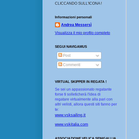
CLICCANDO SULL'ICONA !
Informazioni personali
Andrea Messersì
Visualizza il mio profilo completo
SEGUI NAVIGAMUS
Post
Commenti
VIRTUAL SKIPPER IN REGATA !
Se sei un appassionato regatante
forse ti solleticherà l'idea di
regatare virtualmente alla pari con
altri velisti, allora questi siti fanno per
te:
www.vsksailing.it
www.vskitalia.com
ASSOCIAZIONE VELICA SENIGALLIA