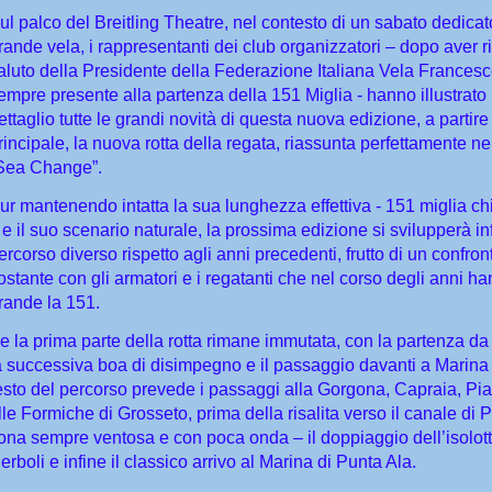
ul palco del Breitling Theatre, nel contesto di un sabato dedicat
rande vela, i rappresentanti dei club organizzatori – dopo aver ri
aluto della Presidente della Federazione Italiana Vela Francesco
empre presente alla partenza della 151 Miglia - hanno illustrato
ettaglio tutte le grandi novità di questa nuova edizione, a partire
rincipale, la nuova rotta della regata, riassunta perfettamente ne
Sea Change”.
ur mantenendo intatta la sua lunghezza effettiva - 151 miglia c
 e il suo scenario naturale, la prossima edizione si svilupperà inf
ercorso diverso rispetto agli anni precedenti, frutto di un confron
ostante con gli armatori e i regatanti che nel corso degli anni ha
rande la 151.
e la prima parte della rotta rimane immutata, con la partenza da
a successiva boa di disimpegno e il passaggio davanti a Marina d
esto del percorso prevede i passaggi alla Gorgona, Capraia, Pi
lle Formiche di Grosseto, prima della risalita verso il canale di 
ona sempre ventosa e con poca onda – il doppiaggio dell’isolott
erboli e infine il classico arrivo al Marina di Punta Ala.