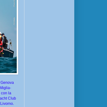
i Genova
Miglia-
 con la
Yacht Club
Livorno.