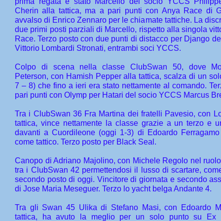
prima regata è stato Marcello del socio YCCS Philipp
Cherin alla tattica, ma a pari punti con Anya Race di G
avvalso di Enrico Zennaro per le chiamate tattiche. La discr
due primi posti parziali di Marcello, rispetto alla singola vit
Race. Terzo posto con due punti di distacco per Django dei
Vittorio Lombardi Stronati, entrambi soci YCCS.
Colpo di scena nella classe ClubSwan 50, dove Mo
Peterson, con Hamish Pepper alla tattica, scalza di un so
7 – 8) che fino a ieri era stato nettamente al comando. Te
pari punti con Olymp per Hatari del socio YCCS Marcus B
Tra i ClubSwan 36 Fra Martina dei fratelli Pavesio, con L
tattica, vince nettamente la classe grazie a un terzo e u
davanti a Cuordileone (oggi 1-3) di Edoardo Ferragam
come tattico. Terzo posto per Black Seal.
Canopo di Adriano Majolino, con Michele Regolo nel ruolo d
tra i ClubSwan 42 permettendosi il lusso di scartare, come 
secondo posto di oggi. Vincitore di giornata e secondo ass
di Jose Maria Meseguer. Terzo lo yacht belga Andante 4.
Tra gli Swan 45 Ulika di Stefano Masi, con Edoardo Man
tattica, ha avuto la meglio per un solo punto su Ex 