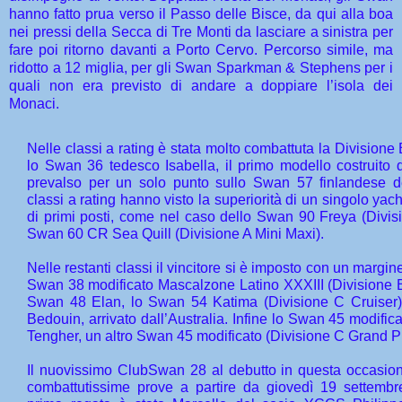
hanno fatto prua verso il Passo delle Bisce, da qui alla boa
nei pressi della Secca di Tre Monti da lasciare a sinistra per
fare poi ritorno davanti a Porto Cervo. Percorso simile, ma
ridotto a 12 miglia, per gli Swan Sparkman & Stephens per i
quali non era previsto di andare a doppiare l’isola dei
Monaci.
Nelle classi a rating è stata molto combattuta la Division
lo Swan 36 tedesco Isabella, il primo modello costruito
prevalso per un solo punto sullo Swan 57 finlandese de
classi a rating hanno visto la superiorità di un singolo y
di primi posti, come nel caso dello Swan 90 Freya (Divis
Swan 60 CR Sea Quill (Divisione A Mini Maxi).
Nelle restanti classi il vincitore si è imposto con un margine
Swan 38 modificato Mascalzone Latino XXXIII (Divisione 
Swan 48 Elan, lo Swan 54 Katima (Divisione C Cruiser
Bedouin, arrivato dall’Australia. Infine lo Swan 45 modif
Tengher, un altro Swan 45 modificato (Divisione C Grand Pr
Il nuovissimo ClubSwan 28 al debutto in questa occasion
combattutissime prove a partire da giovedì 19 settembr