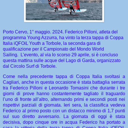
Porto Cervo, 1° maggio. 2024. Federico Pilloni, atleta del
programma Young Azzurra, ha vinto la terza tappa di Coppa
Italia iQFOiL Youth a Torbole, la seconda gara di
qualificazione per il Campionato del Mondo World
Sailing.
L’evento, al via lo scorso 29 aprile, si è concluso
questa mattina sulle acque del Lago di Garda, organizzato
dal Circolo Surf di Torbole.
Come nella precedente tappa di Coppa Italia svoltasi a
Cagliari, anche in questa occasione è stata battaglia serrata
tra Federico Pilloni e Leonardo Tomasini che durante i tre
giorni di prove hanno costantemente tagliato il traguardo
l’uno di fronte all’altro, alternando primi e secondi posti nei
rispettivi parziali di giornata. Ieri sera, la classifica vedeva
Federico al primo posto con un distacco minimo di 1,7 punti
sul suo diretto avversario. La giornata di oggi è stata
decisiva, dopo cinque ore in acqua Federico ha portato a
casa la vittoria della terza tappa di Coppa Italia iQFOiL