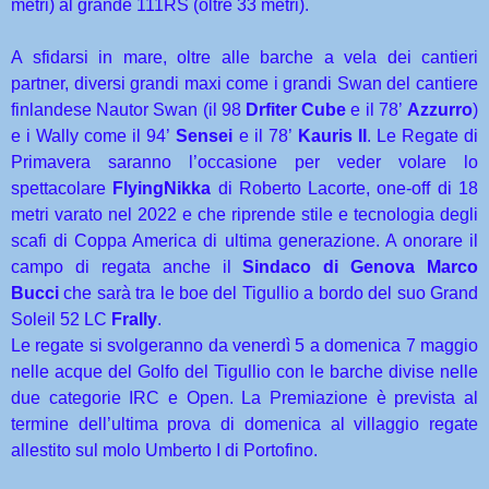
metri) al grande 111RS (oltre 33 metri).
A sfidarsi in mare, oltre alle barche a vela dei cantieri
partner, diversi grandi maxi come i grandi Swan del cantiere
finlandese Nautor Swan (il 98
Drfiter Cube
e il 78’
Azzurro
)
e i Wally come il 94’
Sensei
e il 78’
Kauris II
. Le Regate di
Primavera saranno l’occasione per veder volare lo
spettacolare
FlyingNikka
di Roberto Lacorte, one-off di 18
metri varato nel 2022 e che riprende stile e tecnologia degli
scafi di Coppa America di ultima generazione. A onorare il
campo di regata anche il
Sindaco di Genova Marco
Bucci
che sarà tra le boe del Tigullio a bordo del suo Grand
Soleil 52 LC
Frally
.
Le regate si svolgeranno da venerdì 5 a domenica 7 maggio
nelle acque del Golfo del Tigullio con le barche divise nelle
due categorie IRC e Open. La Premiazione è prevista al
termine dell’ultima prova di domenica al villaggio regate
allestito sul molo Umberto I di Portofino.