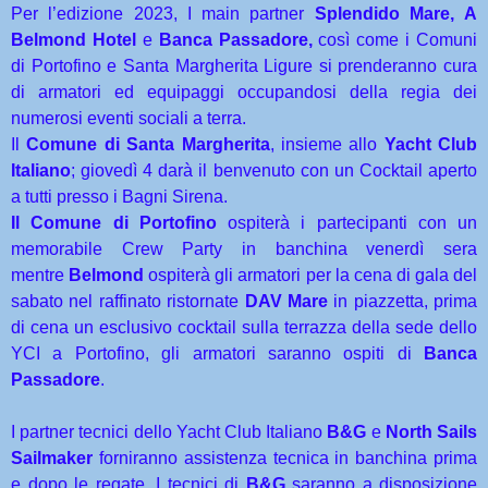
Per l’edizione 2023, I main partner
Splendido Mare, A
Belmond Hotel
e
Banca Passadore,
così come i Comuni
di Portofino e Santa Margherita Ligure si prenderanno cura
di armatori ed equipaggi occupandosi della regia dei
numerosi eventi sociali a terra.
Il
Comune di Santa Margherita
, insieme allo
Yacht Club
Italiano
; giovedì 4 darà il benvenuto con un Cocktail aperto
a tutti presso i Bagni Sirena.
Il Comune di Portofino
ospiterà i partecipanti con un
memorabile Crew Party in banchina venerdì sera
mentre
Belmond
ospiterà gli armatori per la cena di gala del
sabato nel raffinato ristornate
DAV Mare
in piazzetta, prima
di cena un esclusivo cocktail sulla terrazza della sede dello
YCI a Portofino, gli armatori saranno ospiti di
Banca
Passadore
.
I partner tecnici dello Yacht Club Italiano
B&G
e
North Sails
Sailmaker
forniranno assistenza tecnica in banchina prima
e dopo le regate. I tecnici di
B&G
saranno a disposizione