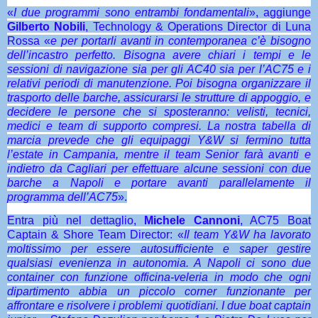
«
I due programmi sono entrambi fondamentali
», aggiunge
Gilberto Nobili
, Technology & Operations Director di Luna
Rossa «
e per portarli avanti in contemporanea c’è bisogno
dell’incastro perfetto. Bisogna avere chiari i tempi e le
sessioni di navigazione sia per gli AC40 sia per l’AC75 e i
relativi periodi di manutenzione. Poi bisogna organizzare il
trasporto delle barche, assicurarsi le strutture di appoggio, e
decidere le persone che si sposteranno: velisti, tecnici,
medici e team di supporto compresi. La nostra tabella di
marcia prevede che gli equipaggi Y&W si fermino tutta
l’estate in Campania, mentre il team Senior farà avanti e
indietro da Cagliari per effettuare alcune sessioni con due
barche a Napoli e portare avanti parallelamente il
programma dell’AC75
».
Entra più nel dettaglio,
Michele Cannoni
, AC75 Boat
Captain & Shore Team Director: «
Il team Y&W ha lavorato
moltissimo per essere autosufficiente e saper gestire
qualsiasi evenienza in autonomia. A Napoli ci sono due
container con funzione officina-veleria in modo che ogni
dipartimento abbia un piccolo corner funzionante per
affrontare e risolvere i problemi quotidiani. I due boat captain