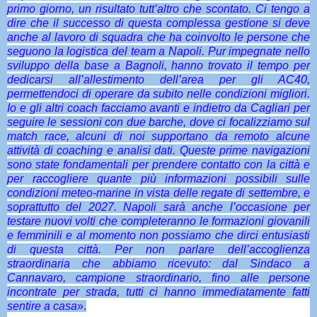
primo giorno, un risultato tutt’altro che scontato. Ci tengo a
dire che il successo di questa complessa gestione si deve
anche al lavoro di squadra che ha coinvolto le persone che
seguono la logistica del team a Napoli. Pur impegnate nello
sviluppo della base a Bagnoli, hanno trovato il tempo per
dedicarsi all’allestimento dell’area per gli AC40,
permettendoci di operare da subito nelle condizioni migliori.
Io e gli altri coach facciamo avanti e indietro da Cagliari per
seguire le sessioni con due barche, dove ci focalizziamo sul
match race, alcuni di noi supportano da remoto alcune
attività di coaching e analisi dati. Queste prime navigazioni
sono state fondamentali per prendere contatto con la città e
per raccogliere quante più informazioni possibili sulle
condizioni meteo-marine in vista delle regate di settembre, e
soprattutto del 2027. Napoli sarà anche l’occasione per
testare nuovi volti che completeranno le formazioni giovanili
e femminili e al momento non possiamo che dirci entusiasti
di questa città. Per non parlare dell’accoglienza
straordinaria che abbiamo ricevuto: dal Sindaco a
Cannavaro, campione straordinario, fino alle persone
incontrate per strada, tutti ci hanno immediatamente fatti
sentire a casa
».