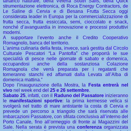
tartarico naturale, della Veleria South Sails, della Quick
strumentazione elettronica, di Roca Energy Contractors, de
Le Saline di Cervia e di Besana Frutta Secca oggi
considerata leader in Europa per la commercializzazione di
frutta secca, frutta essiccata, semi, cioccolato e snack,
nonché d’avanguardia in innovazione e processi produttivi
moderni.
A supportare l’evento anche il Credito Cooperativo
Romagnolo, banca del territorio.
L’anima culinaria della festa, invece, sarà gestita dal Circolo
Culturale Pescatori “La Pantofla” che proporrà le sue
specialità di pesce nelle giornate di sabato e domenica,
occupandosi anche della sostanziosa Colazione
Romagnola che verrà preparata per i regatanti che
torneranno stanchi ed affamati dalla Levata all’Alba di
domenica mattina.”
Dopo l’inaugurazione della Mostra, la
Festa entrerà nel
vivo
nel week end del
25 e 26 settembre
.
Sabato 25
, infatti,
con il
Raduno del Passatore
inizieranno
le
manifestazioni sportive
: la prima kermesse velica si
svolgerà nel tratto di mare antistante la costa di Cervia e
prevede un percorso a triangolo che sarà riservata alle
imbarcazioni Passatore, con sfilata conclusiva all’interno del
Porto Canale, fino all’ormeggio di fronte ai Magazzini del
Sale. Nella serata è prevista una
conferenza
organizzata