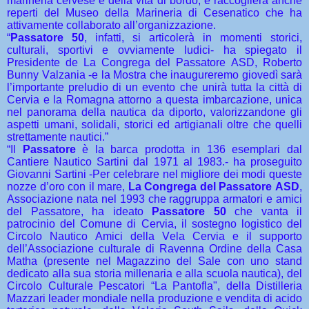
marineria cervese e della vita di bordo, e raccoglierà anche
reperti del Museo della Marineria di Cesenatico che ha
attivamente collaborato all’organizzazione.
“
Passatore 50
, infatti, si articolerà in momenti storici,
culturali, sportivi e ovviamente ludici- ha spiegato il
Presidente de La Congrega del Passatore ASD, Roberto
Bunny Valzania -e la Mostra che inaugureremo giovedì sarà
l’importante preludio di un evento che unirà tutta la città di
Cervia e la Romagna attorno a questa imbarcazione, unica
nel panorama della nautica da diporto, valorizzandone gli
aspetti umani, solidali, storici ed artigianali oltre che quelli
strettamente nautici.”
“Il
Passatore
è la barca prodotta in 136 esemplari dal
Cantiere Nautico Sartini dal 1971 al 1983.- ha proseguito
Giovanni Sartini -Per celebrare nel migliore dei modi queste
nozze d’oro con il mare,
La Congrega del Passatore ASD
,
Associazione nata nel 1993 che raggruppa armatori e amici
del Passatore, ha ideato
Passatore 50
che vanta il
patrocinio del Comune di Cervia, il sostegno logistico del
Circolo Nautico Amici della Vela Cervia e il supporto
dell’Associazione culturale di Ravenna Ordine della Casa
Matha (presente nel Magazzino del Sale con uno stand
dedicato alla sua storia millenaria e alla scuola nautica), del
Circolo Culturale Pescatori “La Pantofla", della Distilleria
Mazzari leader mondiale nella produzione e vendita di acido