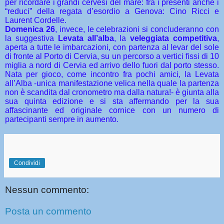
per ricordare i grandi cervesi del mare: fra i presenti anche i
“reduci” della regata d’esordio a Genova: Cino Ricci e
Laurent Cordelle.
Domenica 26
, invece, le celebrazioni si concluderanno con
la suggestiva
Levata all’alba
, la
veleggiata competitiva
,
aperta a tutte le imbarcazioni, con partenza al levar del sole
di fronte al Porto di Cervia, su un percorso a vertici fissi di 10
miglia a nord di Cervia ed arrivo dello fuori dal porto stesso.
Nata per gioco, come incontro fra pochi amici, la Levata
all’Alba -unica manifestazione velica nella quale la partenza
non è scandita dal cronometro ma dalla natura!- è giunta alla
sua quinta edizione e si sta affermando per la sua
affascinante ed originale cornice con un numero di
partecipanti sempre in aumento.
Condividi
Nessun commento:
Posta un commento