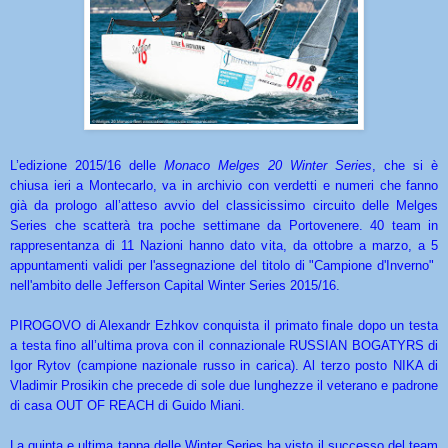
L’edizione 2015/16 delle
Monaco Melges 20 Winter Series
, che si è
chiusa ieri a Montecarlo, va in archivio con verdetti e numeri che fanno
già da prologo all’atteso avvio del classicissimo circuito delle Melges
Series che scatterà tra poche settimane da Portovenere. 40 team in
rappresentanza di 11 Nazioni hanno dato vita, da ottobre a marzo, a 5
appuntamenti validi per l'assegnazione del titolo di "Campione d'Inverno"
nell'ambito delle Jefferson Capital Winter Series 2015/16.
PIROGOVO di Alexandr Ezhkov conquista il primato finale dopo un testa
a testa fino all’ultima prova con il connazionale RUSSIAN BOGATYRS di
Igor Rytov (campione nazionale russo in carica). Al terzo posto NIKA di
Vladimir Prosikin che precede di sole due lunghezze il veterano e padrone
di casa OUT OF REACH di Guido Miani.
La quinta e ultima tappa delle Winter Series ha visto il successo del team