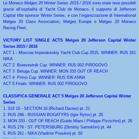
Le
Monaco Melges 20 Winter Series 2015 / 2016
sono state rese possibili
grazie all’ospitalità di Yacht Club de Monaco, il supporto di Jefferson
Capital title sponsor Winter Series, e con l’organizzazione di International
Melges 20 Class Association, Melges Europe e Melges 20 Monaco
Racing Fleet.
VICTORY LIST SINGLE ACTS Melges 20 Jefferson Capital Winter
Series 2015 / 2016
ACT 1 - Moscow Imperatorskiy Yacht Club Cup 2015. WINNER: RUS 261
NIKA
ACT 2 Burevestnik Cup. WINNER: RUS 002 PIROGOVO
ACT 3 Beluga Cup. WINNER: MON 333 OUT OF REACH
ACT 4 Primo Cup: WINNER: RUS 036 ANNA
ACT 5 Finals: WINNER: RUS 002 PIROGOVO
CLASSIFICA GENERALE ACT 5 Melges 20 Jefferson Capital Winter
Series
1. SUI 16 - SECTION 16 (Richard Davies) pt. 21
2. RUS 296 - RUSSIAN BOGATYRS (Igor Rytov) pt. 25
3. MON 333 - OUT OF REACH (Guido Miani / Philippe Pizzichini) pt. 26
4. RUS 276 - ST. PETERSBURG (Dimitriy Samokhin) pt. 44
5. RUS 261 - NIKA (Vladimir Prosikin) pt. 50