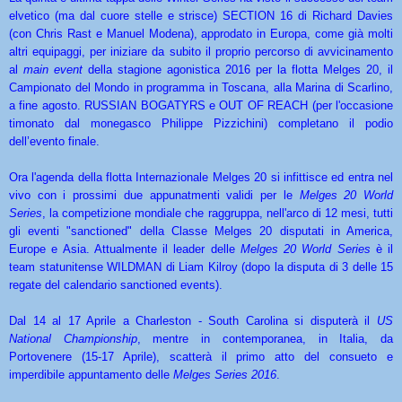
elvetico (ma dal cuore stelle e strisce) SECTION 16 di Richard Davies
(con Chris Rast e Manuel Modena), approdato in Europa, come già molti
altri equipaggi, per iniziare da subito il proprio percorso di avvicinamento
al
main event
della stagione agonistica 2016 per la flotta Melges 20, il
Campionato del Mondo in programma in Toscana, alla Marina di Scarlino,
a fine agosto. RUSSIAN BOGATYRS e OUT OF REACH (per l'occasione
timonato dal monegasco Philippe Pizzichini) completano il podio
dell’evento finale.
Ora l'agenda della flotta Internazionale Melges 20 si infittisce ed entra nel
vivo con i prossimi due appunatmenti validi per le
Melges 20 World
Series
, la competizione mondiale che raggruppa, nell'arco di 12 mesi, tutti
gli eventi "sanctioned" della Classe Melges 20 disputati in America,
Europe e Asia. Attualmente il leader delle
Melges 20 World Series
è il
team statunitense WILDMAN di Liam Kilroy (dopo la disputa di 3 delle 15
regate del calendario sanctioned events).
Dal 14 al 17 Aprile a Charleston - South Carolina si disputerà il
US
National Championship
, mentre in contemporanea, in Italia, da
Portovenere (15-17 Aprile), scatterà il primo atto del consueto e
imperdibile appuntamento delle
Melges Series 2016
.