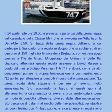
Il 14 aprile, alle ore 10.00, è prevista la partenza della prima regata
del calendario della Classe Mini che si svolgerà nell'Atlantico, la
Demi-Clé 6.50. Si tratta della prima regata dell'anno a cui
parteciperà Giancarlo, una regata in doppio che si svolge su di un
percorso di 150 miglia tra le isole della Bretagna, con un passaggio
previso a l'Ile de Groix, l'Arcipelago dei Glénan, e Belle Ile.
Giancarlo affronterà questa regata assieme a David Raison a
bordo del mini prototipo Prysmian ITA 747 e dovrà, come gli altri
concorrenti, portare la propria l'imbarcazione a Locmiquélic entro
l'11 aprile, per attendere ai controlli imposti dall'organizzazione. "La
prima regata della stagione è per me un evento molto
emozionante. Sto scoprendo la barca in questi giorni di
allenamento: la caratteristica di avere la prua arrotondata impone
un modo di condotta differente, diverso dalle altre imbarcazioni.
Sto cercando di calarmi al meglio delle mie possibilità per stabilire
un buon feeling con l'imbarcazione, e sicuramente in regata avrò