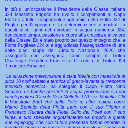
In più di un’occasione il Presidente della Classe Italiana
J24 Massimo Frigerio ha rivolto i complimenti al Capo
Flotta e a tutti i componenti e agli amici della Flotta J24 di
Puglia per l’impegno e la determinazione dimostrati in
questi ultimi anni nel riportare in acqua numerosi J24,
dedicando tempo, passione e cuore alla crescita e al valore
della Classe. Ed è stato proprio per questo impegno che la
Flotta Pugliese J24 si è aggiudicata l’assegnazione di una
delle dieci tappe del Circuito Nazionale 2026 che
assegnerà che assegnerà come sempre il Trofeo
Challenge Perpetuo Francesco Ciccolo e il Trofeo J24
Timoniere-Armatore.
“
La situazione meteomarina è stata ideale con maestrale di
circa 10 nodi sabato e termica di greco-levante di crescente
intensità domenica
- ha spiegato il Capo Flotta Nino
Soriano -
Le barche presenti in acqua provenivano sia dai
circoli pugliesi (Circolo Vela Molfetta, LNI sez. Molfetta, CN
Il Maestrale Bari) che dalle flotte di altre regioni come
Mauro Benfatto della Flotta Lario con il suo Pilgrim e
Francesco Nucara della Flotta Golfo dei Poeti con il suo
Ninja, e uno speciale ringraziamento va proprio a questi
due equipaggi che con la loro presenza hanno onorato la
manifestazione. Uno speciale ringraziamento va anche agli