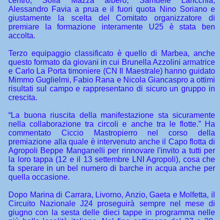
centro, Sofia Mazza albero, Samuele Laricchia,
Alessandro Favia a prua e il fuori quota Nino Soriano e
giustamente la scelta del Comitato organizzatore di
premiare la formazione interamente U25 è stata ben
accolta.
Terzo equipaggio classificato è quello di Marbea, anche
questo formato da giovani in cui Brunella Azzolini armatrice
e Carlo La Porta timoniere (CN Il Maestrale) hanno guidato
Mimmo Guglielmi, Fabio Rana e Nicola Giancaspro a ottimi
risultati sul campo e rappresentano di sicuro un gruppo in
crescita.
“La buona riuscita della manifestazione sta sicuramente
nella collaborazione tra circoli e anche tra le flotte.” Ha
commentato Ciccio Mastropierro nel corso della
premiazione alla quale è intervenuto anche il Capo flotta di
Agropoli Beppe Manganelli per rinnovare l'invito a tutti per
la loro tappa (12 e il 13 settembre LNI Agropoli), cosa che
fa sperare in un bel numero di barche in acqua anche per
quella occasione.
Dopo Marina di Carrara, Livorno, Anzio, Gaeta e Molfetta, il
Circuito Nazionale J24 proseguirà sempre nel mese di
giugno con la sesta delle dieci tappe in programma nelle