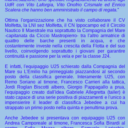
UdR con Vito Laforgia, Vito Onofrio Crismale ed Enrico
Scalera che hanno ben amministrato il campo di regata.
”
Ottima l'organizzazione che ha visto collaborare il CV
Molfetta, la LNI sez Molfetta, il CN Ippocampo ed il Circolo
Nautico Il Maestrale ma soprattutto la Compagnia del Mare
-capitanata da Ciccio Mastropierro- tra l'altro armatrice di
quattro delle barche presenti in acqua, e che
costantemente investe nella crescita della Flotta e del suo
livello, coinvolgendo soprattutto i giovani per garantire
continuità e passione per la vela e per la classe J24.
E infatti, l'equipaggio U25 schierato dalla Compagnia del
Mare su L'Emilio ha primeggiato piazzandosi al secondo
posto della classifica generale. Interamente U25, con
Remo Soriano al timone, Francesco Carrieri alla tattica,
Jordi Roglan Biscotti albero, Giorgio Pappagallo a prua,
l'equipaggio creato dall'idea Gabriele Allegretta (tailer) è
stato capace di una serie positiva di piazzamenti e l'unico a
impensierire il leader di classifica Jebedee a cui ha
strappato un primo posto nella quinta e penultima prova.
Anche Jebedee si presentava con equipaggio U25 con
Andrea Camporeale al timone, Francesca Sofia Birardi al