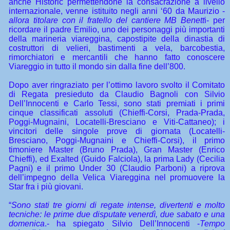
anche Historic permettendone la consacrazione a livello
internazionale, venne istituito negli anni ‘60 da Maurizio -
allora titolare con il fratello del cantiere MB Benett
i- per
ricordare il padre Emilio, uno dei personaggi più importanti
della marineria viareggina, capostipite della dinastia di
costruttori di velieri, bastimenti a vela, barcobestia,
rimorchiatori e mercantili che hanno fatto conoscere
Viareggio in tutto il mondo sin dalla fine dell’800.
Dopo aver ringraziato per l’ottimo lavoro svolto il Comitato
di Regata presieduto da Claudio Bagnoli con Silvio
Dell’Innocenti e Carlo Tessi, sono stati premiati i primi
cinque classificati assoluti (Chieffi-Corsi, Prada-Prada,
Poggi-Mugnaini, Locatelli-Bresciano e Viti-Cattaneo); i
vincitori delle singole prove di giornata (Locatelli-
Bresciano, Poggi-Mugnaini e Chieffi-Corsi), il primo
timoniere Master (Bruno Prada), Gran Master (Enrico
Chieffi), ed Exalted (Guido Falciola), la prima Lady (Cecilia
Pagni) e il primo Under 30 (Claudio Parboni) a riprova
dell’impegno della Velica Viareggina nel promuovere la
Star fra i più giovani.
“
Sono stati tre giorni di regate intense, divertenti e molto
tecniche: le prime due disputate venerdì, due sabato e una
domenica
.- ha spiegato Silvio Dell’Innocenti -
Tempo