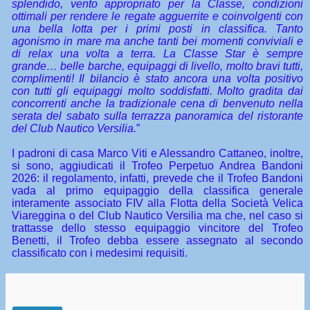
splendido, vento appropriato per la Classe, condizioni
ottimali per rendere le regate agguerrite e coinvolgenti con
una bella lotta per i primi posti in classifica. Tanto
agonismo in mare ma anche tanti bei momenti conviviali e
di relax una volta a terra. La Classe Star è sempre
grande… belle barche, equipaggi di livello, molto bravi tutti,
complimenti! Il bilancio è stato ancora una volta positivo
con tutti gli equipaggi molto soddisfatti. Molto gradita dai
concorrenti anche la tradizionale cena di benvenuto nella
serata del sabato sulla terrazza panoramica del ristorante
del Club Nautico Versilia.
”
I padroni di casa Marco Viti e Alessandro Cattaneo, inoltre,
si sono, aggiudicati il Trofeo Perpetuo Andrea Bandoni
2026: il regolamento, infatti, prevede che il Trofeo Bandoni
vada al primo equipaggio della classifica generale
interamente associato FIV alla Flotta della Società Velica
Viareggina o del Club Nautico Versilia ma che, nel caso si
trattasse dello stesso equipaggio vincitore del Trofeo
Benetti, il Trofeo debba essere assegnato al secondo
classificato con i medesimi requisiti.