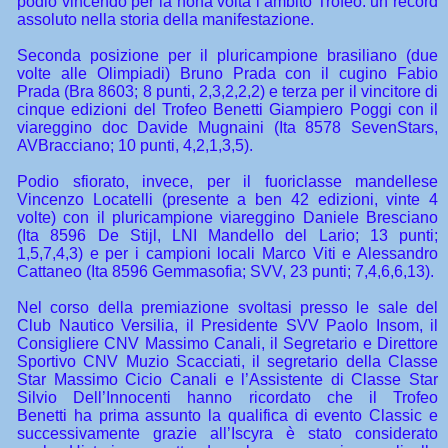
podio vincendo per la nona volta l’ambito Trofeo: un record
assoluto nella storia della manifestazione.
Seconda posizione per il pluricampione brasiliano (due
volte alle Olimpiadi) Bruno Prada con il cugino Fabio
Prada (Bra 8603; 8 punti, 2,3,2,2,2) e terza per il vincitore di
cinque edizioni del Trofeo Benetti Giampiero Poggi con il
viareggino doc Davide Mugnaini (Ita 8578 SevenStars,
AVBracciano; 10 punti, 4,2,1,3,5).
Podio sfiorato, invece, per il fuoriclasse mandellese
Vincenzo Locatelli (presente a ben 42 edizioni, vinte 4
volte) con il pluricampione viareggino Daniele Bresciano
(Ita 8596 De Stijl, LNI Mandello del Lario; 13 punti;
1,5,7,4,3) e per i campioni locali Marco Viti e Alessandro
Cattaneo (Ita 8596 Gemmasofia; SVV, 23 punti; 7,4,6,6,13).
Nel corso della premiazione svoltasi presso le sale del
Club Nautico Versilia, il Presidente SVV Paolo Insom, il
Consigliere CNV Massimo Canali, il Segretario e Direttore
Sportivo CNV Muzio Scacciati, il segretario della Classe
Star Massimo Cicio Canali e l’Assistente di Classe Star
Silvio Dell’Innocenti hanno ricordato che il Trofeo
Benetti ha prima assunto la qualifica di evento Classic e
successivamente grazie all’Iscyra è stato considerato