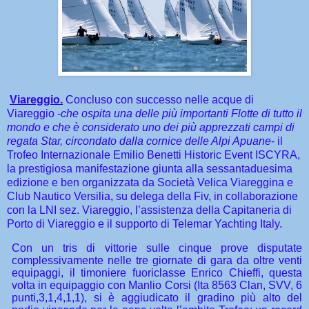
Viareggio.
Concluso con successo nelle acque di
Viareggio -
che ospita una delle più importanti Flotte di tutto il
mondo e che è considerato uno dei più apprezzati campi di
regata Star, circondato dalla cornice delle Alpi Apuane
- il
Trofeo Internazionale Emilio Benetti Historic Event ISCYRA,
la prestigiosa manifestazione giunta alla sessantaduesima
edizione e ben organizzata da Società Velica Viareggina e
Club Nautico Versilia, su delega della Fiv, in collaborazione
con la LNI sez. Viareggio, l’assistenza della Capitaneria di
Porto di Viareggio e il supporto di Telemar Yachting Italy.
Con un tris di vittorie sulle cinque prove disputate
complessivamente nelle tre giornate di gara da oltre venti
equipaggi, il timoniere fuoriclasse Enrico Chieffi, questa
volta in equipaggio con Manlio Corsi (Ita 8563 Clan, SVV, 6
punti,3,1,4,1,1), si è aggiudicato il gradino più alto del