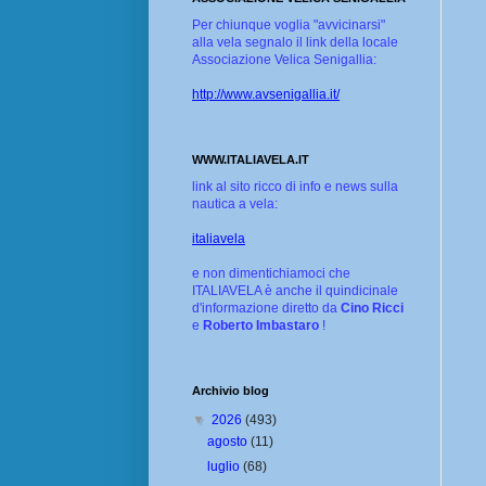
Per chiunque voglia "avvicinarsi"
alla vela segnalo il link della locale
Associazione Velica Senigallia:
http://www.avsenigallia.it/
WWW.ITALIAVELA.IT
link al sito ricco di info e news sulla
nautica a vela:
italiavela
e non dimentichiamoci che
ITALIAVELA è anche il quindicinale
d'informazione diretto da
Cino Ricci
e
Roberto Imbastaro
!
Archivio blog
▼
2026
(493)
agosto
(11)
luglio
(68)