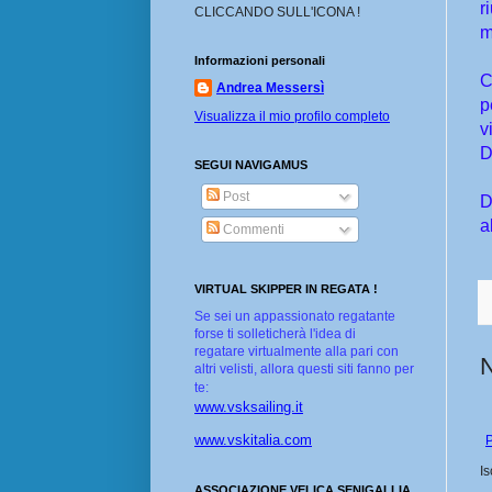
r
CLICCANDO SULL'ICONA !
m
Informazioni personali
C
Andrea Messersì
p
Visualizza il mio profilo completo
v
D
SEGUI NAVIGAMUS
Post
D
a
Commenti
VIRTUAL SKIPPER IN REGATA !
Se sei un appassionato regatante
forse ti solleticherà l'idea di
regatare virtualmente alla pari con
altri velisti, allora questi siti fanno per
te:
www.vsksailing.it
www.vskitalia.com
P
Is
ASSOCIAZIONE VELICA SENIGALLIA