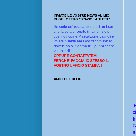
INVIATE LE VOSTRE NEWS AL MIO
BLOG: OFFRO "SPAZIO" A TUTTI !!
Se siete un'associazione od un team
che fa vela e regate (ma non siete
così noti come Mascalzone Latino) e
volete pubblicare i vostri comunicati
dovete solo inviarmeli: li pubblicherò
volentieri!
OPPURE CONTATTATEMI
PERCHE' FACCIA IO STESSO IL
VOSTRO UFFICIO STAMPA !
AMICI DEL BLOG
c
I
c
a