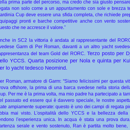
ella prima parte del percorso, ma credo che sia giusto pensar
egata non solo come a un appuntamento con sole e brezza t
ardinia Cup deve essere una sfida completa, che richiede pre
quipaggi pronti e barche competitive anche con vento soste
uesto che ne accresce il valore."
nche in SC2 la vittoria è andata al rappresentante del ROR
vedese Garm di Per Roman, davanti a un altro yacht svedes
Terzo posto per 
appresentanza del team Gold del RORC.
ello YCCS. Quarta posizione per Nola e quinta per Kuk
er lo yacht tedesco Neomind.
er Roman, armatore di Garm: “Siamo felicissimi per questa vitt
rova offshore, la prima di una barca svedese nella storia dell
up. Per me è la prima volta, ma mio padre ha partecipato a tant
el passato ed essere qui è davvero speciale, le nostre aspett
tate ampiamente superate: questo è uno dei campi di regata più
bbia mai visto. L'ospitalità dello YCCS e la bellezza dell
endono l'esperienza unica. In acqua è stata una prova dur
artenza serale e vento sostenuto, Ran è partita molto bene