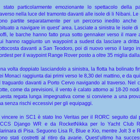
 stato particolarmente emozionante lo spettacolo della pa
raverso nella luce del tramonto davanti alle isole di li Nibani. Le
ono partite separatamente per un percorso inedito anche 
bituato a navigare in quest’ area. Lasciate a sinistra le isole di
offi, le barche hanno fatto prua sotto gennaker verso il mare 
ui hanno raggiunto un waypoint a sudest da lasciare a dritta
ottocosta davanti a San Teodoro, poi di nuovo verso il largo in
ordest per il waypoint Range Rover posto a oltre 35 miglia dalla
na volta doppiato lasciandolo a sinistra, la flotta ha bolinato fin
ei Monaci raggiunta dai primi verso le 8,30 del mattino, e da qui
l traguardo davanti a Porto Cervo navigando al traverso. Nel c
otte, come da previsioni, il vento è calato attorno ai 18-20 no
uesta regata lunga impegnativa come si conviene a una prova
a senza rischi eccessivi per gli equipaggi.
 vincere in SC1 è stato Ino Veritas per il RORC seguito dal p
CCS Django WR e da RocketNikka per lo Yacht Club R
arinara di Pisa. Seguono Lisa R, Blue e Xio, mentre Jolt 3 e 
ono stati costretti al ritiro da avarie. Quest’ultimo ha succe