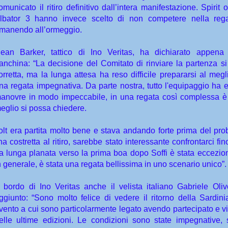
omunicato il ritiro definitivo dall’intera manifestazione. Spirit 
lbator 3 hanno invece scelto di non competere nella rega
imanendo all’ormeggio.
ean Barker, tattico di Ino Veritas, ha dichiarato appena 
anchina: “La decisione del Comitato di rinviare la partenza si 
orretta, ma la lunga attesa ha reso difficile prepararsi al megl
na regata impegnativa. Da parte nostra, tutto l'equipaggio ha e
anovre in modo impeccabile, in una regata così complessa è
eglio si possa chiedere.
olt era partita molto bene e stava andando forte prima del pr
'ha costretta al ritiro, sarebbe stato interessante confrontarci fino
a lunga planata verso la prima boa dopo Soffi è stata eccezion
n generale, è stata una regata bellissima in uno scenario unico”.
 bordo di Ino Veritas anche il velista italiano Gabriele Oli
ggiunto: “Sono molto felice di vedere il ritorno della Sardin
vento a cui sono particolarmente legato avendo partecipato e vi
elle ultime edizioni. Le condizioni sono state impegnative, s