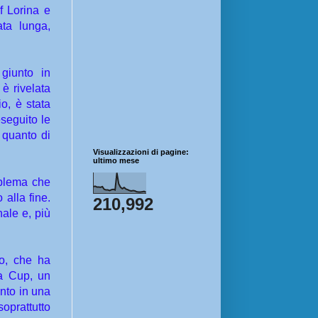
of Lorina e
ta lunga,
giunto in
è rivelata
io, è stata
seguito le
 quanto di
Visualizzazioni di pagine:
ultimo mese
oblema che
 alla fine.
210,992
ale e, più
vo, che ha
ia Cup, un
nto in una
oprattutto