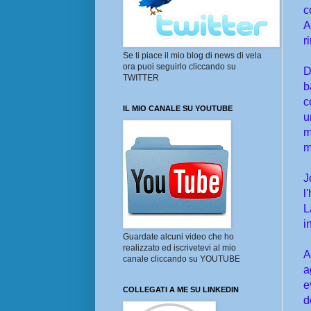
c
A
r
Se ti piace il mio blog di news di vela
ora puoi seguirlo cliccando su
D
TWITTER
b
c
IL MIO CANALE SU YOUTUBE
u
m
m
J
l
L
i
Guardate alcuni video che ho
realizzato ed iscrivetevi al mio
A
canale cliccando su YOUTUBE
a
e
COLLEGATI A ME SU LINKEDIN
d