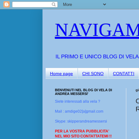
NAVIGAM
IL PRIMO E UNICO BLOG DI VEL
Home page
CHI SONO
CONTATTI
BENVENUTI NEL BLOG DI VELA DI
g
ANDREA MESSERSI'
Siete interessati alla vela ?
Mail : amdige02[a]gmail.com
Skype: skipperandreamessersi
PER LA VOSTRA PUBBLICITA'
NEL MIO SITO CONTATTATEMI !!