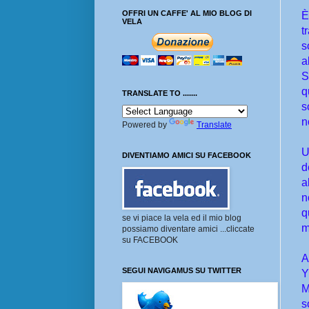
OFFRI UN CAFFE' AL MIO BLOG DI
È
VELA
t
s
a
S
q
TRANSLATE TO .......
s
n
Powered by
Translate
U
DIVENTIAMO AMICI SU FACEBOOK
d
a
n
q
se vi piace la vela ed il mio blog
m
possiamo diventare amici ...cliccate
su FACEBOOK
A
SEGUI NAVIGAMUS SU TWITTER
Y
M
s