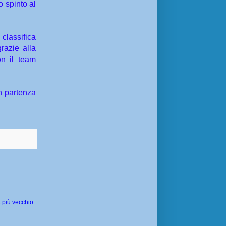
 spinto al
 classifica
razie alla
on il team
n partenza
 più vecchio