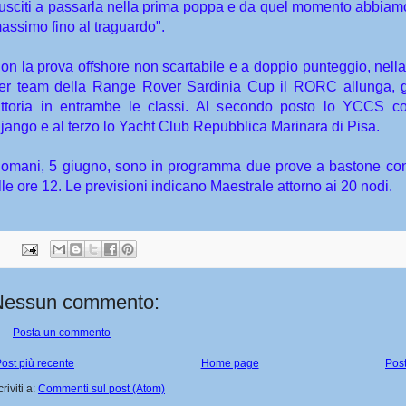
iusciti a passarla nella prima poppa e da quel momento abbiamo
assimo fino al traguardo".
on la prova offshore non scartabile e a doppio punteggio, nella
er team della Range Rover Sardinia Cup il RORC allunga, g
ittoria in entrambe le classi. Al secondo posto lo YCCS c
jango e al terzo lo Yacht Club Repubblica Marinara di Pisa.
omani, 5 giugno, sono in programma due prove a bastone co
lle ore 12. Le previsioni indicano Maestrale attorno ai 20 nodi.
Nessun commento:
Posta un commento
ost più recente
Home page
Post
criviti a:
Commenti sul post (Atom)