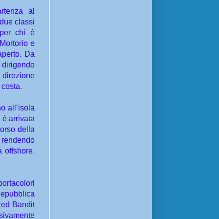
rtenza al
 due classi
per chi è
 Mortorio e
aperto. Da
 dirigendo
 direzione
 costa.
o all’isola
 è arrivata
orso della
di rendendo
 offshore,
ortacolori
epubblica
Red Bandit
ssivamente