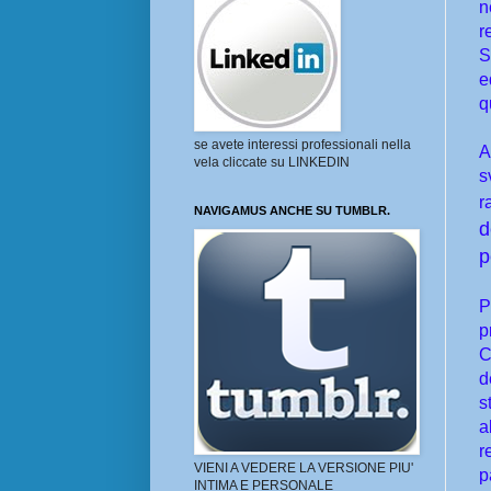
n
r
S
e
q
se avete interessi professionali nella
A
vela cliccate su LINKEDIN
s
r
NAVIGAMUS ANCHE SU TUMBLR.
d
p
P
p
C
d
s
a
r
VIENI A VEDERE LA VERSIONE PIU'
p
INTIMA E PERSONALE