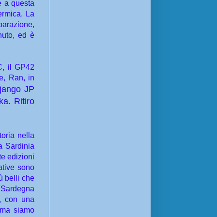
e a questa
ermica. La
parazione,
nuto, ed è
C, il GP42
e, Ran, in
Django JP
a. Ritiro
oria nella
a Sardinia
e edizioni
ative sono
 belli che
a Sardegna
a, con una
, ma siamo