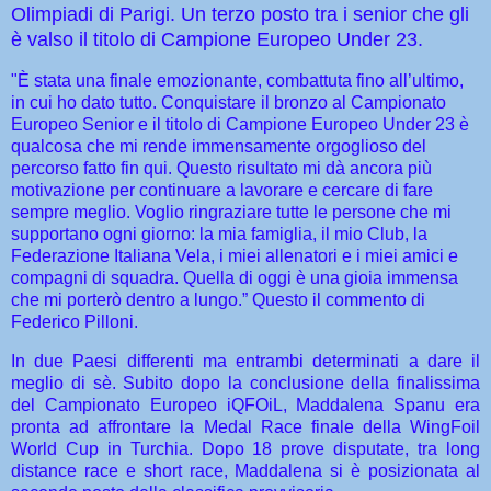
Olimpiadi di Parigi. Un terzo posto tra i senior che gli
è valso il titolo di Campione Europeo Under 23
.
"È stata una finale emozionante, combattuta fino all’ultimo,
in cui ho dato tutto. Conquistare il bronzo al Campionato
Europeo Senior e il titolo di Campione Europeo Under 23 è
qualcosa che mi rende immensamente orgoglioso del
percorso fatto fin qui. Questo risultato mi dà ancora più
motivazione per continuare a lavorare e cercare di fare
sempre meglio. Voglio ringraziare tutte le persone che mi
supportano ogni giorno: la mia famiglia, il mio Club, la
Federazione Italiana Vela, i miei allenatori e i miei amici e
compagni di squadra. Quella di oggi è una gioia immensa
che mi porterò dentro a lungo.” Questo il commento di
Federico Pilloni.
In due Paesi differenti ma entrambi determinati a dare il
meglio di sè. Subito dopo la conclusione della finalissima
del Campionato Europeo iQFOiL, Maddalena Spanu era
pronta ad affrontare la Medal Race finale della WingFoil
World Cup in Turchia. Dopo 18 prove disputate, tra long
distance race e short race, Maddalena si è posizionata al