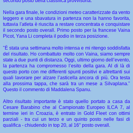
secondo posto della classifica provvisoria.
Nella gara finale, le condizioni meteo caratterizzate da vento
leggero e una sbavatura in partenza non la hanno favorita,
tuttavia l'atleta è riuscita a restare concentrata e conquistare
il secondo posto overall. Primo posto per la francese Vaina
Picot, Yana Li completa il podio in terza posizione.
"È stata una settimana molto intensa e mi ritengo soddisfatta
del risultato. Ho combattuto molto con Vaina, siamo sempre
state a due punti di distanza. Oggi, ultimo giorno dell’evento,
la partenza ha compromesso l’esito della gara. Al di là di
questo porto con me differenti spunti positivi e altrettanti sui
quali lavorare per alzare l’asticella ancora di più. Ora testa
alla prossima tappa, che sarà tra un mese a Silvaplana."
Questo il commento di Maddalena Spanu.
Altro risultato importante è stato quello portato a casa da
Cesare Barabino che al Campionato Europeo ILCA 7, al
termine ieri in Croazia, è entrato in Gold Fleet con ottimi
parziali - tra cui un terzo e un quinto posto nelle fasi di
qualifica - chiudendo in top 20, al 16° posto overall.