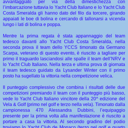
avvantaggiato per via della dimestichezza con
l’imbarcazione tuttavia lo Yacht Club Italiano e lo Yacht Club
Costa Smeralda gli hanno dato del filo da torcere, girando
appaiati le boe di bolina e cercando di tallonarsi a vicenda
lungo i lati di bolina e poppa.
Mentre la prima regata è stata appannaggio del team
tedesco davanti allo Yacht Club Costa Smeralda, nella
seconda prova il team dello YCCS timonato da Germano
Scarpa, veterano di questo evento, è riuscito a tagliare per
primo il traguardo lasciandosi alle spalle il team dell’NRV e
lo Yacht Club Italiano. Nella terza e ultima prova di giornata
il team tedesco guidato da Lysander Winter con il primo
posto ha sugellato la vittoria nella competizione velica.
Il punteggio complessivo che combina i risultati delle due
competizioni premiando il team con il punteggio più basso,
vede lo Yacht Club Italiano vincitore della 20^ edizione del
Vela & Golf (primo nel golf e terzo nella vela). Timonato dalla
campionessa 470 Alessandra Dubbini, l’equipaggio
presente per la prima volta alla manifestazione è riuscito a
portare a casa la vittoria. Al secondo gradino del podio
troviamo lo Yacht Club de Monaco (terzo nel golf e quarto