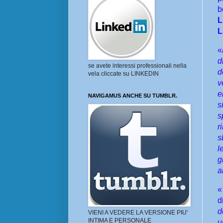
b
L
L
«
d
se avete interessi professionali nella
d
vela cliccate su LINKEDIN
v
e
NAVIGAMUS ANCHE SU TUMBLR.
s
s
r
s
l
g
a
«
d
d
VIENI A VEDERE LA VERSIONE PIU'
INTIMA E PERSONALE
u