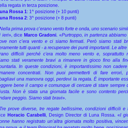
ella regata in terza posizione.
una Rossa 1
: 1^ posizione (+ 10 punti)
una Rossa 2
: 3^ posizione (+ 8 punti)
Nella prima prova c’erano vento forte e onda, uno scenario simi
i ieri
», dice
Marco Gradoni
. «
Purtroppo, in partenza abbiamo
ove non c’era vento e ci siamo fermati. Però siamo stati br
eramente tutti quanti - a recuperare dei punti importanti. Le altr
rano difficili perché c'era molto meno vento e, soprattutto ne
iamo stati veramente bravi a rimanere in gioco fino alla fi
puntarla. In queste condizioni, è importantissimo non cadere 
imanere concentrati. Non puoi permetterti di fare errori,
bagliavi una manovra oggi, perdevi la regata. È importante esse
eggere bene il campo e comunque di cercare di stare sempre d
iusta. Non è stata una giornata facile e sono contento per
ndare peggio. Siamo stati bravi
».
Tre prove diverse, tre regate bellissime, condizioni difficili e
ice
Horacio Carabelli
, Design Director di Luna Rossa. «
I g
onne hanno registrato un’altra giornata molto positiva, vinc
na prova, e il team Principal ha regatato molto bene, posiziona