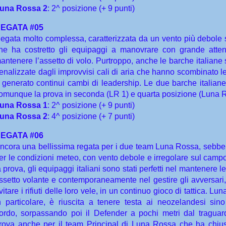
una Rossa 2
: 2^ posizione (+ 9 punti)
EGATA #05
egata molto complessa, caratterizzata da un vento più debole
he ha costretto gli equipaggi a manovrare con grande atte
antenere l’assetto di volo. Purtroppo, anche le barche italiane
enalizzate dagli improvvisi cali di aria che hanno scombinato l
 generato continui cambi di leadership. Le due barche italian
omunque la prova in seconda (LR 1) e quarta posizione (Luna R
una Rossa 1
: 2^ posizione (+ 9 punti)
una Rossa 2
: 4^ posizione (+ 7 punti)
EGATA #06
ncora una bellissima regata per i due team Luna Rossa, sebbene
er le condizioni meteo, con vento debole e irregolare sul campo
a prova, gli equipaggi italiani sono stati perfetti nel mantenere l
ssetto volante e contemporaneamente nel gestire gli avversari, 
vitare i rifiuti delle loro vele, in un continuo gioco di tattica. Lu
n particolare, è riuscita a tenere testa ai neozelandesi sino 
ordo, sorpassando poi il Defender a pochi metri dal traguar
rova anche per il team Principal di Luna Rossa che ha chius