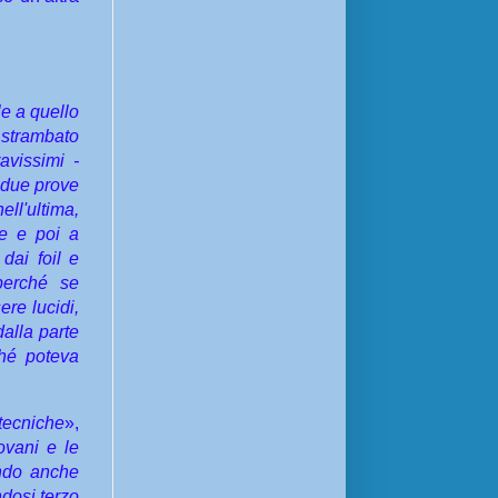
le a quello
 strambato
avissimi -
e due prove
ll'ultima,
ne e poi a
dai foil e
 perché se
re lucidi,
alla parte
ché poteva
 tecniche
»,
iovani e le
endo anche
ndosi terzo