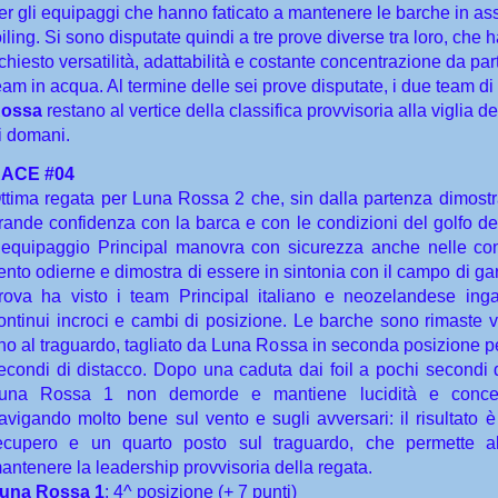
er gli equipaggi che hanno faticato a mantenere le barche in as
oiling. Si sono disputate quindi a tre prove diverse tra loro, che
ichiesto versatilità, adattabilità e costante concentrazione da par
eam in acqua. Al termine delle sei prove disputate, i due team di
ossa
restano al vertice della classifica provvisoria alla viglia de
i domani.
ACE #04
ttima regata per Luna Rossa 2 che, sin dalla partenza dimostr
rande confidenza con la barca e con le condizioni del golfo deg
’equipaggio Principal manovra con sicurezza anche nelle con
ento odierne e dimostra di essere in sintonia con il campo di gar
rova ha visto i team Principal italiano e neozelandese inga
ontinui incroci e cambi di posizione. Le barche sono rimaste v
ino al traguardo, tagliato da Luna Rossa in seconda posizione p
econdi di distacco. Dopo una caduta dai foil a pochi secondi da
una Rossa 1 non demorde e mantiene lucidità e concen
avigando molto bene sul vento e sugli avversari: il risultato è
ecupero e un quarto posto sul traguardo, che permette a
antenere la leadership provvisoria della regata.
una Rossa 1
: 4^ posizione (+ 7 punti)