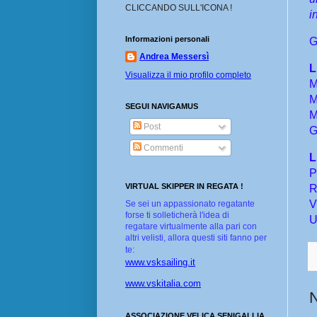
CLICCANDO SULL'ICONA !
i
Informazioni personali
G
Andrea Messersì
L
Visualizza il mio profilo completo
M
M
SEGUI NAVIGAMUS
M
Post
G
Commenti
L
P
VIRTUAL SKIPPER IN REGATA !
R
V
Se sei un appassionato regatante
forse ti solleticherà l'idea di
U
regatare virtualmente alla pari con
altri velisti, allora questi siti fanno per
te:
www.vsksailing.it
www.vskitalia.com
ASSOCIAZIONE VELICA SENIGALLIA