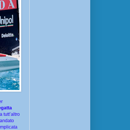
er
egatta
tutt’altro
è andato
omplicata