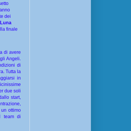
setto
 hanno
te dei
Luna
lla finale
a di avere
li Angeli.
dizioni di
a. Tutta la
ggiarsi in
icinissime
er due soli
llo start,
trazione,
 un ottimo
l team di