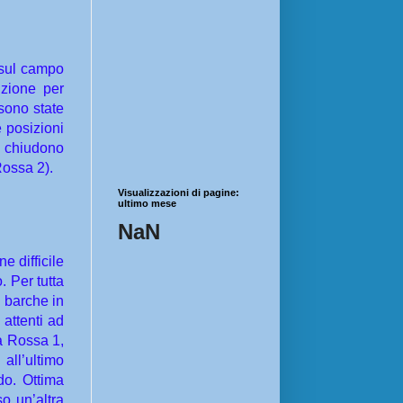
 sul campo
nzione per
 sono state
e posizioni
e chiudono
ossa 2).
Visualizzazioni di pagine:
ultimo mese
NaN
 difficile
. Per tutta
e barche in
attenti ad
na Rossa 1,
all’ultimo
do. Ottima
o un’altra