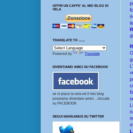
p
OFFRI UN CAFFE' AL MIO BLOG DI
f
VELA
r
t
R
d
TRANSLATE TO .......
R
O
Powered by
Translate
g
L
DIVENTIAMO AMICI SU FACEBOOK
v
p
c
f
se vi piace la vela ed il mio blog
s
possiamo diventare amici ...cliccate
su FACEBOOK
L
n
SEGUI NAVIGAMUS SU TWITTER
r
m
L