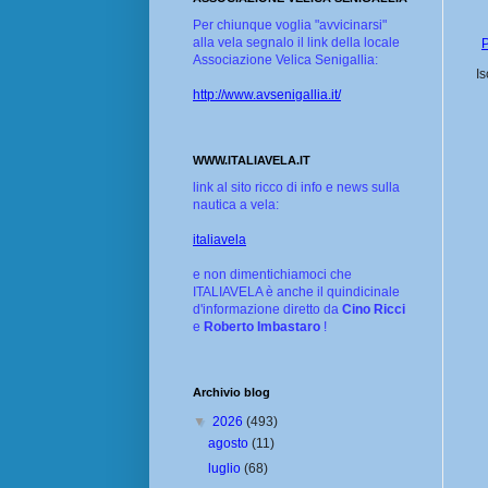
Per chiunque voglia "avvicinarsi"
alla vela segnalo il link della locale
P
Associazione Velica Senigallia:
Is
http://www.avsenigallia.it/
WWW.ITALIAVELA.IT
link al sito ricco di info e news sulla
nautica a vela:
italiavela
e non dimentichiamoci che
ITALIAVELA è anche il quindicinale
d'informazione diretto da
Cino Ricci
e
Roberto Imbastaro
!
Archivio blog
▼
2026
(493)
agosto
(11)
luglio
(68)