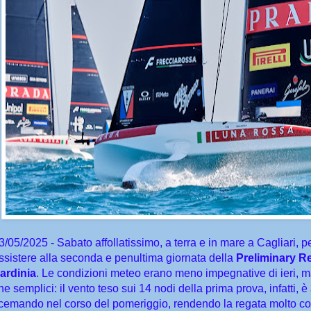
3/05/2025 -
Sabato affollatissimo, a terra e in mare a Cagliari, p
ssistere alla seconda e penultima giornata della
Preliminary R
ardinia
. Le condizioni meteo erano meno impegnative di ieri, ma 
he semplici: il vento teso sui 14 nodi della prima prova, infatti, 
cemando nel corso del pomeriggio, rendendo la regata molto c