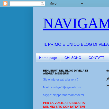
NAVIGAM
IL PRIMO E UNICO BLOG DI VEL
Home page
CHI SONO
CONTATTI
BENVENUTI NEL BLOG DI VELA DI
d
ANDREA MESSERSI'
Siete interessati alla vela ?
Mail : amdige02[a]gmail.com
Skype: skipperandreamessersi
PER LA VOSTRA PUBBLICITA'
NEL MIO SITO CONTATTATEMI !!