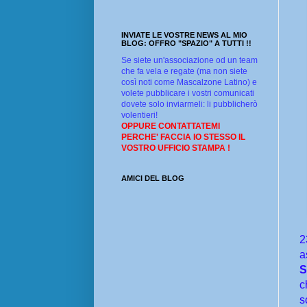
INVIATE LE VOSTRE NEWS AL MIO
BLOG: OFFRO "SPAZIO" A TUTTI !!
Se siete un'associazione od un team
che fa vela e regate (ma non siete
così noti come Mascalzone Latino) e
volete pubblicare i vostri comunicati
dovete solo inviarmeli: li pubblicherò
volentieri!
OPPURE CONTATTATEMI
PERCHE' FACCIA IO STESSO IL
VOSTRO UFFICIO STAMPA !
AMICI DEL BLOG
2
a
S
c
s