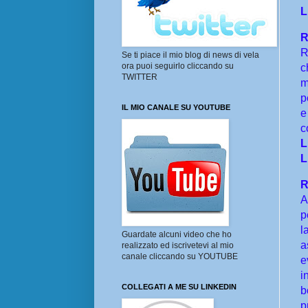
L
R
R
Se ti piace il mio blog di news di vela
ora puoi seguirlo cliccando su
c
TWITTER
m
p
IL MIO CANALE SU YOUTUBE
e
c
L
L
R
A
p
l
Guardate alcuni video che ho
a
realizzato ed iscrivetevi al mio
canale cliccando su YOUTUBE
e
i
COLLEGATI A ME SU LINKEDIN
b
p