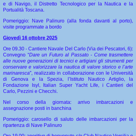
e di Navigo, il Distretto Tecnologico per la Nautica e la
Portualità Toscana.
Pomeriggio: Nave Palinuro (alla fonda davanti al porto),
visite programmate a bordo
Giovedì 16 ottobre 2025
Ore 09.30 - Cantiere Navale Del Carlo (Via dei Pescatori, 6):
Convegno “
Dare un Futuro al Passato - Come trasmettere
alle nuove generazioni di tecnici e artigiani gli strumenti per
conservare e valorizzare la nautica di valore storico e l’arte
marinaresca
”, realizzato in collaborazione con
le Università
di Genova e la Spezia, l’Istituto Nautico Artiglio, la
Fondazione Isyl, Italian Super Yacht Life, i Cantieri del
Carlo, Pezzini e Checchi.
Nel corso della giornata: arrivo imbarcazioni e
assegnazione posti in banchina
Pomeriggio: carosello di saluto delle imbarcazioni per la
ripartenza di Nave Palinuro
Ore 19.00: aperitivo di benvenuto c/o Club Nautico Versilia e