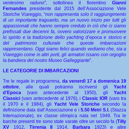
ventesimo raduno
”, sottolinea il fiorentino
Gianni
Fernandes
presidente dal 2015 dell’Associazione Vele
Storiche Viareggio, “
non rappresenta solo il raggiungimento
di un importante traguardo, ma un nuovo inizio per tutti gli
appassionati che hanno sempre creduto in ciò che ci siamo
prefissati due decenni fa, ovvero valorizzare e promuovere
lo spirito e la tradizione dello yachting d’epoca e storico e
del patrimonio culturale che queste imbarcazioni
rappresentano. Oggi siamo felici quando vediamo che, sia a
Viareggio come in altri porti, gli armatori issano con orgoglio
la bandiera del nostro Museo Galleggiante
”.
LE CATEGORIE DI IMBARCAZIONI
Tre le regate in programma,
da venerdì 17 a domenica 19
ottobre
, alle quali potranno iscriversi gli
Yacht
d’Epoca
(varo antecedente al 1950), gli
Yacht
Classici
(varo antecedente al 1976), i
Classic IOR
(varo tra
il 1970 e il 1984), gli
Yacht Vele Storiche
secondo la
definizione data dall’Associazione e i
5.50 Metri S.I.
(Stazza
Internazionale), ex classe olimpica nata nel 1949. Tra le
barche presenti tre sono state varate oltre un secolo fa (
Tilly
XV
1912,
Tirrenia II
1914,
Barbara
1923) e altre