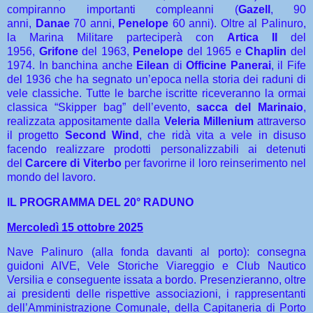
compiranno importanti compleanni (
Gazell
, 90
anni,
Danae
70 anni,
Penelope
60 anni). Oltre al Palinuro,
la Marina Militare parteciperà con
Artica II
del
1956,
Grifone
del 1963,
Penelope
del 1965 e
Chaplin
del
1974. In banchina anche
Eilean
di
Officine Panerai
, il Fife
del 1936 che ha segnato un’epoca nella storia dei raduni di
vele classiche. Tutte le barche iscritte riceveranno la ormai
classica “Skipper bag” dell’evento,
sacca del Marinaio
,
realizzata appositamente dalla
Veleria Millenium
attraverso
il progetto
Second Wind
, che ridà vita a vele in disuso
facendo realizzare prodotti personalizzabili ai detenuti
del
Carcere di Viterbo
per favorirne il loro reinserimento nel
mondo del lavoro.
IL PROGRAMMA DEL 20° RADUNO
Mercoledì 15 ottobre 2025
Nave Palinuro (alla fonda davanti al porto): consegna
guidoni AIVE, Vele Storiche Viareggio e Club Nautico
Versilia e conseguente issata a bordo. Presenzieranno, oltre
ai presidenti delle rispettive associazioni, i rappresentanti
dell’Amministrazione Comunale, della Capitaneria di Porto