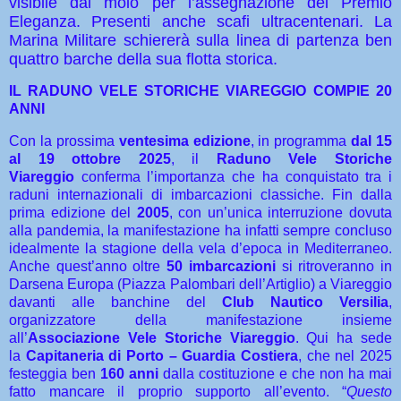
visibile dal molo per l’assegnazione del Premio
Eleganza. Presenti anche scafi ultracentenari. La
Marina Militare schiererà sulla linea di partenza ben
quattro barche della sua flotta storica.
IL RADUNO VELE STORICHE VIAREGGIO COMPIE 20
ANNI
Con la prossima
ventesima edizione
, in programma
dal 15
al 19 ottobre 2025
, il
Raduno Vele Storiche
Viareggio
conferma l’importanza che ha conquistato tra i
raduni internazionali di imbarcazioni classiche. Fin dalla
prima edizione del
2005
, con un’unica interruzione dovuta
alla pandemia, la manifestazione ha infatti sempre concluso
idealmente la stagione della vela d’epoca in Mediterraneo.
Anche quest’anno oltre
50 imbarcazioni
si ritroveranno in
Darsena Europa (Piazza Palombari dell’Artiglio) a Viareggio
davanti alle banchine del
Club Nautico Versilia
,
organizzatore della manifestazione insieme
all’
Associazione Vele Storiche Viareggio
. Qui ha sede
la
Capitaneria di Porto – Guardia Costiera
, che nel 2025
festeggia ben
160 anni
dalla costituzione e che non ha mai
fatto mancare il proprio supporto all’evento. “
Questo