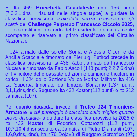
E’ Ita 469
Bruschetta Guastafeste
con 156 punti
(7,3,2,1,dns, i risultati nelle singole tappe) a guidare la
classifica provvisoria -
calcolata senza considerare gli
scarti
- del
Challenge Perpetuo Francesco Ciccolo 2025
,
il Trofeo istituito in ricordo del Presidente prematuramente
scomparso e riservato al primo classificato del Circuito
Nazionale.
Il J24 armato dalle sorelle Sonia e Alessia Ciceri e da
Ancilla Scaccia e timonato da Pierluigi Puthod precede in
classifica provvisoria Ita 438 Rabbit armato da Francesco
Nucara e timonato da Fabio Ascoli (143 punti; 2,2,7,6,dns)
e il vincitore delle passate edizioni e campione tricolore in
carica, il J24 della Sezione Velica Marina Militare Ita 416
La Superba timonato da Ignazio Bonanno (137 punti;
3,1,1,dns,dns). Seguono Ita 432 Kaster (112 punti) e Ita 212
Jamaica (107).
Per quanto riguarda, invece, il
Trofeo J24 Timoniere-
Armatore
-
il cui punteggio è calcolato sulle migliori quattro
prove disputate
- a guidare la classifica provvisoria 2025 è
Ita 432
Kaster
di Federica Cattarozzi (112 punti,
10,7,10,4,dns) seguito da Jamaica di Pietro Diamanti (107;
1,6,9,dns, dns), Ita 476 Dejavù di Ruggero Spreafico (97;