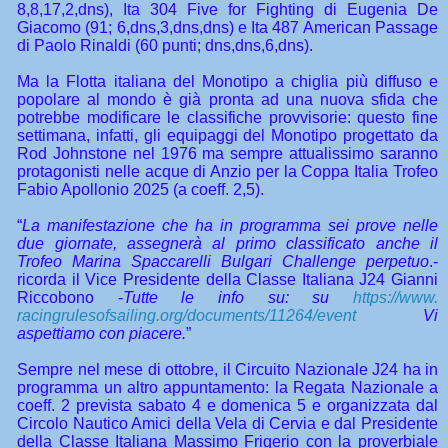
8,8,17,2,dns), Ita 304 Five for Fighting di Eugenia De
Giacomo (91; 6,dns,3,dns,dns) e Ita 487 American Passage
di Paolo Rinaldi (60 punti; dns,dns,6,dns).
Ma la Flotta italiana del Monotipo a chiglia più diffuso e
popolare al mondo è già pronta ad una nuova sfida che
potrebbe modificare le classifiche provvisorie: questo fine
settimana, infatti, gli equipaggi del Monotipo progettato da
Rod Johnstone nel 1976 ma sempre attualissimo saranno
protagonisti nelle acque di Anzio per la Coppa Italia Trofeo
Fabio Apollonio 2025 (a coeff. 2,5).
“
La manifestazione che ha in programma sei prove nelle
due giornate, assegnerà al primo classificato anche il
Trofeo Marina Spaccarelli Bulgari Challenge perpetuo
.-
ricorda il Vice Presidente della Classe Italiana J24 Gianni
Riccobono -
Tutte le info su: su
https://www.
racingrulesofsailing.org/
documents/11264/event
Vi
aspettiamo con piacere.
”
Sempre nel mese di ottobre, il Circuito Nazionale J24 ha in
programma un altro appuntamento: la Regata Nazionale a
coeff. 2 prevista sabato 4 e domenica 5 e organizzata dal
Circolo Nautico Amici della Vela di Cervia e dal Presidente
della Classe Italiana Massimo Frigerio con la proverbiale