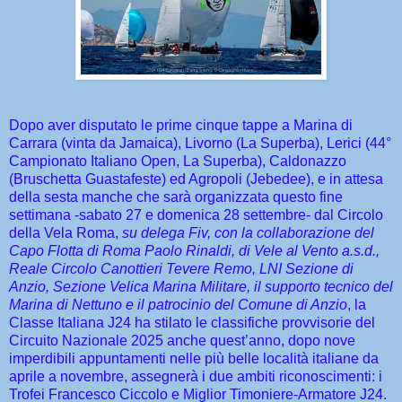
Dopo aver disputato le prime cinque tappe a Marina di
Carrara (vinta da Jamaica), Livorno (La Superba), Lerici (44°
Campionato Italiano Open, La Superba), Caldonazzo
(Bruschetta Guastafeste) ed Agropoli (Jebedee), e in attesa
della sesta manche che sarà organizzata questo fine
settimana -sabato 27 e domenica 28 settembre- dal Circolo
della Vela Roma,
su delega Fiv, con la collaborazione del
Capo Flotta di Roma Paolo Rinaldi, di Vele al Vento a.s.d.,
Reale Circolo Canottieri Tevere Remo, LNI Sezione di
Anzio, Sezione Velica Marina Militare, il supporto tecnico del
Marina di Nettuno e il patrocinio del Comune di Anzio
, la
Classe Italiana J24 ha stilato le classifiche provvisorie del
Circuito Nazionale 2025 anche quest’anno, dopo nove
imperdibili appuntamenti nelle più belle località italiane da
aprile a novembre, assegnerà i due ambiti riconoscimenti: i
Trofei Francesco Ciccolo e Miglior Timoniere-Armatore J24.