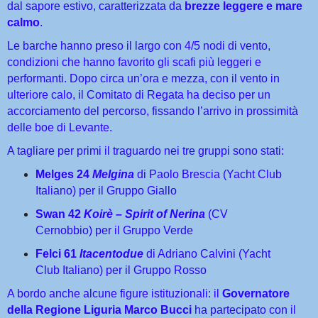
dal sapore estivo, caratterizzata da
brezze leggere e mare
calmo
.
Le barche hanno preso il largo con 4/5 nodi di vento,
condizioni che hanno favorito gli scafi più leggeri e
performanti. Dopo circa un’ora e mezza, con il vento in
ulteriore calo, il Comitato di Regata ha deciso per un
accorciamento del percorso, fissando l’arrivo in prossimità
delle boe di Levante.
A tagliare per primi il traguardo nei tre gruppi sono stati:
Melges 24
Melgina
di Paolo Brescia (Yacht Club
Italiano) per il Gruppo Giallo
Swan 42
Koirè – Spirit of Nerina
(CV
Cernobbio) per il Gruppo Verde
Felci 61
Itacentodue
di Adriano Calvini (Yacht
Club Italiano) per il Gruppo Rosso
A bordo anche alcune figure istituzionali: il
Governatore
della Regione Liguria Marco Bucci
ha partecipato con il