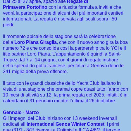
Dal 25 al 27 aprile, spazio alle
Regate di
Primavera Portofino
con la riuscita formula a inviti e che
vedrà la partecipazione di alcuni dei più importanti cantieri
internazionali. La regata è riservata agli scafi sopra i 50
piedi.
Il momento apicale della stagione sarà la celebrazione
della
Loro Piana Giraglia
, che con il nuovo anno gira la boa
numero 72 e che consolida così la partnership tra lo YCI e il
title partner Loro Piana. L’appuntamento è quindi a Saint-
Tropez dal 7 al 14 giugno, con 4 giorni di regate inshore
nello splendido golfo francese, per finire a Genova dopo le
241 miglia della prova offshore.
Il tutto con le grandi classiche dello Yacht Club Italiano in
vista di una stagione che oramai copre quasi tutto l’anno con
10 mesi di attività su 12; la prima regata del 2025, infatti, è in
calendario il 31 gennaio mentre l’ultima il 26 di ottobre.
Gennaio - Marzo
Gli impegni del Club iniziano con i 3 weekend invernali
dedicati all’
International Genoa Winter Contest
. I primi
due (31/1 - 8/2) riservati a Optimist e ILCA 4/6/7; il terzo e