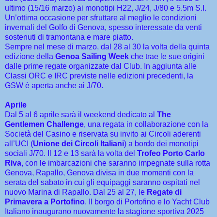
ultimo (15/16 marzo) ai monotipi H22, J/24, J/80 e 5.5m S.I.
Un’ottima occasione per sfruttare al meglio le condizioni
invernali del Golfo di Genova, spesso interessate da venti
sostenuti di tramontana e mare piatto.
Sempre nel mese di marzo, dal 28 al 30 la volta della quinta
edizione della
Genoa Sailing Week
che trae le sue origini
dalle prime regate organizzate dal Club. In aggiunta alle
Classi ORC e IRC previste nelle edizioni precedenti, la
GSW è aperta anche ai J/70.
Aprile
Dal 5 al 6 aprile sarà il weekend dedicato al
The
Gentlemen Challenge
, una regata in collaborazione con la
Società del Casino e riservata su invito ai Circoli aderenti
all’UCI (
Unione dei Circoli Italiani
) a bordo dei monotipi
sociali J/70. Il 12 e 13 sarà la volta del
Trofeo Porto Carlo
Riva
, con le imbarcazioni che saranno impegnate sulla rotta
Genova, Rapallo, Genova divisa in due momenti con la
serata del sabato in cui gli equipaggi saranno ospitati nel
nuovo Marina di Rapallo. Dal 25 al 27, le
Regate di
Primavera a Portofino
. Il borgo di Portofino e lo Yacht Club
Italiano inaugurano nuovamente la stagione sportiva 2025