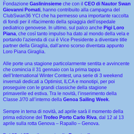
Fondazione
Gaslininsieme
che con il
CEO di Nautor Swan
Giovanni Pomati
, hanno contribuito alla campagna del
ClubSwan36 YCI che ha permesso una importante raccolta
di fondi per il rifacimento della spiaggia dell'ospedale
pediatrico genovese. In ultimo, sul palco anche
Pigi Loro
Piana
, che così tanto impulso ha dato al mondo della vela e
portando l'azienda di cui è Vice Presidente a diventare title
partner della Giraglia, dall'anno scorso diventata appunto
Loro Piana Giraglia.
Alle porte una stagione particolarmente sentita e avvincente
che comincia il 31 gennaio con la prima tappa
dell’International Winter Contest, una serie di 3 weekend
invernali dedicati a Optimist, ILCA e monotipi, per poi
proseguire con le grandi classiche della stagione
primaverile ed estiva. Tra le novità, l’inserimento della
Classe J/70 all’interno della
Genoa Sailing Week
.
Sempre in tema di novità, ad aprile sarà il momento della
prima edizione del
Trofeo Porto Carlo Riva
, dal 12 al 13
aprile sulla rotta Genova – Rapallo – Genova.