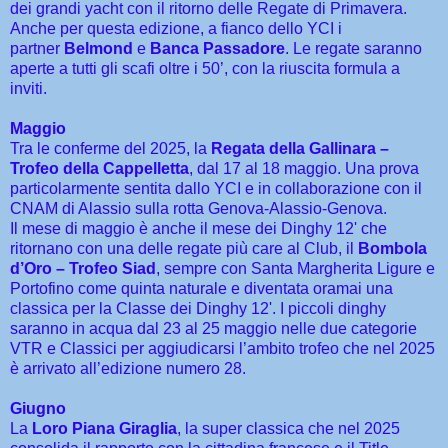
dei grandi yacht con il ritorno delle Regate di Primavera.
Anche per questa edizione, a fianco dello YCI i
partner
Belmond
e
Banca Passadore
. Le regate saranno
aperte a tutti gli scafi oltre i 50’, con la riuscita formula a
inviti.
Maggio
Tra le conferme del 2025, la
Regata della Gallinara –
Trofeo della Cappelletta
, dal 17 al 18 maggio. Una prova
particolarmente sentita dallo YCI e in collaborazione con il
CNAM di Alassio sulla rotta Genova-Alassio-Genova.
Il mese di maggio è anche il mese dei Dinghy 12' che
ritornano con una delle regate più care al Club, il
Bombola
d’Oro – Trofeo Siad
, sempre con Santa Margherita Ligure e
Portofino come quinta naturale e diventata oramai una
classica per la Classe dei Dinghy 12'. I piccoli dinghy
saranno in acqua dal 23 al 25 maggio nelle due categorie
VTR e Classici per aggiudicarsi l’ambito trofeo che nel 2025
è arrivato all’edizione numero 28.
Giugno
La
Loro Piana Giraglia
, la super classica che nel 2025