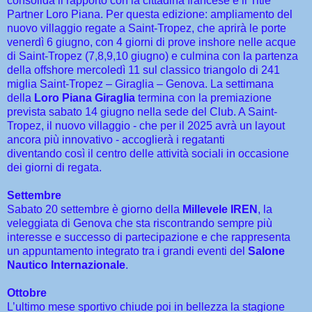
consolida il rapporto con la cittadina francese e il Title
Partner Loro Piana. Per questa edizione: ampliamento del
nuovo villaggio regate a Saint-Tropez, che aprirà le porte
venerdì 6 giugno, con 4 giorni di prove inshore nelle acque
di Saint-Tropez (7,8,9,10 giugno) e culmina con la partenza
della offshore mercoledì 11 sul classico triangolo di 241
miglia Saint-Tropez – Giraglia – Genova. La settimana
della
Loro Piana Giraglia
termina con la premiazione
prevista sabato 14 giugno nella sede del Club. A Saint-
Tropez, il nuovo villaggio - che per il 2025 avrà un layout
ancora più innovativo - accoglierà i regatanti
diventando così il centro delle attività sociali in occasione
dei giorni di regata.
Settembre
Sabato 20 settembre è giorno della
Millevele IREN
, la
veleggiata di Genova che sta riscontrando sempre più
interesse e successo di partecipazione e che rappresenta
un appuntamento integrato tra i grandi eventi del
Salone
Nautico Internazionale
.
Ottobre
L’ultimo mese sportivo chiude poi in bellezza la stagione