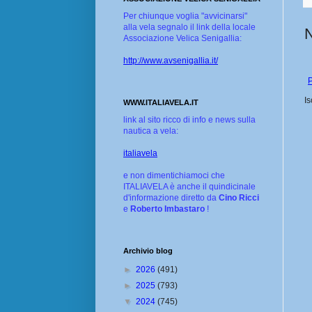
Per chiunque voglia "avvicinarsi"
alla vela segnalo il link della locale
Associazione Velica Senigallia:
http://www.avsenigallia.it/
P
Is
WWW.ITALIAVELA.IT
link al sito ricco di info e news sulla
nautica a vela:
italiavela
e non dimentichiamoci che
ITALIAVELA è anche il quindicinale
d'informazione diretto da
Cino Ricci
e
Roberto Imbastaro
!
Archivio blog
►
2026
(491)
►
2025
(793)
▼
2024
(745)