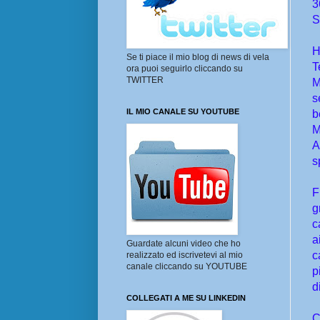
3
S
H
Se ti piace il mio blog di news di vela
T
ora puoi seguirlo cliccando su
TWITTER
M
s
IL MIO CANALE SU YOUTUBE
b
M
A
s
F
g
c
a
Guardate alcuni video che ho
c
realizzato ed iscrivetevi al mio
canale cliccando su YOUTUBE
p
d
COLLEGATI A ME SU LINKEDIN
C