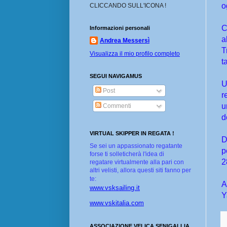
o
CLICCANDO SULL'ICONA !
C
Informazioni personali
a
Andrea Messersì
T
Visualizza il mio profilo completo
t
SEGUI NAVIGAMUS
U
Post
r
u
Commenti
d
VIRTUAL SKIPPER IN REGATA !
D
Se sei un appassionato regatante
p
forse ti solleticherà l'idea di
2
regatare virtualmente alla pari con
altri velisti, allora questi siti fanno per
te:
A
www.vsksailing.it
Y
www.vskitalia.com
ASSOCIAZIONE VELICA SENIGALLIA