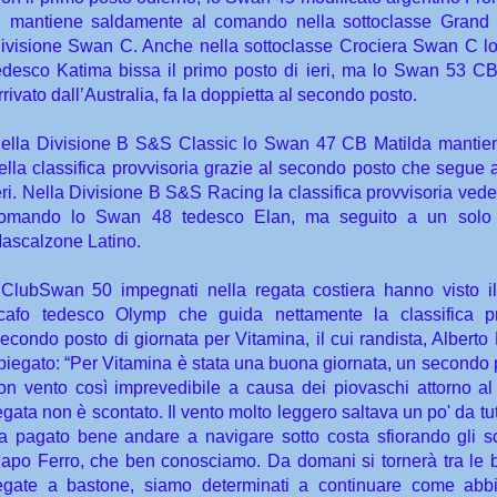
i mantiene saldamente al comando nella sottoclasse Grand 
ivisione Swan C. Anche nella sottoclasse Crociera Swan C 
edesco Katima bissa il primo posto di ieri, ma lo Swan 53 C
rrivato dall’Australia, fa la doppietta al secondo posto.
ella Divisione B S&S Classic lo Swan 47 CB Matilda mantien
ella classifica provvisoria grazie al secondo posto che segue a
eri. Nella Divisione B S&S Racing la classifica provvisoria ved
omando lo Swan 48 tedesco Elan, ma seguito a un solo
ascalzone Latino.
 ClubSwan 50 impegnati nella regata costiera hanno visto il
cafo tedesco Olymp che guida nettamente la classifica pro
econdo posto di giornata per Vitamina, il cui randista, Alberto
piegato: “Per Vitamina è stata una buona giornata, un secondo 
on vento così imprevedibile a causa dei piovaschi attorno a
egata non è scontato. Il vento molto leggero saltava un po' da tutt
a pagato bene andare a navigare sotto costa sfiorando gli sc
apo Ferro, che ben conosciamo. Da domani si tornerà tra le 
egate a bastone, siamo determinati a continuare come abbi