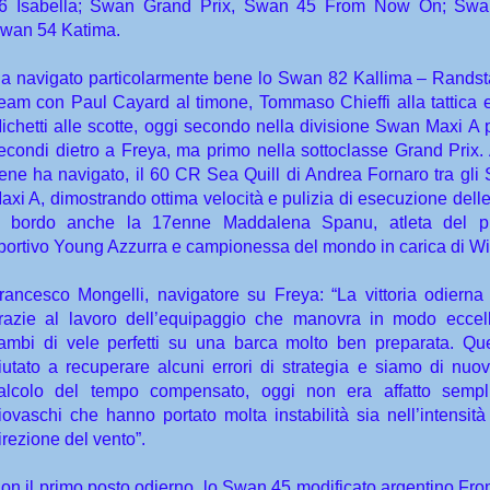
6 Isabella; Swan Grand Prix, Swan 45 From Now On; Swan
wan 54 Katima.
a navigato particolarmente bene lo Swan 82 Kallima – Randst
eam con Paul Cayard al timone, Tommaso Chieffi alla tattica 
ichetti alle scotte, oggi secondo nella divisione Swan Maxi A p
econdi dietro a Freya, ma primo nella sottoclasse Grand Prix. A
ene ha navigato, il 60 CR Sea Quill di Andrea Fornaro tra gli
axi A, dimostrando ottima velocità e pulizia di esecuzione dell
 bordo anche la 17enne Maddalena Spanu, atleta del 
portivo Young Azzurra e campionessa del mondo in carica di Win
rancesco Mongelli, navigatore su Freya: “La vittoria odierna 
razie al lavoro dell’equipaggio che manovra in modo eccel
ambi di vele perfetti su una barca molto ben preparata. Qu
iutato a recuperare alcuni errori di strategia e siamo di nuov
alcolo del tempo compensato, oggi non era affatto sempl
iovaschi che hanno portato molta instabilità sia nell’intensità
irezione del vento”.
on il primo posto odierno, lo Swan 45 modificato argentino F