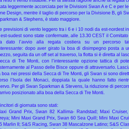
a reso il vento instabile. Per la stessa ragione anche la regata c
tata leggermente accorciata per le Divisioni Swan A e C e per le
ne Design, mentre il taglio di percorso per la Divisione B, gli 
parkman & Stephens, è stato maggiore.
e previsioni di vento leggero tra i 6 e i 10 nodi da est-nordest i
 est-sudest sono state confermate, alle 13.30 CEST il Comitato
a dato l’avvio alla regata costiera su un percorso tat
nteressante: dopo aver girato la boa di disimpegno posta a u
ezzo, seguita da un off set al traverso, la flotta si è diretta al las
ecca di Tre Monti, con l’interessante opzione tattica di pot
sternamente al Passo delle Bisce oppure di attraversarlo. Lascia
a boa nei pressi della Secca di Tre Monti, gli Swan si sono dirett
erso l’Isola dei Monaci, doppiata la quale hanno fatto rient
ervo. Per gli Swan Sparkman & Stevens, la riduzione di percors
’arrivo posizionato alla boa della Secca di Tre Monti.
incitori di giornata sono stati:
axi Grand Prix, Swan 82 Kallima- Randstad; Maxi Cruiser
reya; Mini Maxi Grand Prix, Swan 60 Sea Quill; Mini Maxi Cru
5 Marlin II; S&S Racing, Swan 38 Mascalzone Latino; S&S Cla