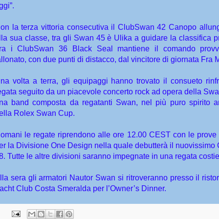
ggi”.
on la terza vittoria consecutiva il ClubSwan 42 Canopo allung
lla sua classe, tra gli Swan 45 è Ulika a guidare la classifica p
ra i ClubSwan 36 Black Seal mantiene il comando provv
allonato, con due punti di distacco, dal vincitore di giornata Fra 
na volta a terra, gli equipaggi hanno trovato il consueto rinf
egata seguito da un piacevole concerto rock ad opera della Swa
na band composta da regatanti Swan, nel più puro spirito 
ella Rolex Swan Cup.
omani le regate riprendono alle ore 12.00 CEST con le prove
er la Divisione One Design nella quale debutterà il nuovissim
8. Tutte le altre divisioni saranno impegnate in una regata costie
lla sera gli armatori Nautor Swan si ritroveranno presso il risto
acht Club Costa Smeralda per l’Owner’s Dinner.