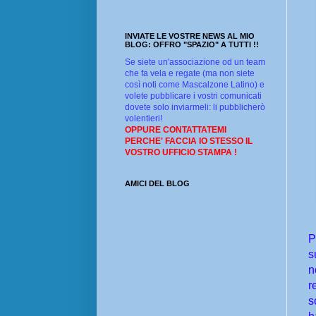
INVIATE LE VOSTRE NEWS AL MIO
BLOG: OFFRO "SPAZIO" A TUTTI !!
Se siete un'associazione od un team
che fa vela e regate (ma non siete
così noti come Mascalzone Latino) e
volete pubblicare i vostri comunicati
dovete solo inviarmeli: li pubblicherò
volentieri!
OPPURE CONTATTATEMI
PERCHE' FACCIA IO STESSO IL
VOSTRO UFFICIO STAMPA !
AMICI DEL BLOG
P
s
n
r
s