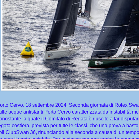
orto Cervo, 18 settembre 2024. Seconda giornata di Rolex Sw
ulle acque antistanti Porto Cervo caratterizzata da instabilità me
onostante la quale il Comitato di Regata è riuscito a far disputar
egata costiera, prevista per tutte le classi, che una prova a basto
oli ClubSwan 36, rinunciando alla seconda a causa di un tempo