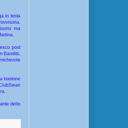
a in testa
rovvisoria.
isorio ma
Martina.
resco post
n Bandits,
amichevole
 a bastone
o ClubSwan
ra.
rante dello