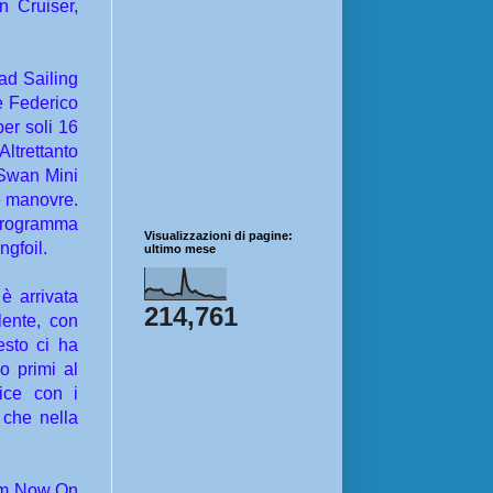
 Cruiser,
ad Sailing
e Federico
er soli 16
ltrettanto
 Swan Mini
e manovre.
programma
Visualizzazioni di pagine:
gfoil.
ultimo mese
è arrivata
214,761
lente, con
esto ci ha
o primi al
ice con i
 che nella
rom Now On