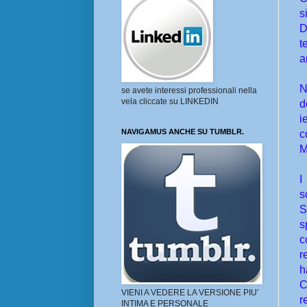
s
D
t
a
N
se avete interessi professionali nella
vela cliccate su LINKEDIN
d
i
NAVIGAMUS ANCHE SU TUMBLR.
c
M
I
s
S
s
c
r
h
C
VIENI A VEDERE LA VERSIONE PIU'
r
INTIMA E PERSONALE