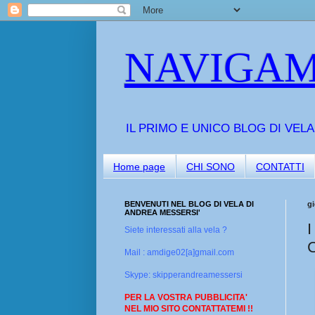
NAVIGAM
IL PRIMO E UNICO BLOG DI VEL
Home page
CHI SONO
CONTATTI
BENVENUTI NEL BLOG DI VELA DI
gi
ANDREA MESSERSI'
Siete interessati alla vela ?
Mail : amdige02[a]gmail.com
Skype: skipperandreamessersi
PER LA VOSTRA PUBBLICITA'
NEL MIO SITO CONTATTATEMI !!