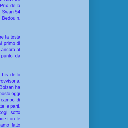
Prix della
lo Swan 54
B Bedouin,
e la testa
l primo di
e ancora al
 punto da
 bis dello
vvisoria.
 Bolzan ha
posto oggi
l campo di
e le parti,
ogli sotto
boe con le
amo fatto