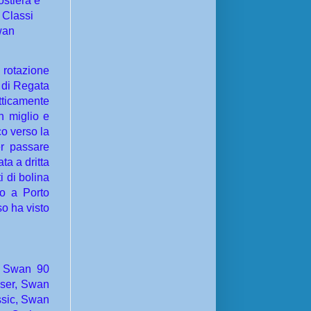
ostiera è
 Classi
Swan
n rotazione
 di Regata
ticamente
n miglio e
co verso la
er passare
ta a dritta
i di bolina
ro a Porto
o ha visto
, Swan 90
iser, Swan
ssic, Swan