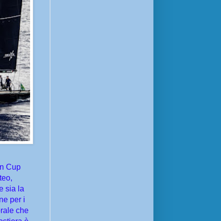
an Cup
teo,
e sia la
ne per i
rale che