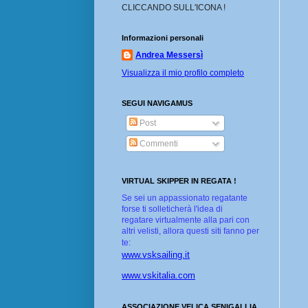
CLICCANDO SULL'ICONA !
Informazioni personali
Andrea Messersì
Visualizza il mio profilo completo
SEGUI NAVIGAMUS
Post
Commenti
VIRTUAL SKIPPER IN REGATA !
Se sei un appassionato regatante
forse ti solleticherà l'idea di
regatare virtualmente alla pari con
altri velisti, allora questi siti fanno per
te:
www.vsksailing.it
www.vskitalia.com
ASSOCIAZIONE VELICA SENIGALLIA