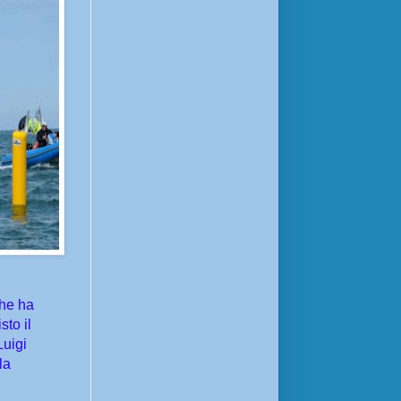
che ha
sto il
Luigi
la