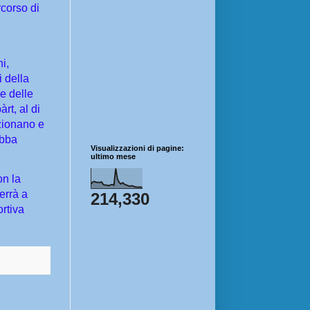
corso di
i,
 della
ne delle
rt, al di
zionano e
ebba
Visualizzazioni di pagine:
ultimo mese
on la
errà a
214,330
ortiva