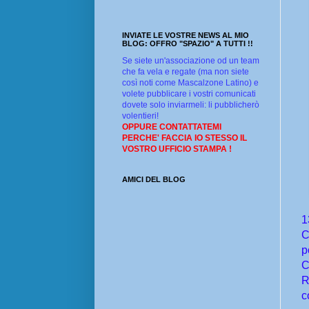
INVIATE LE VOSTRE NEWS AL MIO
BLOG: OFFRO "SPAZIO" A TUTTI !!
Se siete un'associazione od un team
che fa vela e regate (ma non siete
così noti come Mascalzone Latino) e
volete pubblicare i vostri comunicati
dovete solo inviarmeli: li pubblicherò
volentieri!
OPPURE CONTATTATEMI
PERCHE' FACCIA IO STESSO IL
VOSTRO UFFICIO STAMPA !
AMICI DEL BLOG
1
C
p
C
R
c