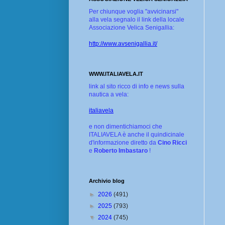
Per chiunque voglia "avvicinarsi"
alla vela segnalo il link della locale
Associazione Velica Senigallia:
http://www.avsenigallia.it/
WWW.ITALIAVELA.IT
link al sito ricco di info e news sulla
nautica a vela:
italiavela
e non dimentichiamoci che
ITALIAVELA è anche il quindicinale
d'informazione diretto da
Cino Ricci
e
Roberto Imbastaro
!
Archivio blog
►
2026
(491)
►
2025
(793)
▼
2024
(745)