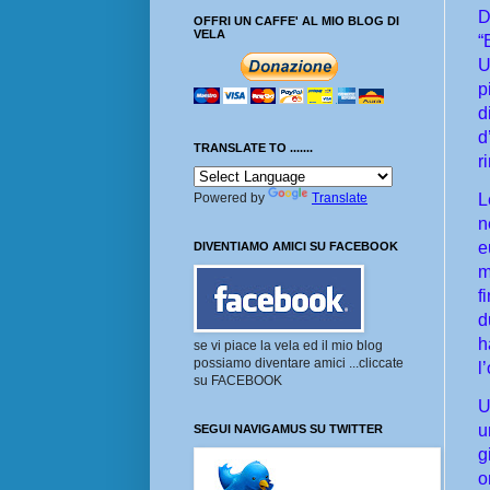
D
OFFRI UN CAFFE' AL MIO BLOG DI
VELA
“
U
p
d
d
TRANSLATE TO .......
r
Powered by
Translate
L
n
e
DIVENTIAMO AMICI SU FACEBOOK
m
f
d
h
se vi piace la vela ed il mio blog
possiamo diventare amici ...cliccate
l
su FACEBOOK
U
u
SEGUI NAVIGAMUS SU TWITTER
g
o