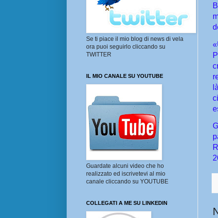
B
m
d
Se ti piace il mio blog di news di vela
«
ora puoi seguirlo cliccando su
P
TWITTER
c
r
IL MIO CANALE SU YOUTUBE
l
c
e
G
p
R
2
Guardate alcuni video che ho
realizzato ed iscrivetevi al mio
canale cliccando su YOUTUBE
COLLEGATI A ME SU LINKEDIN