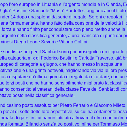
opo l’oro europeo in Lituania e l’argento mondiale in Olanda, 
Biglia” Bastini e Samuele “Masu” Bardelli si aggiudicano il titolo 
nder 14 dopo una splendida serie di regate. Sereni e regolari, i
iena forma mentale, hanno fatto della coesione della velocità i l
i forza e hanno finito per conquistare con pieno merito anche l
’argento nella classifica generale, a una manciata di punti dai pr
iminesi Diego Leone Severi e Vittorio Collini.
e soddisfazioni per il Sanbàrt sono poi proseguite con il quarto 
ella categoria mix di Federico Bastini e Carlotta Traverso, già b
uropeo di categoria a giugno, che hanno messo in acqua una
otivazione e una grinta notevoli, migliorando via via le loro pres
ino a disputare un’ultima giornata di regate da ricordare, con u
ue terzi posti che ne hanno sensibilmente migliorato la classific
anno consentito ai veterani della classe Feva del Sanbàrt di co
’ottavo posto nella classifica generale.
ndicesimo posto assoluto per Pietro Ferrario e Giacomo Mileto, 
n po' al di sotto delle loro aspettative, su cui ha certamente pesa
iornata di gare, in cui hanno faticato a trovare il ritmo con un'i
nda formata. Bilancio senz’altro positivo infine per Tommaso Mor