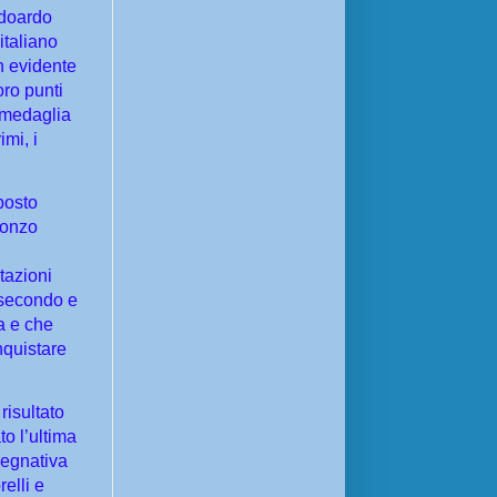
Edoardo
italiano
n evidente
oro punti
a medaglia
imi, i
posto
ronzo
tazioni
n secondo e
a e che
nquistare
risultato
to l’ultima
mpegnativa
elli e