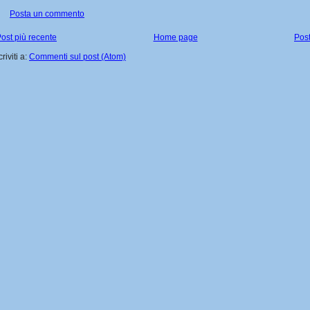
Posta un commento
ost più recente
Home page
Post
criviti a:
Commenti sul post (Atom)