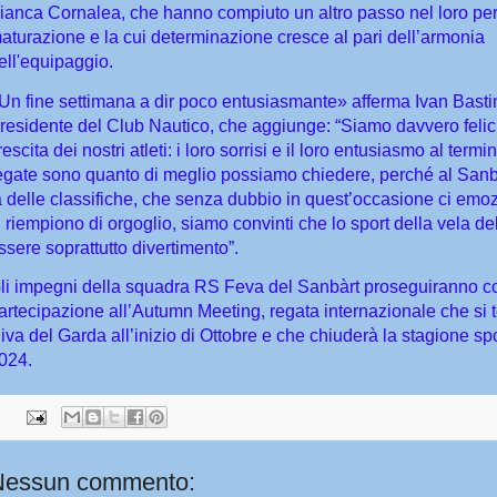
ianca Cornalea, che hanno compiuto un altro passo nel loro per
aturazione e la cui determinazione cresce al pari dell’armonia
ell'equipaggio.
Un fine settimana a dir poco entusiasmante» afferma Ivan Bastin
residente del Club Nautico, che aggiunge: “Siamo davvero felici
rescita dei nostri atleti: i loro sorrisi e il loro entusiasmo al termi
egate sono quanto di meglio possiamo chiedere, perché al Sanbà
à delle classifiche, che senza dubbio in quest’occasione ci emo
i riempiono di orgoglio, siamo convinti che lo sport della vela d
ssere soprattutto divertimento”.
li impegni della squadra RS Feva del Sanbàrt proseguiranno c
artecipazione all’Autumn Meeting, regata internazionale che si t
iva del Garda all’inizio di Ottobre e che chiuderà la stagione sp
024.
Nessun commento: