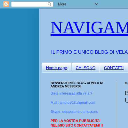
NAVIGAM
IL PRIMO E UNICO BLOG DI VEL
Home page
CHI SONO
CONTATTI
BENVENUTI NEL BLOG DI VELA DI
m
ANDREA MESSERSI'
Siete interessati alla vela ?
Mail : amdige02[a]gmail.com
Skype: skipperandreamessersi
PER LA VOSTRA PUBBLICITA'
NEL MIO SITO CONTATTATEMI !!