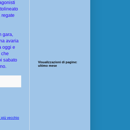
agonisti
ttolineato
a regate
in gara,
una avaria
a oggi e
e che
oi sabato
Visualizzazioni di pagine:
ano.
ultimo mese
 più vecchio