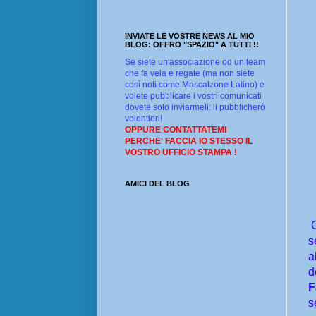
INVIATE LE VOSTRE NEWS AL MIO
BLOG: OFFRO "SPAZIO" A TUTTI !!
Se siete un'associazione od un team
che fa vela e regate (ma non siete
così noti come Mascalzone Latino) e
volete pubblicare i vostri comunicati
dovete solo inviarmeli: li pubblicherò
volentieri!
OPPURE CONTATTATEMI
PERCHE' FACCIA IO STESSO IL
VOSTRO UFFICIO STAMPA !
AMICI DEL BLOG
s
a
d
F
s