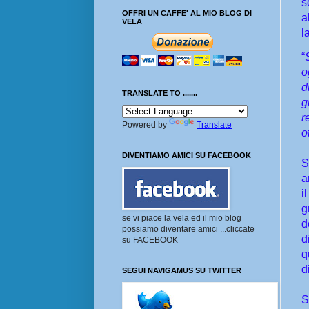
s
OFFRI UN CAFFE' AL MIO BLOG DI
a
VELA
l
“
o
d
TRANSLATE TO .......
g
r
Powered by
Translate
o
DIVENTIAMO AMICI SU FACEBOOK
S
a
i
g
se vi piace la vela ed il mio blog
d
possiamo diventare amici ...cliccate
d
su FACEBOOK
q
d
SEGUI NAVIGAMUS SU TWITTER
S