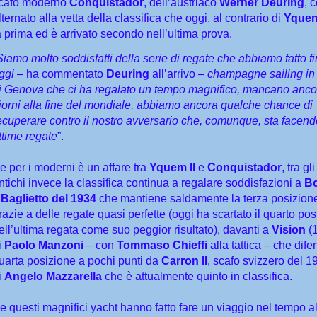
cafo moderno
Conquistador
, dell’austriaco
Werner Deuring
, 
lternato alla vetta della classifica che oggi, al contrario di
Yque
a prima ed è arrivato secondo nell’ultima prova.
Siamo molto soddisfatti della serie di regate che abbiamo fatto f
ggi
– ha commentato
Deuring
all’arrivo –
champagne sailing in
i Genova che ci ha regalato un tempo magnifico, mancano anco
iorni alla fine del mondiale, abbiamo ancora qualche chance di
ecuperare contro il nostro avversario che, comunque, sta facend
ttime regate
”.
e per i moderni è un affare tra
Yquem II
e
Conquistador
, tra gl
ntichi invece la classifica continua a regalare soddisfazioni a
B
l
Baglietto del 1934
che mantiene saldamente la terza posizion
razie a delle regate quasi perfette (oggi ha scartato il quarto pos
ell’ultima regata come suo peggior risultato), davanti a
Vision
(
i
Paolo Manzoni
– con
Tommaso Chieffi
alla tattica – che dif
uarta posizione a pochi punti da
Carron II
, scafo svizzero del 1
i
Angelo Mazzarella
che è attualmente quinto in classifica.
e questi magnifici yacht hanno fatto fare un viaggio nel tempo a