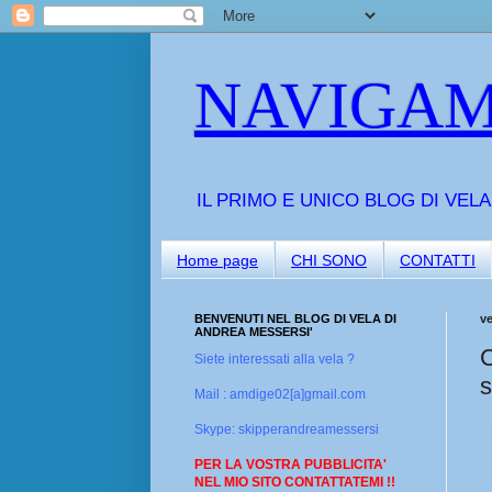
NAVIGAM
IL PRIMO E UNICO BLOG DI VEL
Home page
CHI SONO
CONTATTI
BENVENUTI NEL BLOG DI VELA DI
ve
ANDREA MESSERSI'
C
Siete interessati alla vela ?
s
Mail : amdige02[a]gmail.com
Skype: skipperandreamessersi
PER LA VOSTRA PUBBLICITA'
NEL MIO SITO CONTATTATEMI !!