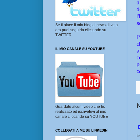
d
d
l
s
Se ti piace il mio blog di news di vela
ora puoi seguirlo cliccando su
TWITTER
P
c
IL MIO CANALE SU YOUTUBE
a
c
p
c
Guardate alcuni video che ho
realizzato ed iscrivetevi al mio
canale cliccando su YOUTUBE
P
COLLEGATI A ME SU LINKEDIN
Is