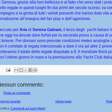
i Genova, grazie alla loro bellezza e al fatto che sono stati i prot
elle regate in questi luoghi fin dai primi del secolo scorso, va so
’impegno e la grinta di tutti i velisti presenti che hanno dato vita 
erratissime all’insegna del fair play e dell’agonismo.
eccato per
Aria
di
Serena Galvani,
il terzo degli yacht italiani 
he oggi ha dovuto dare forfait per la seconda prova a causa di 
l timone. Per domani sono previste condizioni meteo analoghe 
on il comitato di regata intenzionato a dare il via ad altre 2 prov
orteranno il totale delle regate disputate a 8. Il mondiale finirà p
on l’ultimo giorno in mare e la premiazione allo Yacht Club Itali
Nessun commento:
Posta un commento
ost più recente
Home page
Post
criviti a:
Commenti sul post (Atom)