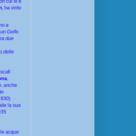
con cui si è
m
, ha vinto
ino a
 un Golfo
ra due
o delle
i scafi
ona
,
e, anche
to
1930)
ende la sua
935
lle acque