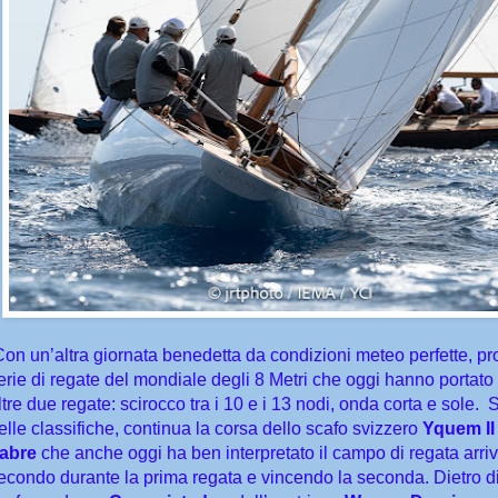
Con un’altra giornata benedetta da condizioni meteo perfette, p
erie di regate del mondiale degli 8 Metri che oggi hanno portato
ltre due regate: scirocco tra i 10 e i 13 nodi, onda corta e sole.
S
elle classifiche, continua la corsa dello scafo svizzero
Yquem II
abre
che anche oggi ha ben interpretato il campo di regata arr
econdo durante la prima regata e vincendo la seconda. Dietro di l