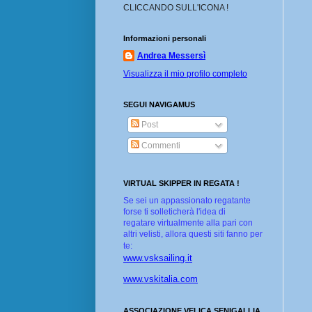
CLICCANDO SULL'ICONA !
Informazioni personali
Andrea Messersì
Visualizza il mio profilo completo
SEGUI NAVIGAMUS
Post
Commenti
VIRTUAL SKIPPER IN REGATA !
Se sei un appassionato regatante
forse ti solleticherà l'idea di
regatare virtualmente alla pari con
altri velisti, allora questi siti fanno per
te:
www.vsksailing.it
www.vskitalia.com
ASSOCIAZIONE VELICA SENIGALLIA