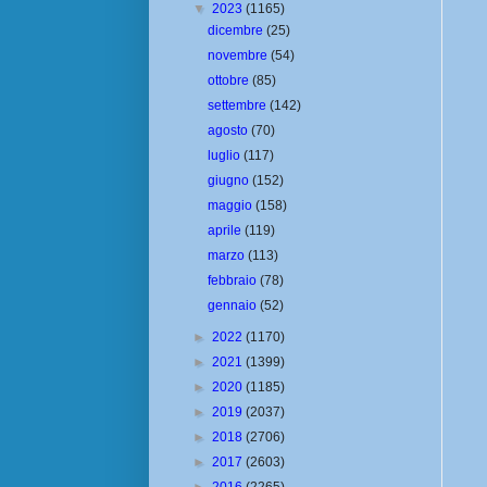
▼
2023
(1165)
dicembre
(25)
novembre
(54)
ottobre
(85)
settembre
(142)
agosto
(70)
luglio
(117)
giugno
(152)
maggio
(158)
aprile
(119)
marzo
(113)
febbraio
(78)
gennaio
(52)
►
2022
(1170)
►
2021
(1399)
►
2020
(1185)
►
2019
(2037)
►
2018
(2706)
►
2017
(2603)