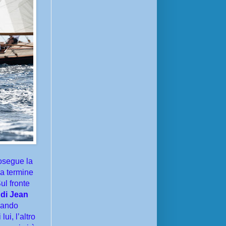
rosegue la
 a termine
ul fronte
 di Jean
ivando
ui, l’altro