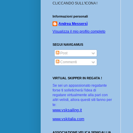
CLICCANDO SULL'ICONA !
Informazioni personali
Andrea Messersì
Visualizza il mio profilo completo
SEGUI NAVIGAMUS
Post
Commenti
VIRTUAL SKIPPER IN REGATA !
Se sei un appassionato regatante
forse ti solleticherà l'idea di
regatare virtualmente alla pari con
altri velisti, allora questi siti fanno per
te:
www.vsksailing.it
www.vskitalia.com
ASSOCIAZIONE VELICA SENIGALLIA