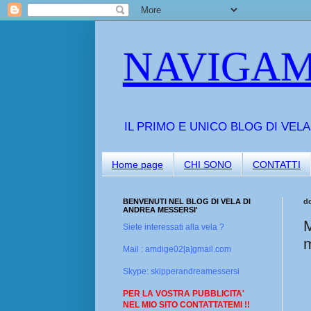
NAVIGAM
IL PRIMO E UNICO BLOG DI VEL
Home page
CHI SONO
CONTATTI
BENVENUTI NEL BLOG DI VELA DI
d
ANDREA MESSERSI'
M
Siete interessati alla vela ?
m
Mail : amdige02[a]gmail.com
Skype: skipperandreamessersi
PER LA VOSTRA PUBBLICITA'
NEL MIO SITO CONTATTATEMI !!