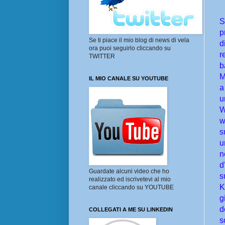
S
p
Se ti piace il mio blog di news di vela
d
ora puoi seguirlo cliccando su
r
TWITTER
b
M
IL MIO CANALE SU YOUTUBE
a
u
W
w
s
u
n
d
Guardate alcuni video che ho
s
realizzato ed iscrivetevi al mio
K
canale cliccando su YOUTUBE
g
d
COLLEGATI A ME SU LINKEDIN
s