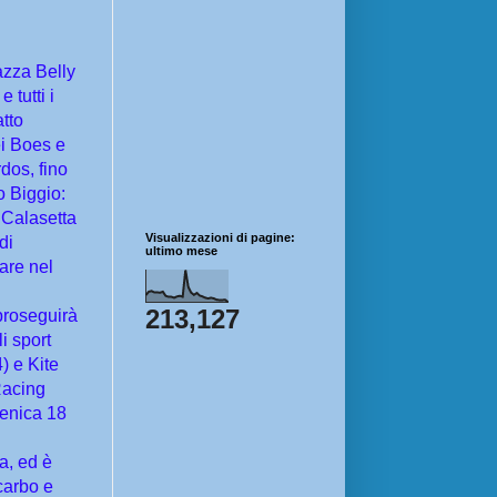
iazza Belly
 tutti i
tto
ei Boes e
dos, fino
o Biggio:
l Calasetta
Visualizzazioni di pagine:
di
ultimo mese
are nel
213,127
 proseguirà
i sport
) e Kite
Racing
menica 18
a, ed è
carbo e