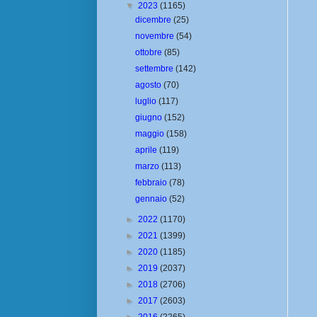
▼
2023
(1165)
dicembre
(25)
novembre
(54)
ottobre
(85)
settembre
(142)
agosto
(70)
luglio
(117)
giugno
(152)
maggio
(158)
aprile
(119)
marzo
(113)
febbraio
(78)
gennaio
(52)
►
2022
(1170)
►
2021
(1399)
►
2020
(1185)
►
2019
(2037)
►
2018
(2706)
►
2017
(2603)