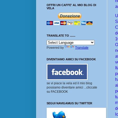
n
OFFRI UN CAFFE' AL MIO BLOG DI
a
VELA
U
S
C
d
TRANSLATE TO .......
1
O
Powered by
Translate
n
a
DIVENTIAMO AMICI SU FACEBOOK
v
I
p
h
se vi piace la vela ed il mio blog
a
possiamo diventare amici ...cliccate
p
su FACEBOOK
t
m
SEGUI NAVIGAMUS SU TWITTER
d
l