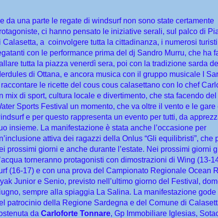
e da una parte le regate di windsurf non sono state certamente
rotagoniste, ci hanno pensato le iniziative serali, sul palco di P
i Calasetta, a coinvolgere tutta la cittadinanza, i numerosi turisti e
egatanti con le performance prima del dj Sandro Murru, che ha fa
allare tutta la piazza venerdì sera, poi con la tradizione sarda d
erdules di Ottana, e ancora musica con il gruppo musicale I Sar
 raccontare le ricette del cous cous calasettano con lo chef Carl
n mix di sport, cultura locale e divertimento, che sta facendo de
ater Sports Festival un momento, che va oltre il vento e le gare 
indsurf e per questo rappresenta un evento per tutti, da apprezz
uo insieme. La manifestazione è stata anche l’occasione per
n’inclusione attiva dei ragazzi della Onlus “Gli equilibristi”, che
ei prossimi giorni e anche durante l’estate. Nei prossimi giorni gl
’acqua torneranno protagonisti con dimostrazioni di Wing (13-14
urf (16-17) e con una prova del Campionato Regionale Ocean 
yak Junior e Senio, previsto nell’ultimo giorno del Festival, do
iugno, sempre alla spiaggia La Salina. La manifestazione gode
el
patrocinio
della Regione Sardegna e del Comune di Calasett
ostenuta da
Carloforte Tonnare
, Gp Immobiliare Iglesias, Sota