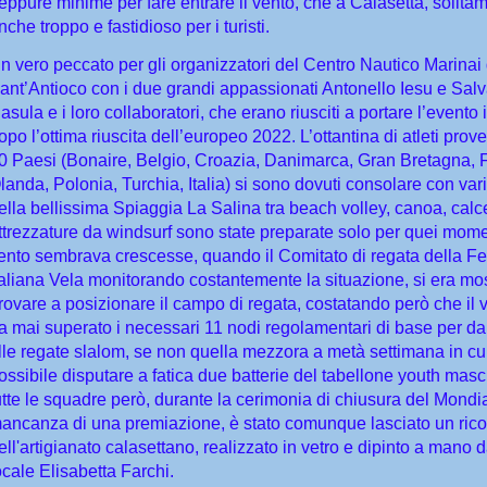
eppure minime per fare entrare il vento, che a Calasetta, solita
nche troppo e fastidioso per i turisti.
n vero peccato per gli organizzatori del Centro Nautico Marinai d
ant’Antioco con i due grandi appassionati Antonello Iesu e Salv
asula e i loro collaboratori, che erano riusciti a portare l’evento 
opo l’ottima riuscita dell’europeo 2022. L’ottantina di atleti prov
0 Paesi (Bonaire, Belgio, Croazia, Danimarca, Gran Bretagna, F
landa, Polonia, Turchia, Italia) si sono dovuti consolare con varie
ella bellissima Spiaggia La Salina tra beach volley, canoa, calce
ttrezzature da windsurf sono state preparate solo per quei moment
ento sembrava crescesse, quando il Comitato di regata della F
taliana Vela monitorando costantemente la situazione, si era mo
rovare a posizionare il campo di regata, costatando però che il 
a mai superato i necessari 11 nodi regolamentari di base per dar
lle regate slalom, se non quella mezzora a metà settimana in cui
ossibile disputare a fatica due batterie del tabellone youth masc
utte le squadre però, durante la cerimonia di chiusura del Mondia
ancanza di una premiazione, è stato comunque lasciato un ric
ell'artigianato calasettano, realizzato in vetro e dipinto a mano da
ocale Elisabetta Farchi.