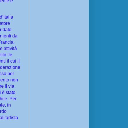
mente è
’Italia
atore
iridato
enienti da
rancia,
 attività
tto: le
i il cui il
ederazione
sso per
vento non
e il via
 è stato
hile. Per
le, in
ordo
ll’artista