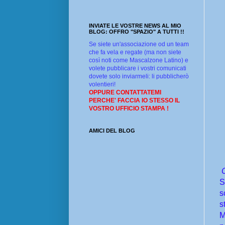
INVIATE LE VOSTRE NEWS AL MIO
BLOG: OFFRO "SPAZIO" A TUTTI !!
Se siete un'associazione od un team
che fa vela e regate (ma non siete
così noti come Mascalzone Latino) e
volete pubblicare i vostri comunicati
dovete solo inviarmeli: li pubblicherò
volentieri!
OPPURE CONTATTATEMI
PERCHE' FACCIA IO STESSO IL
VOSTRO UFFICIO STAMPA !
AMICI DEL BLOG
S
s
s
M