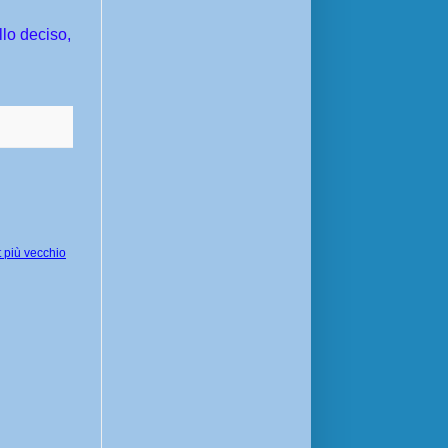
llo deciso,
 più vecchio