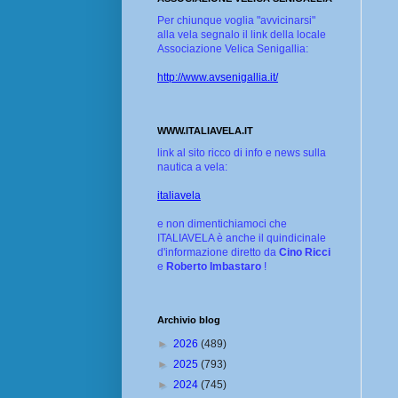
Per chiunque voglia "avvicinarsi"
alla vela segnalo il link della locale
Associazione Velica Senigallia:
http://www.avsenigallia.it/
WWW.ITALIAVELA.IT
link al sito ricco di info e news sulla
nautica a vela:
italiavela
e non dimentichiamoci che
ITALIAVELA è anche il quindicinale
d'informazione diretto da
Cino Ricci
e
Roberto Imbastaro
!
Archivio blog
►
2026
(489)
►
2025
(793)
►
2024
(745)