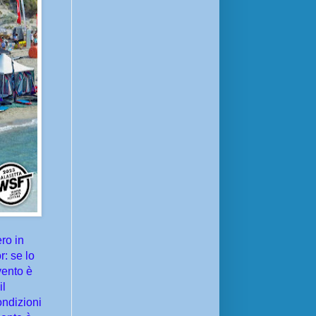
ero in
: se lo
vento è
il
ondizioni