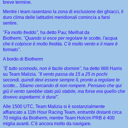
breve termine.
Mentre i team rasentano la zona di esclusione dei ghiacci, il
duro clima delle latitudini meridionali comincia a farsi
sentire.
"Fa molto freddo",
ha detto Pau; Meilhat da
Biotherm.
"Quando si esce per regolare le scotte, l'acqua
che ti colpisce è molto fredda. C'è molto vento e il mare è
formato".
A bordo di Biotherm
"È tutto scomodo, non è facile dormire",
ha detto Will Harris
su Team Malizia.
"Il vento passa da 15 a 25 in pochi
secondi, quindi devi essere sempre lì, pronto a regolare le
scotte... Stiamo cercando di non rompere. Pensavo che qui
giù il vento sarebbe stato più stabile, ma forse era quello che
dovevo aspettarmi: è dura!".
Alle 1500 UTC, Team Malizia si è sostanzialmente
affiancato a 11th Hour Racing Team, entrambi distanti circa
70 miglia da Biotherm, mentre Team Holcim PRB è 400
miglia avanti. C'è ancora molto da navigare.