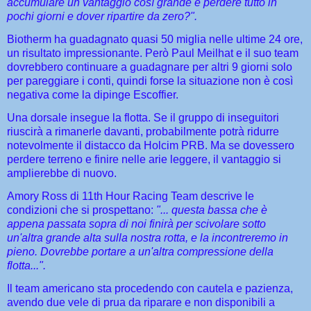
accumulare un vantaggio così grande e perdere tutto in
pochi giorni e dover ripartire da zero?".
Biotherm ha guadagnato quasi 50 miglia nelle ultime 24 ore,
un risultato impressionante. Però Paul Meilhat e il suo team
dovrebbero continuare a guadagnare per altri 9 giorni solo
per pareggiare i conti, quindi forse la situazione non è così
negativa come la dipinge Escoffier.
Una dorsale insegue la flotta. Se il gruppo di inseguitori
riuscirà a rimanerle davanti, probabilmente potrà ridurre
notevolmente il distacco da Holcim PRB. Ma se dovessero
perdere terreno e finire nelle arie leggere, il vantaggio si
amplierebbe di nuovo.
Amory Ross di 11th Hour Racing Team descrive le
condizioni che si prospettano:
"... questa bassa che è
appena passata sopra di noi finirà per scivolare sotto
un'altra grande alta sulla nostra rotta, e la incontreremo in
pieno. Dovrebbe portare a un'altra compressione della
flotta...".
Il team americano sta procedendo con cautela e pazienza,
avendo due vele di prua da riparare e non disponibili a