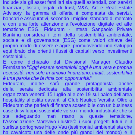
include sia gli asset familiari sia quelli aziendali, con servizi
finanziari, fiscali, legali, di trust, M&A, Art e Real Estate
Advisory, la gamma di offerta è completata da servizi,
bancari e assicurativi, secondo i migliori standard di mercato
e con una forte attenzione all’evoluzione digitale ed alle
tematiche ESG. Fideuram - Intesa Sanpaolo Private
Banking considera i temi della sostenibilità ambientale,
sociale e di governance (ESG) come valori chiave del
proprio modo di essere e agire, promuovendo uno sviluppo
equilibrato che orienti i flussi di capitali verso investimenti
sostenibili.
E come dichiarato dal Divisional Manager Claudio
Formisano “
Oggi essere sostenibili oggi è una vera e propria
necessità, non solo in ambito finanziario, infatti, sostenibilità
è una parola che fa rima con opportunità
.“
Fideuram, inoltre sarà grande protagonista anche
della serata dedicata alla sostenibilità ambientale
organizzata venerdì 15 luglio alle ore 19 sul palco dell'area
hospitality allestita davanti al Club Nautico Versilia. Oltre a
Fideuram che parlerà di finanza sostenibile con un business
case di sviluppo sostenibile verso il mondo industriale che si
sta adeguando man mano a queste tematiche,
l'Associazione Marevivo illustrerà i suoi progetti futuri e il
surfista portoghese Hugo Vau (testimonial ambientalista che
ha cavalcato una delle onde più grandi del mondo) e il