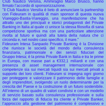
Club Nautico Versilia, Ammiraglio Marco Brusco, hanno
firmato l’accordo di sponsorizzazione.
"Il Club Nautico Versilia è lieto di annunciare la partnership
con Fideuram in qualità di main sponsor di questa nuova
Viareggio-Bastia-Viareggio, una manifestazione che ha
attratto uno dei principali e storici protagonisti del Private
Banking in Italia al quale ci unisce la stessa filosofia di sana
competizione sportiva ma con una particolare attenzione
rivolta al futuro e quindi alla tutela della natura che ci
circonda e, nel nostro caso specifico, il mare.”
Fideuram Intesa Sanpaolo Private Banking è la Divisione
che riunisce le società del mondo della consulenza
finanziaria, patrimoniale e dei servizi fiduciari del
Gruppo Intesa; è la prima Private Bank in Italia e tra le prime
in Europa, con masse pari a €332,1 miliardi e con una
presenza di asset management internazionale con
competenze sia sui mercati liquidi sia sui mercati privati a
supporto dei loro clienti. Fideuram si impegna ogni giorno
per proteggere e valorizzare il patrimonio delle famiglie e
degli imprenditori, svolgendo un ruolo determinante per la
crescita del Paese e la costruzione di un futuro sostenibile.
All’interno di un quadro di valori condivisi e con un modello
di servizio basato sulla consulenza professionale e sulla
forza del rapporto di fiducia tra cliente e Private Banker,
l’approccio alla gestione del patrimonio è complessivo e