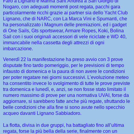
Faro a Lignano e Marina Sant’Andrea a San Giorgio di
Nogaro, con adeguati momenti post regata, pacchi gara
particolarmente ricchi grazie ai partner sia dello Yacht Club
Lignano, che di NARC, con La Marca Vini e Spumanti, che
ha personalizzato i Magnum delle premiazioni, ed i gadget
di One Sails, Gts sportswear, Armare Ropes, Koki, Bolina
Sail con i suoi originali accessori di vele riciclate e WD 40,
immancabile nella cassetta degli attrezzi di ogni
imbarcazione.
Venerdì 22 la manifestazione ha preso avvio con 3 prove
disputate fino tardo pomeriggio, per le previsioni di tempo
infausto di domenica e la paura di non avere le condizioni
per poter regatare nei giorni successivi. L’evoluzione meteo
ha consentito invece lo svolgimento di tutte le prove previste
tra domenica e lunedì, e, anzi, se non fosse stato limitato il
numero massimo di prove per una normativa UVAI, forse da
aggiornare, si sarebbero fatte anche più regate, sfruttando le
belle condizioni che alla fine si sono avute nello specchio
acqueo davanti Lignano Sabbiadoro.
La flotta, divisa in due gruppi, ha battagliato fino all’ultima
regata, forse la più bella della serie, finalmente con un