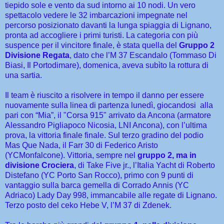
tiepido sole e vento da sud intorno ai 10 nodi. Un vero
spettacolo vedere le 32 imbarcazioni impegnate nel
percorso posizionato davanti la lunga spiaggia di Lignano,
pronta ad accogliere i primi turisti. La categoria con più
suspence per il vincitore finale, è stata quella del
Gruppo 2
Divisione Regata
, dato che l’M 37 Escandalo (Tommaso Di
Biasi, Il Portodimare), domenica, aveva subìto la rottura di
una sartia.
Il team è riuscito a risolvere in tempo il danno per essere
nuovamente sulla linea di partenza lunedì, giocandosi alla
pari con “Mia”, il "Corsa 915" arrivato da Ancona (armatore
Alessandro Pigliapoco Nicosia, LNI Ancona), con l’ultima
prova, la vittoria finale finale. Sul terzo gradino del podio
Mas Que Nada, il Farr 30 di Federico Aristo
(YCMonfalcone). Vittoria, sempre nel
gruppo 2, ma in
divisione Crociera
, di Take Five jr., l’Italia Yacht di Roberto
Distefano (YC Porto San Rocco), primo con 9 punti di
vantaggio sulla barca gemella di Corrado Annis (YC
Adriaco) Lady Day 998, immancabile alle regate di Lignano.
Terzo posto del ceko Hebe V, l’M 37 di Zdenek.