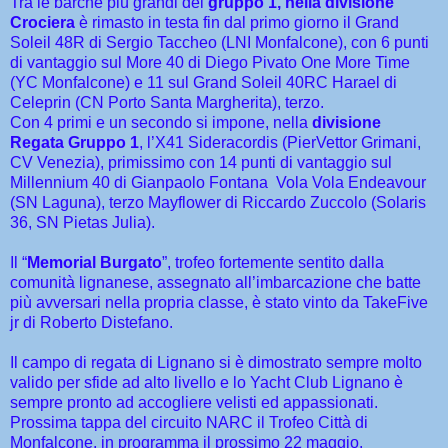
Tra le barche più grandi del
gruppo 1, nella divisione
Crociera
è rimasto in testa fin dal primo giorno il Grand
Soleil 48R di Sergio Taccheo (LNI Monfalcone), con 6 punti
di vantaggio sul More 40 di Diego Pivato One More Time
(YC Monfalcone) e 11 sul Grand Soleil 40RC Harael di
Celeprin (CN Porto Santa Margherita), terzo.
Con 4 primi e un secondo si impone, nella
divisione
Regata Gruppo 1
, l’X41 Sideracordis (PierVettor Grimani,
CV Venezia), primissimo con 14 punti di vantaggio sul
Millennium 40 di Gianpaolo Fontana Vola Vola Endeavour
(SN Laguna), terzo Mayflower di Riccardo Zuccolo (Solaris
36, SN Pietas Julia).
Il “
Memorial Burgato
”, trofeo fortemente sentito dalla
comunità lignanese, assegnato all’imbarcazione che batte
più avversari nella propria classe, è stato vinto da TakeFive
jr di Roberto Distefano.
Il campo di regata di Lignano si è dimostrato sempre molto
valido per sfide ad alto livello e lo Yacht Club Lignano è
sempre pronto ad accogliere velisti ed appassionati.
Prossima tappa del circuito NARC il Trofeo Città di
Monfalcone, in programma il prossimo 22 maggio.