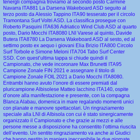
tenergli compagnia troviamo al secondo posto Carmine
Navarra ITA881 La Darsena Wakeboard ASD seguito al
terzo posto da Alessio Tappino ITA90 tesserato per il circolo
Tramontana Surf Voltri ASD. La classifica prosegue con
Roberto Pasquini ITA636 Adriatico Wind Club ASD al quarto
posto, Dario Mocchi ITA8080 LNI Varese al quinto, Davide
Butera ITA8780 La Darsena Wakeboard ASD al sesto, ed al
settimo posto ex aequo i giovani Elia Brizio ITA800 Circolo
Surf Torbole e Simone Meloni ITA704 Tabo Surf Center
SSD. Con quest’ultima tappa si chiude quindi il
Campionato, che vede incoronare Max Brunetti ITA95
Campione Zonale FIN 2021 e assegnare il titolo di
Campione Zonale FOIL 2021 a Dario Mocchi ITA8080.
Entrambi hanno avuto l’onore di essere premiati dal
pluricampione Albisolese Matteo Iacchino ITA140, ospite
d’onore alla manifestazione e presente, con la compagna
Blanca Alabau, domenica in mare regalando momenti unici
con planate e manovre spettacolari. Un ringraziamento
speciale alla LNI di Albisola con cui è stato sinergicamente
organizzato il Campionato e che grazie ai mezzi e alle
persone messe a disposizione ha consentito l’ottima riuscita
dell’evento. Un sentito ringraziamento va anche ai Giudici
che hanno gestito in maniera ineccepibile le due giornate,