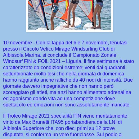
10 novembre - Con la tappa del 6 e 7 novembre, tenutasi
presso il Circolo Velico Mirage Windsurfing Club di
Albissola Marina, si conclude il Campionato Zonale
Windsurf FIN & FOIL 2021 – Liguria. Il fine settimana è stato
caratterizzato da condizioni estreme; venti dai quadranti
settentrionale molto tesi che nella giornata di domenica
hanno raggiunto anche raffiche da 40 nodi di intensità. Due
giornate davvero impegnative che non hanno però
scoraggiato gli atleti, ma anzi hanno alimentato adrenalina
ed agonismo dando vita ad una competizione dove
spettacolo ed emozioni non sono assolutamente mancate.
Il Trofeo Mirage 2021 specialità FIN viene meritatamente
vinto da Max Brunetti ITA95 portabandiera della LNI di
Albisola Superiore che, con dieci primi su 12 prove
disputate, si conferma un vero fuoriclasse. Sul podio a