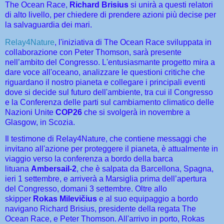
The Ocean Race,
Richard Brisius
si unirà a questi relatori
di alto livello, per chiedere di prendere azioni più decise per
la salvaguardia dei mari.
Relay4Nature
, l'iniziativa di The Ocean Race sviluppata in
collaborazione con Peter Thomson, sarà presente
nell’ambito del Congresso. L'entusiasmante progetto mira a
dare voce all'oceano, analizzare le questioni critiche che
riguardano il nostro pianeta e collegare i principali eventi
dove si decide sul futuro dell'ambiente, tra cui il Congresso
e la Conferenza delle parti sul cambiamento climatico delle
Nazioni Unite
COP26
che si svolgerà in novembre a
Glasgow, in Scozia.
Il testimone di Relay4Nature, che contiene messaggi che
invitano all'azione per proteggere il pianeta, è attualmente in
viaggio verso la conferenza a bordo della barca
lituana
Ambersail-2
, che è salpata da Barcellona, Spagna,
ieri 1 settembre, e arriverà a Marsiglia prima dell’apertura
del Congresso, domani 3 settembre. Oltre allo
skipper
Rokas Milevičius
e al suo equipaggio a bordo
navigano Richard Brisius, presidente della regata The
Ocean Race, e Peter Thomson. All'arrivo in porto, Rokas