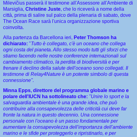
Milevičius passerà il testimone all'Assessore all'Ambiente di
Marsiglia,
Christine Juste
, che lo riceverà a nome della
città, prima di salire sul palco della plenaria di sabato, dove
The Ocean Race sarà l'unica organizzazione sportiva
coinvolta.
Alla partenza da Barcellona ieri,
Peter Thomson ha
dichiarato:
"
Tutto è collegato, c'è un oceano che collega
ogni costa del pianeta. Allo stesso modo tutti gli sforzi che
stiamo facendo nelle nostre conferenze internazionali sul
cambiamento climatico, la perdita di biodiversità e per
frenare il declino della salute dell'oceano sono collegati. Il
testimone di Relay4Nature è un potente simbolo di questa
connessione".
Minna Epps, direttore del programma globale marino e
polare dell'IUCN ha sottolineato che:
"Unire lo sport e la
salvaguardia ambientale è una grande idea, che può
contribuire alla consapevolezza delle criticità cui deve far
fronte la natura in questo decennio. Una connessione
personale con l'oceano è un passo fondamentale per
aumentare la consapevolezza dell'importanza dell'ambiente
marino e le sfide per proteggerlo e ripristinarlo, e per