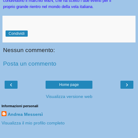
condividono il marchio M&N, che ha scelto i due eventi per il
proprio grande rientro nel mondo della vela italiana.
Condividi
Nessun commento:
Posta un commento
‹
›
Home page
Visualizza versione web
Informazioni personali
Andrea Messersì
Visualizza il mio profilo completo