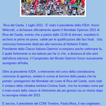
Riva del Garda, 1 luglio 2021 - E' stato il presidente della IODA, Kevin
Whitcraft, a dichiarare ufficialmente aperto il Mondiale Optimist 2021 di
Riva del Garda, evento che a partire dalle 13.00 di domani, manderà in
archivio le prime tre prove, valide per le qualificazioni alle fasi finali. Una
cerimonia fortemente dedicata alla memoria di Norberto Foletti,
Presidente della Classe Italiana Optimist scomparso poche settimane fa,
il quale fortemente si era battuto per far sì che, a distanza di otto anni
dall'ultima edizione, il Campionato del Mondo Optimist fosse nuovamente
assegnato all'Italia.
Oltre al presidente IODA, a intervenire nel corso della coloratissima
cerimonia di apertura, andata in scena al termine della parata che ha
portato i protagonisti del Mondiale nel cuore di Riva del Garda, sono stati
il sindaco della cittadina trentina Cristina Santi, cha ha ricordato come per
il main event della classe di riferimento dei più giovani sia un ritorno dopo
la rassegna iridata del 2013.
E ancora, il presidente del CONI Trentino, Paola Mora, il neo segretario