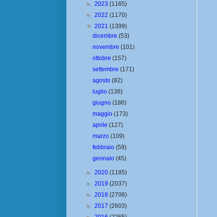
►
2023
(1165)
►
2022
(1170)
▼
2021
(1399)
dicembre
(53)
novembre
(101)
ottobre
(157)
settembre
(171)
agosto
(82)
luglio
(136)
giugno
(186)
maggio
(173)
aprile
(127)
marzo
(109)
febbraio
(59)
gennaio
(45)
►
2020
(1185)
►
2019
(2037)
►
2018
(2706)
►
2017
(2603)