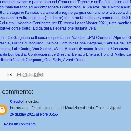
a manifestazione è patrocinata dal Comune di Tignale e dall'Ufficio Unico del 
on mancheranno ad accompagnare i concorrenti le "Velette" della Vittoria Alat
utta la stagione l'annata, saranno alle regate gargnanesi (anche alla Scuola di 
eva sarà la volta degli Ilca (l'ex Laser) che a metà luglio arriveranno con 350 l
5 di tutto il Vecchio Continente per l’Europeo Laser Master 2021, tutte manifes
portive corse sotto l'Egida della Federazione Italiana Vela.
on il Cv Gargnano collaborano quest'anno: Vanoli e UPM Cremona, Alpe del 
rescia, Marina di Bogliaco, Pernice Comunicazione Bergamo, Centrale del latt
rescia, Lab Center, Vini Scolari, #Visit Brescia (Brescia Tourism), Consorzio 
arda Lombardia, Confcooperative Brescia, Benaco Energia, Fonti di Vallio, Ca
eltrinelli Villa di Gargnano, One Sails, Avant Garde.
1 commento:
Claudio
ha detto...
Interessante. Eri corrispondente di Maurizio Vettorato. E altri navigatori
26 giugno 2021 alle ore 05:56
Posta un commento