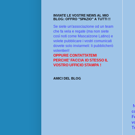
INVIATE LE VOSTRE NEWS AL MIO
BLOG: OFFRO "SPAZIO" A TUTTI !!
Se siete un'associazione od un team
che fa vela e regate (ma non siete
così noti come Mascalzone Latino) e
volete pubblicare i vostri comunicati
dovete solo inviarmeli: li pubblicherò
volentieri!
OPPURE CONTATTATEMI
PERCHE' FACCIA IO STESSO IL
VOSTRO UFFICIO STAMPA !
AMICI DEL BLOG
N
c
F
v
T