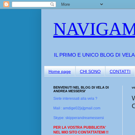
NAVIGAM
IL PRIMO E UNICO BLOG DI VEL
Home page
CHI SONO
CONTATTI
BENVENUTI NEL BLOG DI VELA DI
v
ANDREA MESSERSI'
Siete interessati alla vela ?
Mail : amdige02[a]gmail.com
Skype: skipperandreamessersi
PER LA VOSTRA PUBBLICITA'
NEL MIO SITO CONTATTATEMI !!