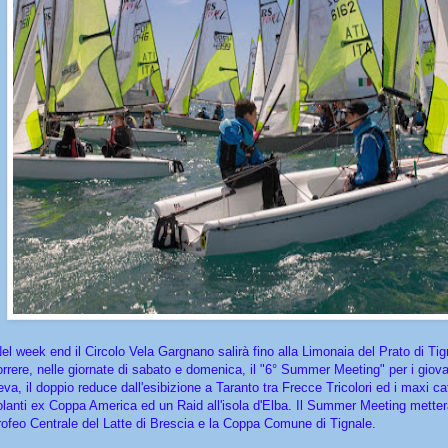
el week end il Circolo Vela Gargnano salirà fino alla Limonaia del Prato di Tig
orrere, nelle giornate di sabato e domenica, il "6° Summer Meeting" per i giova
eva, il doppio reduce dall'esibizione a Taranto tra Frecce Tricolori ed i maxi c
olanti ex Coppa America ed un Raid all'isola d'Elba. Il Summer Meeting metterà 
rofeo Centrale del Latte di Brescia e la Coppa Comune di Tignale.