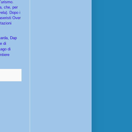
Turismo.
a, che, per
vela). Dopo i
aseristi Over
tazioni
Garda, Dap
e di
Lago di
ntiere