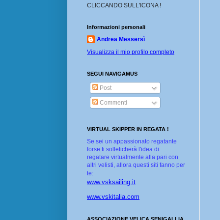
CLICCANDO SULL'ICONA !
Informazioni personali
Andrea Messersì
Visualizza il mio profilo completo
SEGUI NAVIGAMUS
Post
Commenti
VIRTUAL SKIPPER IN REGATA !
Se sei un appassionato regatante
forse ti solleticherà l'idea di
regatare virtualmente alla pari con
altri velisti, allora questi siti fanno per
te:
www.vsksailing.it
www.vskitalia.com
ASSOCIAZIONE VELICA SENIGALLIA