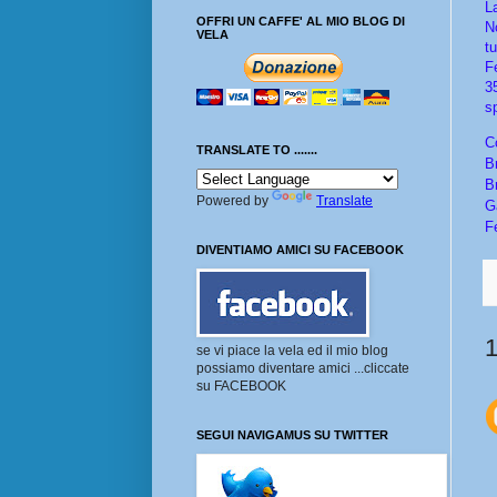
L
OFFRI UN CAFFE' AL MIO BLOG DI
N
VELA
t
F
3
s
C
TRANSLATE TO .......
B
B
Powered by
Translate
G
F
DIVENTIAMO AMICI SU FACEBOOK
se vi piace la vela ed il mio blog
possiamo diventare amici ...cliccate
su FACEBOOK
SEGUI NAVIGAMUS SU TWITTER