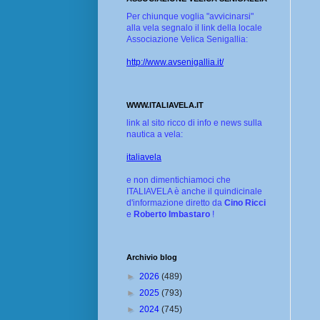
Per chiunque voglia "avvicinarsi"
alla vela segnalo il link della locale
Associazione Velica Senigallia:
http://www.avsenigallia.it/
WWW.ITALIAVELA.IT
link al sito ricco di info e news sulla
nautica a vela:
italiavela
e non dimentichiamoci che
ITALIAVELA è anche il quindicinale
d'informazione diretto da
Cino Ricci
e
Roberto Imbastaro
!
Archivio blog
►
2026
(489)
►
2025
(793)
►
2024
(745)