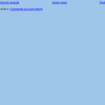
ost più recente
Home page
Post
criviti a:
Commenti sul post (Atom)