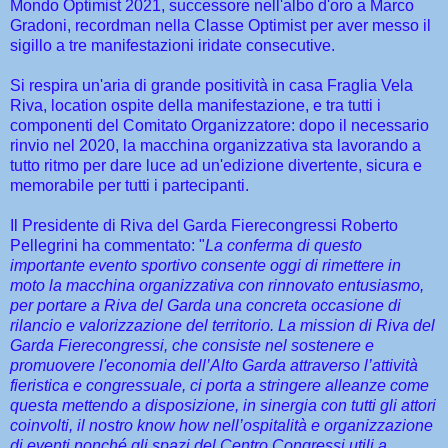
Mondo Optimist 2021, successore nell'albo d'oro a Marco
Gradoni, recordman nella Classe Optimist per aver messo il
sigillo a tre manifestazioni iridate consecutive.
Si respira un'aria di grande positività in casa Fraglia Vela
Riva, location ospite della manifestazione, e tra tutti i
componenti del Comitato Organizzatore: dopo il necessario
rinvio nel 2020, la macchina
organizzativa
sta
lavorando a
tutto ritmo per dare luce ad un'edizione divertente, sicura e
memorabile per tutti i partecipanti.
Il Presidente di Riva del Garda Fierecongressi Roberto
Pellegrini ha commentato: "
La conferma di questo
importante evento sportivo consente oggi di rimettere in
moto la macchina organizzativa con rinnovato entusiasmo,
per portare a Riva del Garda una concreta occasione di
rilancio e valorizzazione del territorio. La mission di Riva del
Garda Fierecongressi, che consiste nel sostenere e
promuovere l'economia dell’Alto Garda attraverso l’attività
fieristica e congressuale, ci porta a stringere alleanze come
questa mettendo a disposizione, in sinergia con tutti gli attori
coinvolti, il nostro know how nell’ospitalità e organizzazione
di eventi nonché gli spazi del Centro Congressi utili a