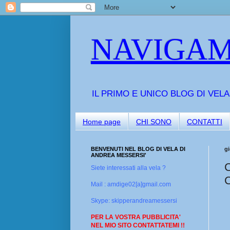
NAVIGAM
IL PRIMO E UNICO BLOG DI VEL
Home page
CHI SONO
CONTATTI
BENVENUTI NEL BLOG DI VELA DI
gi
ANDREA MESSERSI'
Siete interessati alla vela ?
Mail : amdige02[a]gmail.com
Skype: skipperandreamessersi
PER LA VOSTRA PUBBLICITA'
NEL MIO SITO CONTATTATEMI !!