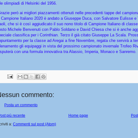
le olimpiadi di Helsinki del 1956.
razie però ai migliori piazzamenti ottenuti nelle precedenti tappe del campionato
i Campione Italiano 2020 è andato a Giuseppe Duca, con Salvatore Eulisse e V
aoli, che si è così aggiudicato il suo nono titolo di Campione Italiano di class
osto Michele Benvenuti con Pablo Soldano e David Chiesa che si è anche agg
peciale classifica per i Corinthian. Terzo il già citato Giuseppe La Scala. Pro
ppuntamento per la classe ad Aregai a fine Novembre, regata che servirà a ten
llenamento gli equipaggi in vista del prossimo campionato invernale Trofeo Riv
isputerà con una formula innovativa tra Alassio, Imperia, Monaco e Sanremo.
Nessun commento:
Posta un commento
ost più recente
Home page
Post
criviti a:
Commenti sul post (Atom)