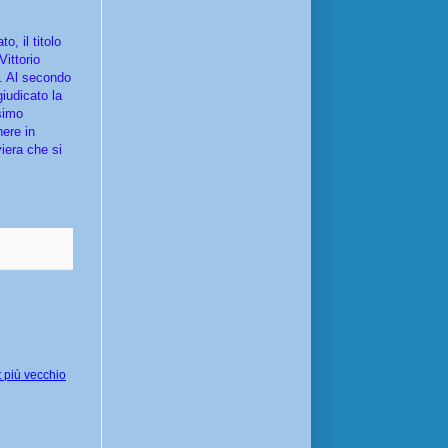
, il titolo
ittorio
e. Al secondo
iudicato la
ssimo
ere in
iera che si
 più vecchio