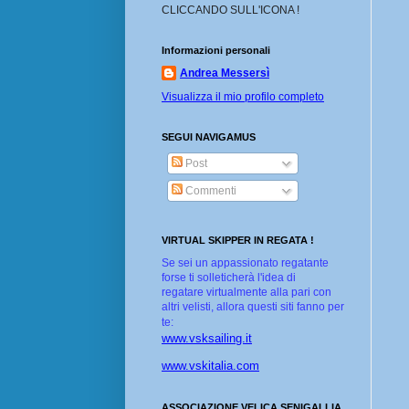
CLICCANDO SULL'ICONA !
Informazioni personali
Andrea Messersì
Visualizza il mio profilo completo
SEGUI NAVIGAMUS
Post
Commenti
VIRTUAL SKIPPER IN REGATA !
Se sei un appassionato regatante
forse ti solleticherà l'idea di
regatare virtualmente alla pari con
altri velisti, allora questi siti fanno per
te:
www.vsksailing.it
www.vskitalia.com
ASSOCIAZIONE VELICA SENIGALLIA