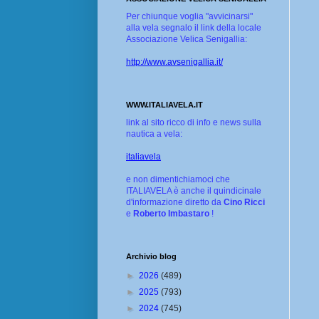
Per chiunque voglia "avvicinarsi"
alla vela segnalo il link della locale
Associazione Velica Senigallia:
http://www.avsenigallia.it/
WWW.ITALIAVELA.IT
link al sito ricco di info e news sulla
nautica a vela:
italiavela
e non dimentichiamoci che
ITALIAVELA è anche il quindicinale
d'informazione diretto da
Cino Ricci
e
Roberto Imbastaro
!
Archivio blog
►
2026
(489)
►
2025
(793)
►
2024
(745)