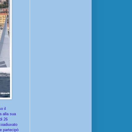
o il
 alla sua
di 26
 coadiuvato
e partecipò