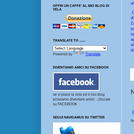
al
OFFRI UN CAFFE' AL MIO BLOG DI
VELA
G
d
Z
p
s
a
TRANSLATE TO .......
a
d
Powered by
Translate
DIVENTIAMO AMICI SU FACEBOOK
se vi piace la vela ed il mio blog
possiamo diventare amici ...cliccate
su FACEBOOK
P
SEGUI NAVIGAMUS SU TWITTER
Is