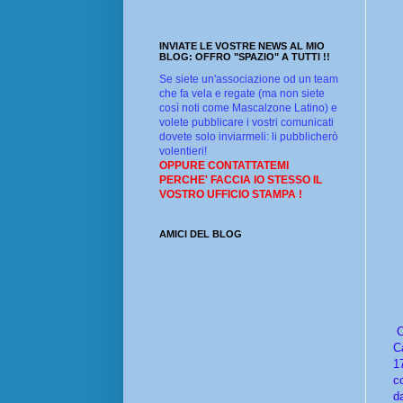
INVIATE LE VOSTRE NEWS AL MIO
BLOG: OFFRO "SPAZIO" A TUTTI !!
Se siete un'associazione od un team
che fa vela e regate (ma non siete
così noti come Mascalzone Latino) e
volete pubblicare i vostri comunicati
dovete solo inviarmeli: li pubblicherò
volentieri!
OPPURE CONTATTATEMI
PERCHE' FACCIA IO STESSO IL
VOSTRO UFFICIO STAMPA !
AMICI DEL BLOG
C
C
1
c
d