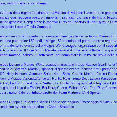
tein, settimi nella prova odierna.
a vittoria della regata è andata a Fra Martina di Edoardo Pavesio, che grazie al
ntrato oggi recupera posizioni importanti in classifica, risalendo fino al terzo 
anking generale. Completano la top-five Russian Bogatyrs di Igor Rytov e Dum
lessandro Lotto e Flavio Campana.
entre il vento da Ponente continua a soffiare insistentemente sul Marina di Sc
occando punte oltre i 50 nodi, i Melges 32 attendono di poter tornare a regatare
iornata del terzo evento delle Melges World League, organizzato con il suppor
autico Scarlino. Il Comitato di Regata prevede di chiamare la flotta in acqua al
omani mattina, sabato 26 settembre, per completare le ultime tre prove della s
elges Europe e Melges World League ringraziano il Club Nautico Scarlino, la 
arlino e Gottifredi Maffioli, sponsor di questo evento, nonché tutti i partner de
020: Helly Hansen, Quantum Sails, North Sails, Garmin Marine, Rocket Perf
igoni di Asiago, Azienda Agricola il Ponte, Revi Trento Doc, Loison Pasticceri
ai Dai, Le Formiche di Fabio Vettori, La Thuile, boutique hotel Rifugio Azul (M
ifugio hotel Lilla (La Thuile), Equilibra, Cedea, Sabatini Gin, Free Ride Cosme
cean; nonché del contributo diretto dei Team Partners UYN Sports.
elges Europe e la Melges World League sostengono il messaggio di One Oc
oundation avendo sottoscritto la Charta Smeralda.