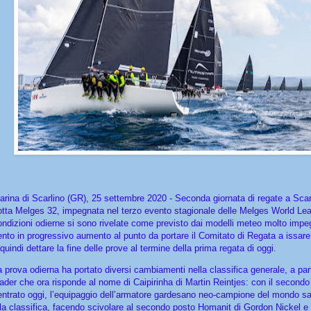
arina di Scarlino (GR), 25 settembre 2020 - Seconda giornata di regate a Scarl
lotta Melges 32, impegnata nel terzo evento stagionale delle Melges World Lea
ondizioni odierne si sono rivelate come previsto dai modelli meteo molto impe
ento in progressivo aumento al punto da portare il Comitato di Regata a issare
quindi dettare la fine delle prove al termine della prima regata di oggi.
a prova odierna ha portato diversi cambiamenti nella classifica generale, a part
eader che ora risponde al nome di Caipirinha di Martin Reintjes: con il secondo
entrato oggi, l’equipaggio dell’armatore gardesano neo-campione del mondo sal
lla classifica, facendo scivolare al secondo posto Homanit di Gordon Nickel e