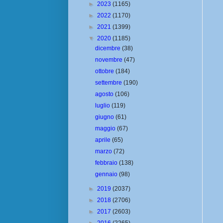
►
2023
(1165)
►
2022
(1170)
►
2021
(1399)
▼
2020
(1185)
dicembre
(38)
novembre
(47)
ottobre
(184)
settembre
(190)
agosto
(106)
luglio
(119)
giugno
(61)
maggio
(67)
aprile
(65)
marzo
(72)
febbraio
(138)
gennaio
(98)
►
2019
(2037)
►
2018
(2706)
►
2017
(2603)