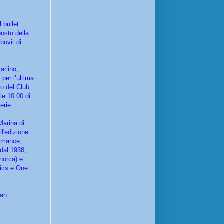
 bullet
posto della
bovit di
arlino,
 per l’ultima
to del Club
le 10.00 di
erie.
Marina di
ll'edizione
ormance,
 dal 1938,
inorca) e
tics e One
ean