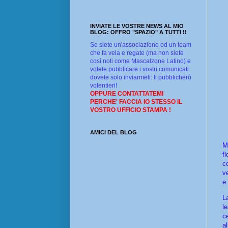
INVIATE LE VOSTRE NEWS AL MIO
BLOG: OFFRO "SPAZIO" A TUTTI !!
Se siete un'associazione od un team
che fa vela e regate (ma non siete
così noti come Mascalzone Latino) e
volete pubblicare i vostri comunicati
dovete solo inviarmeli: li pubblicherò
volentieri!
OPPURE CONTATTATEMI
PERCHE' FACCIA IO STESSO IL
VOSTRO UFFICIO STAMPA !
AMICI DEL BLOG
M
f
c
v
e 
L
l
c
a