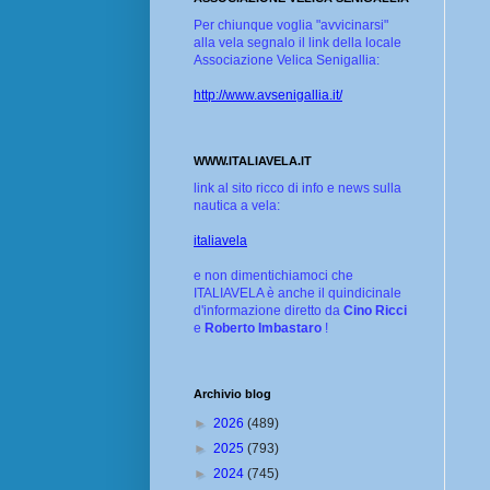
Per chiunque voglia "avvicinarsi"
alla vela segnalo il link della locale
Associazione Velica Senigallia:
http://www.avsenigallia.it/
WWW.ITALIAVELA.IT
link al sito ricco di info e news sulla
nautica a vela:
italiavela
e non dimentichiamoci che
ITALIAVELA è anche il quindicinale
d'informazione diretto da
Cino Ricci
e
Roberto Imbastaro
!
Archivio blog
►
2026
(489)
►
2025
(793)
►
2024
(745)