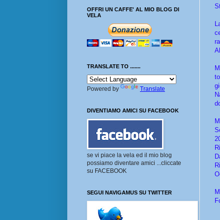
S
OFFRI UN CAFFE' AL MIO BLOG DI
VELA
L
ce
r
A
TRANSLATE TO .......
M
t
g
Powered by
Translate
N
d
DIVENTIAMO AMICI SU FACEBOOK
M
Sc
2
R
se vi piace la vela ed il mio blog
D
possiamo diventare amici ...cliccate
R
su FACEBOOK
O
M
SEGUI NAVIGAMUS SU TWITTER
F