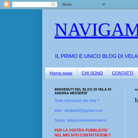
NAVIGAM
IL PRIMO E UNICO BLOG DI VEL
Home page
CHI SONO
CONTATTI
BENVENUTI NEL BLOG DI VELA DI
s
ANDREA MESSERSI'
M
Siete interessati alla vela ?
Mail : amdige02[a]gmail.com
Skype: skipperandreamessersi
PER LA VOSTRA PUBBLICITA'
NEL MIO SITO CONTATTATEMI !!