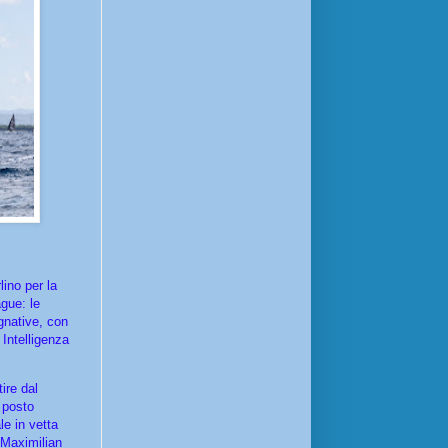
ino per la
gue: le
gnative, con
 Intelligenza
ire dal
 posto
e in vetta
 Maximilian