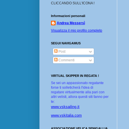
CLICCANDO SULL'ICONA !
Informazioni personali
Andrea Messersì
Visualizza il mio profilo completo
SEGUI NAVIGAMUS
Post
Commenti
VIRTUAL SKIPPER IN REGATA !
Se sei un appassionato regatante
forse ti solleticherà l'idea di
regatare virtualmente alla pari con
altri velisti, allora questi siti fanno per
te:
www.vsksailing.it
www.vskitalia.com
ASSOCIAZIONE VELICA SENIGALLIA