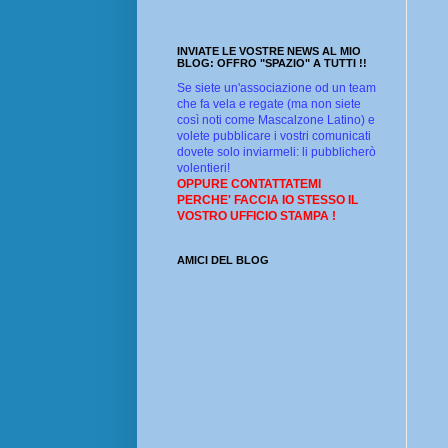
INVIATE LE VOSTRE NEWS AL MIO
BLOG: OFFRO "SPAZIO" A TUTTI !!
Se siete un'associazione od un team
che fa vela e regate (ma non siete
così noti come Mascalzone Latino) e
volete pubblicare i vostri comunicati
dovete solo inviarmeli: li pubblicherò
volentieri!
OPPURE CONTATTATEMI
PERCHE' FACCIA IO STESSO IL
VOSTRO UFFICIO STAMPA !
AMICI DEL BLOG