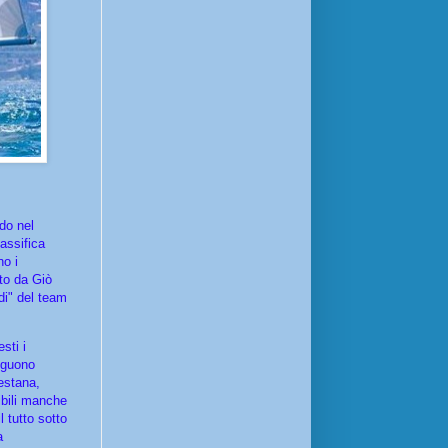
do nel
assifica
no i
ato da Giò
di" del team
sti i
eguono
restana,
ibili manche
 tutto sotto
a