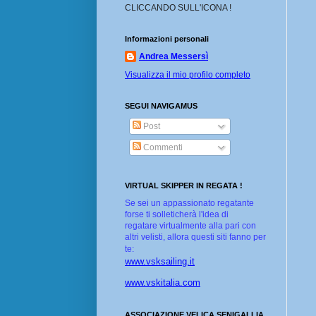
CLICCANDO SULL'ICONA !
Informazioni personali
Andrea Messersì
Visualizza il mio profilo completo
SEGUI NAVIGAMUS
Post
Commenti
VIRTUAL SKIPPER IN REGATA !
Se sei un appassionato regatante
forse ti solleticherà l'idea di
regatare virtualmente alla pari con
altri velisti, allora questi siti fanno per
te:
www.vsksailing.it
www.vskitalia.com
ASSOCIAZIONE VELICA SENIGALLIA