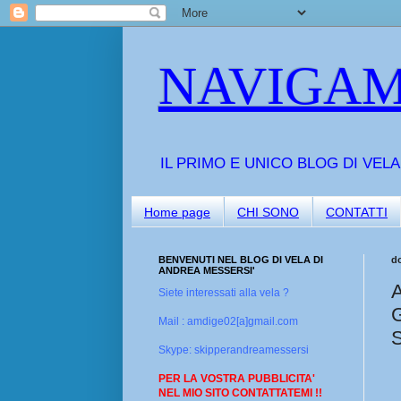
NAVIGAM
IL PRIMO E UNICO BLOG DI VEL
Home page
CHI SONO
CONTATTI
BENVENUTI NEL BLOG DI VELA DI
d
ANDREA MESSERSI'
Siete interessati alla vela ?
Mail : amdige02[a]gmail.com
Skype: skipperandreamessersi
PER LA VOSTRA PUBBLICITA'
NEL MIO SITO CONTATTATEMI !!