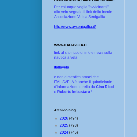
Per chiunque voglia "avvicinarsi"
alla vela segnalo il link della locale
Associazione Velica Senigallia:
http://www.avsenigallia.it/
WWW.ITALIAVELA.IT
link al sito ricco di info e news sulla
nautica a vela:
italiavela
e non dimentichiamoci che
ITALIAVELA è anche il quindicinale
d'informazione diretto da
Cino Ricci
e
Roberto Imbastaro
!
Archivio blog
►
2026
(494)
►
2025
(793)
►
2024
(745)