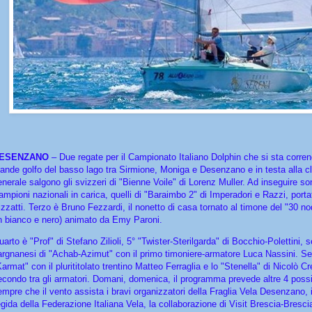
ESENZANO
– Due regate per il Campionato Italiano Dolphin che si sta corren
rande golfo del basso lago tra Sirmione, Moniga e Desenzano e in testa alla cl
enerale salgono gli svizzeri di "Bienne Voile" di Lorenz Muller. Ad inseguire so
ampioni nazionali in carica, quelli di "Baraimbo 2" di Imperadori e Razzi, port
izzatti. Terzo è Bruno Fezzardi, il nonetto di casa tornato al timone del "30 no
in bianco e nero) animato da Emy Paroni.
arto è "Prof" di Stefano Zilioli, 5° "Twister-Sterilgarda" di Bocchio-Polettini, se
argnanesi di "Achab-Azimut" con il primo timoniere-armatore Luca Nassini. S
armat" con il plurititolato trentino Matteo Ferraglia e lo "Stenella" di Nicolò C
econdo tra gli armatori. Domani, domenica, il programma prevede altre 4 poss
empre che il vento assista i bravi organizzatori della Fraglia Vela Desenzano, il
'egida della Federazione Italiana Vela, la collaborazione di Visit Brescia-Bresci