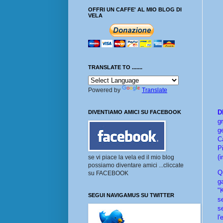
OFFRI UN CAFFE' AL MIO BLOG DI
VELA
TRANSLATE TO .......
Powered by
Translate
D
DIVENTIAMO AMICI SU FACEBOOK
g
g
C
P
(
se vi piace la vela ed il mio blog
possiamo diventare amici ...cliccate
Qu
su FACEBOOK
g
"K
SEGUI NAVIGAMUS SU TWITTER
s
s
l