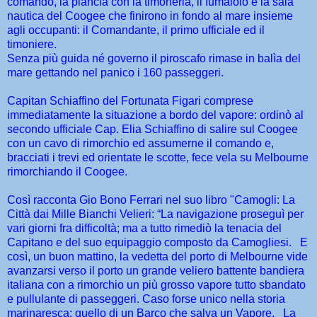
comando, la plancia con la timoneria, il fumaiolo e la sala
nautica del Coogee che finirono in fondo al mare insieme
agli occupanti: il Comandante, il primo ufficiale ed il
timoniere.
Senza più guida né governo il piroscafo rimase in balìa del
mare gettando nel panico i 160 passeggeri.
Capitan Schiaffino del Fortunata Figari comprese
immediatamente la situazione a bordo del vapore: ordinò al
secondo ufficiale Cap. Elia Schiaffino di salire sul Coogee
con un cavo di rimorchio ed assumerne il comando e,
bracciati i trevi ed orientate le scotte, fece vela su Melbourne
rimorchiando il Coogee.
Così racconta Gio Bono Ferrari nel suo libro "Camogli: La
Città dai Mille Bianchi Velieri: “La navigazione proseguì per
vari giorni fra difficoltà; ma a tutto rimediò la tenacia del
Capitano e del suo equipaggio composto da Camogliesi.
E
così, un buon mattino, la vedetta del porto di Melbourne vide
avanzarsi verso il porto un grande veliero battente bandiera
italiana con a rimorchio un più grosso vapore tutto sbandato
e pullulante di passeggeri. Caso forse unico nella storia
marinaresca: quello di un Barco che salva un Vapore.
La