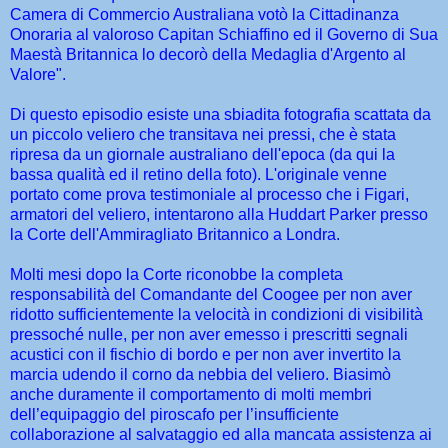
Camera di Commercio Australiana votò la Cittadinanza
Onoraria al valoroso Capitan Schiaffino ed il Governo di Sua
Maestà Britannica lo decorò della Medaglia d'Argento al
Valore".
Di questo episodio esiste una sbiadita fotografia scattata da
un piccolo veliero che transitava nei pressi, che è stata
ripresa da un giornale australiano dell'epoca (da qui la
bassa qualità ed il retino della foto). L'originale venne
portato come prova testimoniale al processo che i Figari,
armatori del veliero, intentarono alla Huddart Parker presso
la Corte dell'Ammiragliato Britannico a Londra.
Molti mesi dopo la Corte riconobbe la completa
responsabilità del Comandante del Coogee per non aver
ridotto sufficientemente la velocità in condizioni di visibilità
pressoché nulle, per non aver emesso i prescritti segnali
acustici con il fischio di bordo e per non aver invertito la
marcia udendo il corno da nebbia del veliero. Biasimò
anche duramente il comportamento di molti membri
dell’equipaggio del piroscafo per l’insufficiente
collaborazione al salvataggio ed alla mancata assistenza ai