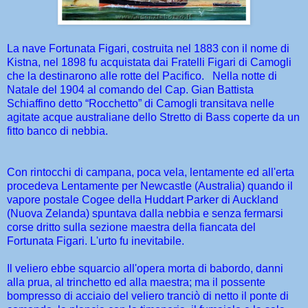
La nave Fortunata Figari, costruita nel 1883 con il nome di
Kistna, nel 1898 fu acquistata dai Fratelli Figari di Camogli
che la destinarono alle rotte del Pacifico. Nella notte di
Natale del 1904 al comando del Cap. Gian Battista
Schiaffino detto “Rocchetto” di Camogli transitava nelle
agitate acque australiane dello Stretto di Bass coperte da un
fitto banco di nebbia.
Con rintocchi di campana, poca vela, lentamente ed all'erta
procedeva Lentamente per Newcastle (Australia) quando il
vapore postale Cogee della Huddart Parker di Auckland
(Nuova Zelanda) spuntava dalla nebbia e senza fermarsi
corse dritto sulla sezione maestra della fiancata del
Fortunata Figari. L'urto fu inevitabile.
Il veliero ebbe squarcio all'opera morta di babordo, danni
alla prua, al trinchetto ed alla maestra; ma il possente
bompresso di acciaio del veliero tranciò di netto il ponte di