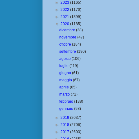
►
2023
(1165)
►
2022
(1170)
►
2021
(1399)
▼
2020
(1185)
dicembre
(38)
novembre
(47)
ottobre
(184)
settembre
(190)
agosto
(106)
luglio
(119)
giugno
(61)
maggio
(67)
aprile
(65)
marzo
(72)
febbraio
(138)
gennaio
(98)
►
2019
(2037)
►
2018
(2706)
►
2017
(2603)