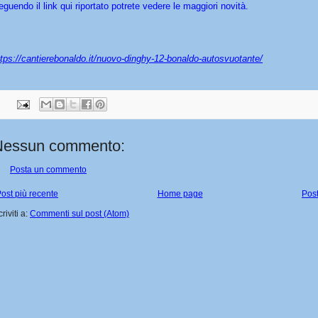
eguendo il link qui riportato potrete vedere le maggiori novità.
tps://cantierebonaldo.it/
nuovo-dinghy-12-bonaldo-
autosvuotante/
Nessun commento:
Posta un commento
ost più recente
Home page
Post
criviti a:
Commenti sul post (Atom)