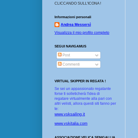
CLICCANDO SULL'ICONA !
Informazioni personali
Andrea Messersì
Visualizza il mio profilo completo
SEGUI NAVIGAMUS
Post
Commenti
VIRTUAL SKIPPER IN REGATA !
Se sei un appassionato regatante
forse ti solleticherà l'idea di
regatare virtualmente alla pari con
altri velisti, allora questi siti fanno per
te:
www.vsksailing.it
www.vskitalia.com
ASSOCIAZIONE VELICA SENIGALLIA