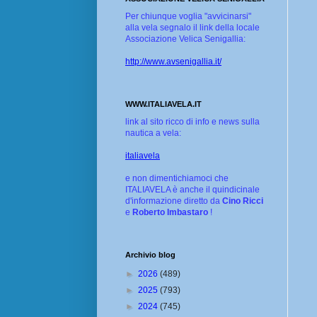
Per chiunque voglia "avvicinarsi"
alla vela segnalo il link della locale
Associazione Velica Senigallia:
http://www.avsenigallia.it/
WWW.ITALIAVELA.IT
link al sito ricco di info e news sulla
nautica a vela:
italiavela
e non dimentichiamoci che
ITALIAVELA è anche il quindicinale
d'informazione diretto da
Cino Ricci
e
Roberto Imbastaro
!
Archivio blog
►
2026
(489)
►
2025
(793)
►
2024
(745)