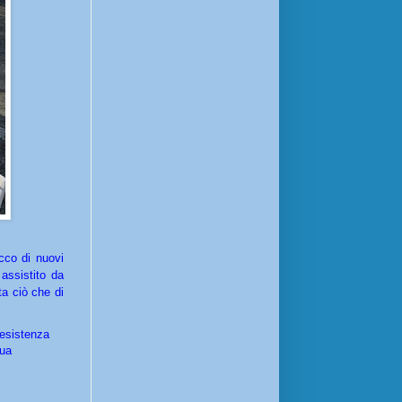
cco di nuovi
assistito da
a ciò che di
resistenza
qua