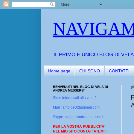
NAVIGAM
IL PRIMO E UNICO BLOG DI VEL
Home page
CHI SONO
CONTATTI
BENVENUTI NEL BLOG DI VELA DI
gi
ANDREA MESSERSI'
P
Siete interessati alla vela ?
A
Mail : amdige02[a]gmail.com
Skype: skipperandreamessersi
PER LA VOSTRA PUBBLICITA'
NEL MIO SITO CONTATTATEMI !!