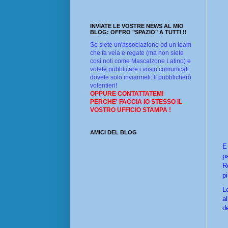
INVIATE LE VOSTRE NEWS AL MIO
BLOG: OFFRO "SPAZIO" A TUTTI !!
Se siete un'associazione od un team
che fa vela e regate (ma non siete
così noti come Mascalzone Latino) e
volete pubblicare i vostri comunicati
dovete solo inviarmeli: li pubblicherò
volentieri!
OPPURE CONTATTATEMI
PERCHE' FACCIA IO STESSO IL
VOSTRO UFFICIO STAMPA !
AMICI DEL BLOG
E
p
R
p
L
a
d