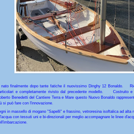
 nato finalmente dopo tante fatiche il nuovissimo Dinghy 12 Bonaldo. Ri
articolari e completamente rivisto dal precedente modello. Costruito e 
oberto Benedetti del Cantiere Terra e Mare questo Nuovo Bonaldo rappresent
iù si può fare con l'innovazione.
egni in massello di mogano "Sapelli" e frassino, vetroresina isoftalica ad alta 
ll'acqua con tessuti uni e bi-direzionali per meglio accompagnare le linee d'ac
ell'imbarcazione.