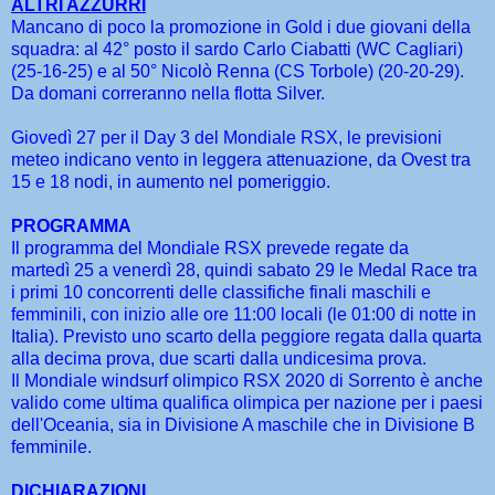
ALTRI AZZURRI
Mancano di poco la promozione in Gold i due giovani della
squadra: al 42° posto il sardo Carlo Ciabatti (WC Cagliari)
(25-16-25) e al 50° Nicolò Renna (CS Torbole) (20-20-29).
Da domani correranno nella flotta Silver.
Giovedì 27 per il Day 3 del Mondiale RSX, le previsioni
meteo indicano vento in leggera attenuazione, da Ovest tra
15 e 18 nodi, in aumento nel pomeriggio.
PROGRAMMA
Il programma del Mondiale RSX prevede regate da
martedì 25 a venerdì 28, quindi sabato 29 le Medal Race tra
i primi 10 concorrenti delle classifiche finali maschili e
femminili, con inizio alle ore 11:00 locali (le 01:00 di notte in
Italia). Previsto uno scarto della peggiore regata dalla quarta
alla decima prova, due scarti dalla undicesima prova.
Il Mondiale windsurf olimpico RSX 2020 di Sorrento è anche
valido come ultima qualifica olimpica per nazione per i paesi
dell'Oceania, sia in Divisione A maschile che in Divisione B
femminile.
DICHIARAZIONI