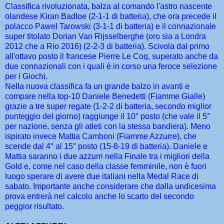
Classifica rivoluzionata, balza al comando l'astro nascente
olandese Kiran Badloe (2-1-1 di batteria), che ora precede il
polacco Pawel Tarowski (3-1-1 di batteria) e il connazionale
super titolato Dorian Van Rijsselberghe (oro sia a Londra
2012 che a Rio 2016) (2-2-3 di batteria). Scivola dal primo
all'ottavo posto il francese Pierre Le Coq, superato anche da
due connazionali con i quali è in corso una feroce selezione
per i Giochi.
Nella nuova classifica fa un grande balzo in avanti e
compare nella top-10 Daniele Benedetti (Fiamme Gialle)
grazie a tre super regate (1-2-2 di batteria, secondo miglior
punteggio del giorno) raggiunge il 10° posto (che vale il 5°
per nazione, senza gli atleti con la stessa bandiera). Meno
ispirato invece Mattia Camboni (Fiamme Azzurre), che
scende dal 4° al 15° posto (15-8-19 di batteria). Daniele e
Mattia saranno i due azzurri nella Finale tra i migliori della
Gold e, come nel caso della classe femminile, non è fuori
luogo sperare di avere due italiani nella Medal Race di
sabato. Importante anche considerare che dalla undicesima
prova entrerà nel calcolo anche lo scarto del secondo
peggior risultato.