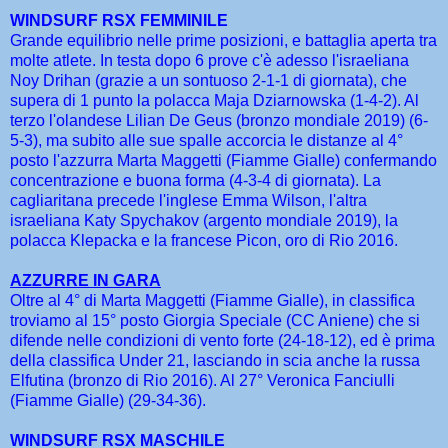
WINDSURF RSX FEMMINILE
Grande equilibrio nelle prime posizioni, e battaglia aperta tra
molte atlete. In testa dopo 6 prove c'è adesso l'israeliana
Noy Drihan (grazie a un sontuoso 2-1-1 di giornata), che
supera di 1 punto la polacca Maja Dziarnowska (1-4-2). Al
terzo l'olandese Lilian De Geus (bronzo mondiale 2019) (6-
5-3), ma subito alle sue spalle accorcia le distanze al 4°
posto l'azzurra Marta Maggetti (Fiamme Gialle) confermando
concentrazione e buona forma (4-3-4 di giornata). La
cagliaritana precede l'inglese Emma Wilson, l'altra
israeliana Katy Spychakov (argento mondiale 2019), la
polacca Klepacka e la francese Picon, oro di Rio 2016.
AZZURRE IN GARA
Oltre al 4° di Marta Maggetti (Fiamme Gialle), in classifica
troviamo al 15° posto Giorgia Speciale (CC Aniene) che si
difende nelle condizioni di vento forte (24-18-12), ed è prima
della classifica Under 21, lasciando in scia anche la russa
Elfutina (bronzo di Rio 2016). Al 27° Veronica Fanciulli
(Fiamme Gialle) (29-34-36).
WINDSURF RSX MASCHILE