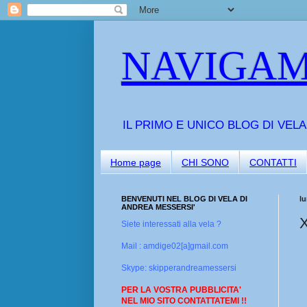
NAVIGAM
IL PRIMO E UNICO BLOG DI VEL
Home page
CHI SONO
CONTATTI
BENVENUTI NEL BLOG DI VELA DI
l
ANDREA MESSERSI'
Siete interessati alla vela ?
Mail : amdige02[a]gmail.com
Skype: skipperandreamessersi
PER LA VOSTRA PUBBLICITA'
NEL MIO SITO CONTATTATEMI !!