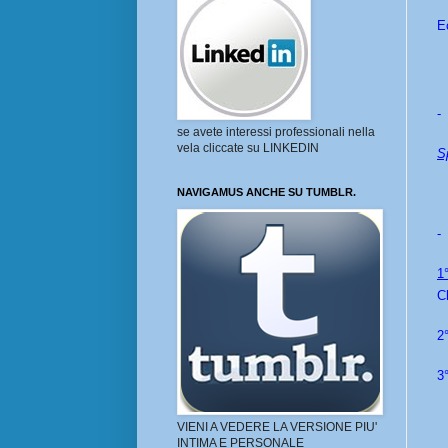
Ec
-
se avete interessi professionali nella
vela cliccate su LINKEDIN
Sp
NAVIGAMUS ANCHE SU TUMBLR.
-
1°
C
2
3
VIENI A VEDERE LA VERSIONE PIU'
INTIMA E PERSONALE