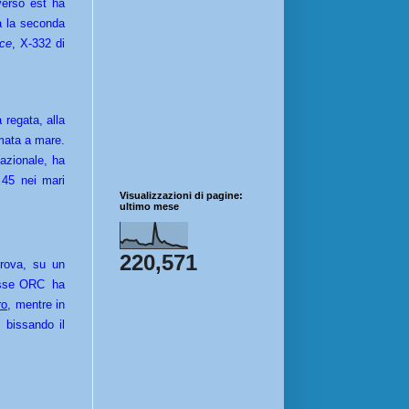
verso est ha
ia la seconda
ce
, X-332 di
 regata, alla
lmata a mare.
nazionale, ha
 45 nei mari
Visualizzazioni di pagine:
ultimo mese
220,571
rova, su un
lasse ORC ha
ro
, mentre in
 bissando il