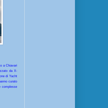
o a Chiavari
izzato da X-
ione di Yacht
 hanno curato
le complesse