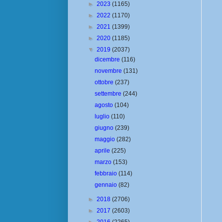
►
2023
(1165)
►
2022
(1170)
►
2021
(1399)
►
2020
(1185)
▼
2019
(2037)
dicembre
(116)
novembre
(131)
ottobre
(237)
settembre
(244)
agosto
(104)
luglio
(110)
giugno
(239)
maggio
(282)
aprile
(225)
marzo
(153)
febbraio
(114)
gennaio
(82)
►
2018
(2706)
►
2017
(2603)