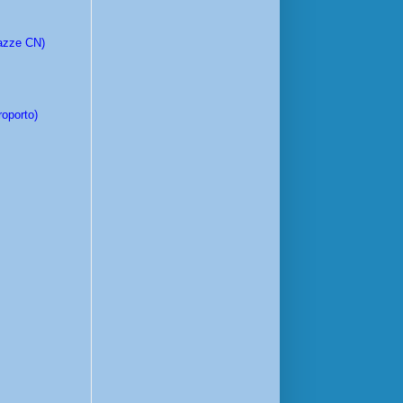
razze CN)
roporto)