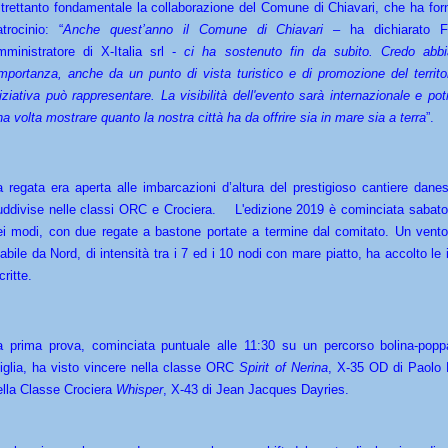
ltrettanto fondamentale la collaborazione del Comune di Chiavari, che ha forni
atrocinio: “
Anche quest’anno il Comune di Chiavari
– ha dichiarato Fa
mministratore di X-Italia srl -
ci ha sostenuto fin da subito. Credo abb
'importanza, anche da un punto di vista turistico e di promozione del territo
niziativa può rappresentare. La visibilità dell'evento sarà internazionale e p
na volta mostrare quanto la nostra città ha da offrire sia in mare sia a terra
”.
a regata era aperta alle imbarcazioni d’altura del prestigioso cantiere dane
uddivise nelle classi ORC e Crociera. L'edizione 2019 è cominciata sabato 
ei modi, con due regate a bastone portate a termine dal comitato. Un vent
tabile da Nord, di intensità tra i 7 ed i 10 nodi con mare piatto, ha accolto le
critte.
a prima prova, cominciata puntuale alle 11:30 su un percorso bolina-popp
iglia, ha visto vincere nella classe ORC
Spirit of Nerina
, X-35 OD di Paolo 
ella Classe Crociera
Whisper
, X-43 di Jean Jacques Dayries.