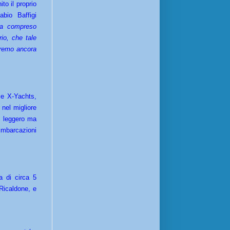
to il proprio
bio Baffigi
ia compreso
rio, che tale
otremo ancora
se X-Yachts,
nel migliore
o leggero ma
 imbarcazioni
a di circa 5
Ricaldone, e