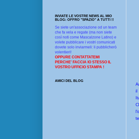
INVIATE LE VOSTRE NEWS AL MIO
BLOG: OFFRO "SPAZIO" A TUTTI !!
Se siete un'associazione od un team
che fa vela e regate (ma non siete
così noti come Mascalzone Latino) e
volete pubblicare i vostri comunicati
dovete solo inviarmeli: li pubblicherò
volentieri!
OPPURE CONTATTATEMI
PERCHE' FACCIA IO STESSO IL
VOSTRO UFFICIO STAMPA !
AMICI DEL BLOG
A
i
I
C
l
t