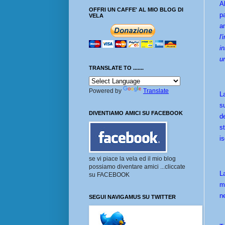
A
OFFRI UN CAFFE' AL MIO BLOG DI
p
VELA
a
l
i
u
TRANSLATE TO .......
Powered by
Translate
L
s
DIVENTIAMO AMICI SU FACEBOOK
d
s
is
se vi piace la vela ed il mio blog
possiamo diventare amici ...cliccate
L
su FACEBOOK
m
n
SEGUI NAVIGAMUS SU TWITTER