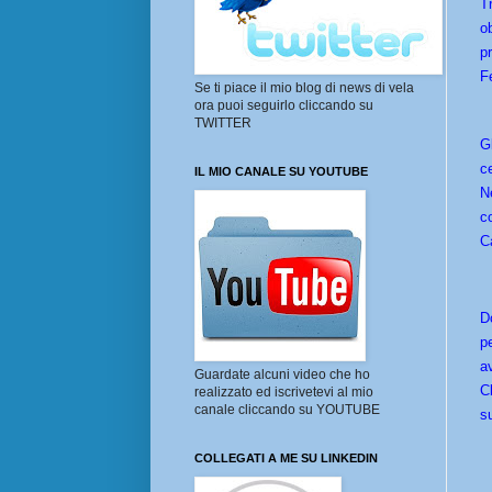
T
o
p
F
Se ti piace il mio blog di news di vela
ora puoi seguirlo cliccando su
TWITTER
G
c
IL MIO CANALE SU YOUTUBE
N
c
Ca
D
p
a
Guardate alcuni video che ho
C
realizzato ed iscrivetevi al mio
canale cliccando su YOUTUBE
s
COLLEGATI A ME SU LINKEDIN