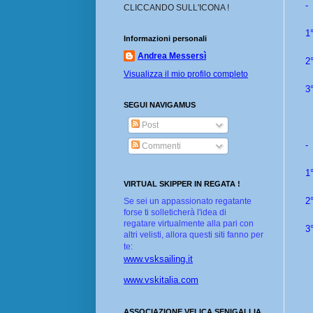
-
CLICCANDO SULL'ICONA !
1°
Informazioni personali
Andrea Messersì
2
Visualizza il mio profilo completo
3
SEGUI NAVIGAMUS
Post
-
Commenti
1
VIRTUAL SKIPPER IN REGATA !
2
Se sei un appassionato regatante
forse ti solleticherà l'idea di
regatare virtualmente alla pari con
3
altri velisti, allora questi siti fanno per
te:
www.vsksailing.it
www.vskitalia.com
ASSOCIAZIONE VELICA SENIGALLIA