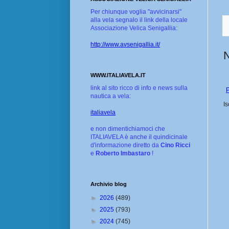
Per chiunque voglia "avvicinarsi"
alla vela segnalo il link della locale
Associazione Velica Senigallia:
http://www.avsenigallia.it/
WWW.ITALIAVELA.IT
link al sito ricco di info e news sulla
P
nautica a vela:
Is
italiavela
e non dimentichiamoci che
ITALIAVELA è anche il quindicinale
d'informazione diretto da
Cino Ricci
e
Roberto Imbastaro
!
Archivio blog
►
2026
(489)
►
2025
(793)
►
2024
(745)