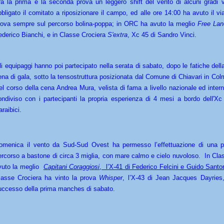
ra la prima e la seconda prova un leggero shift del vento di alcuni gradi 
bbligato il comitato a riposizionare il campo, ed alle ore 14:00 ha avuto il v
rova sempre sul percorso bolina-poppa; in ORC ha avuto la meglio
Free Lan
ederico Bianchi, e in Classe Crociera
S'extra
, Xc 45 di Sandro Vinci.
li equipaggi hanno poi partecipato nella serata di sabato, dopo le fatiche della
ena di gala, sotto la tensostruttura posizionata dal Comune di Chiavari in Co
el corso della cena Andrea Mura, velista di fama a livello nazionale ed inter
ondiviso con i partecipanti la propria esperienza di 4 mesi a bordo dell'Xc
raibici.
omenica il vento da Sud-Sud Ovest ha permesso l’effettuazione di una p
ercorso a bastone di circa 3 miglia, con mare calmo e cielo nuvoloso. In C
vuto la meglio
Capitani Coraggiosi
, l’X-41 di Federico Felcini e Guido Santo
lasse Crociera ha vinto la prova
Whisper
, l’X-43 di Jean Jacques Dayries,
uccesso della prima manches di sabato.