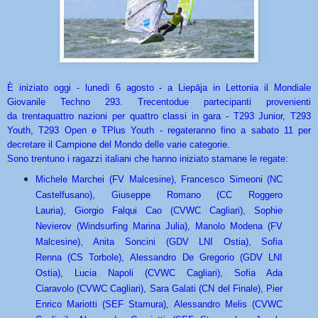
È iniziato oggi - lunedì 6 agosto - a Liepāja in Lettonia il
Mondiale
Giovanile Techno 293. Trecentodue partecipanti provenienti
da trentaquattro nazioni per quattro classi in gara - T293 Junior, T293
Youth, T293 Open e TPlus Youth - regateranno fino a sabato 11 per
decretare il Campione del Mondo delle varie categorie.
Sono trentuno i ragazzi italiani che hanno iniziato stamane le regate:
Michele Marchei (FV Malcesine), Francesco Simeoni (NC
Castelfusano), Giuseppe Romano (CC Roggero
Lauria), Giorgio Falqui Cao (CVWC Cagliari), Sophie
Nevierov (Windsurfing Marina Julia), Manolo Modena (FV
Malcesine), Anita Soncini (GDV LNI Ostia), Sofia
Renna (CS Torbole), Alessandro De Gregorio (GDV LNI
Ostia), Lucia Napoli (CVWC Cagliari), Sofia Ada
Ciaravolo (CVWC Cagliari), Sara Galati (CN del Finale), Pier
Enrico Mariotti (SEF Stamura), Alessandro Melis (CVWC