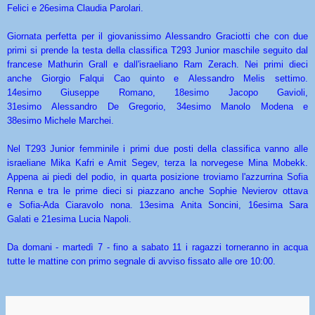
Felici e 26esima Claudia Parolari.
Giornata perfetta per il giovanissimo Alessandro Graciotti che con due
primi si prende la testa della classifica T293 Junior maschile seguito dal
francese Mathurin Grall e dall'israeliano Ram Zerach. Nei primi dieci
anche Giorgio Falqui Cao quinto e Alessandro Melis settimo.
14esimo Giuseppe Romano, 18esimo Jacopo Gavioli,
31esimo Alessandro De Gregorio, 34esimo Manolo Modena e
38esimo Michele Marchei.
Nel T293 Junior femminile i primi due posti della classifica vanno alle
israeliane Mika Kafri e Amit Segev, terza la norvegese Mina Mobekk.
Appena ai piedi del podio, in quarta posizione troviamo l'azzurrina Sofia
Renna e tra le prime dieci si piazzano anche Sophie Nevierov ottava
e Sofia-Ada Ciaravolo nona. 13esima Anita Soncini, 16esima Sara
Galati e 21esima Lucia Napoli.
Da domani - martedì 7 - fino a sabato 11 i ragazzi torneranno in acqua
tutte le mattine con primo segnale di avviso fissato alle ore 10:00.