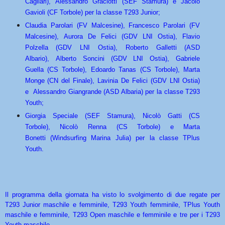
Cagliari), Alessandro Graciotti (SEF Stamura) e Jacolo
Gavioli (CF Torbole) per la classe T293 Junior;
Claudia Parolari (FV Malcesine), Francesco Parolari (FV
Malcesine), Aurora De Felici (GDV LNI Ostia), Flavio
Polzella (GDV LNI Ostia), Roberto Galletti (ASD
Albario), Alberto Soncini (GDV LNI Ostia), Gabriele
Guella (CS Torbole), Edoardo Tanas (CS Torbole), Marta
Monge (CN del Finale), Lavinia De Felici (GDV LNI Ostia)
e Alessandro Giangrande (ASD Albaria) per la classe T293
Youth;
Giorgia Speciale (SEF Stamura), Nicolò Gatti (CS
Torbole), Nicolò Renna (CS Torbole) e Marta
Bonetti (Windsurfing Marina Julia) per la classe TPlus
Youth.
Il programma della giornata ha visto lo svolgimento di due regate per
T293 Junior maschile e femminile, T293 Youth femminile, TPlus Youth
maschile e femminile, T293 Open maschile e femminile e tre per i T293
Youth maschile.