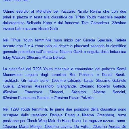
Ottimo esordio al Mondiale per l'azzurro Nicolò Renna che con due
primi si piazza in testa alla classifica del TPlus Youth maschile seguito
dall'argentino Belisario Kopp e dal francese Tom Garandeau. 22esimo
invece l'altro azzurro Nicolò Gatti.
Nel TPlus Youth femminile buon inizio per Giorgia Speciale, l'atleta
azzurra con 2 e 4 come parziali riesce a piazzarsi seconda in
classifica
generale preceduta dall'israeliana Naama Gazit e seguita dalla britannica
Islay Watson. 29esima Marta Bonetti.
La classifica del T293 Youth maschile è comandata dal polacco Kamil
Manowiecki seguito dagli israeliani Ben Pinhassi e Daniel Basik-
Tashtash. Gli italiani sono: 19esimo Edoardo Tanas, 25esimo Gabriele
Guella, 27esimo Alessandro Giangrande, 28esimo Roberto Galletti,
45esimo Francesco Simeoni, 54esimo Alberto Soncini,
62esimo Francesco Parolari e 71esimo Flavio Polzella.
Nei T293 Youth femminili, le prime due posizioni della classifica sono
occupate dalle israeliane Daniela Peleg e Naama Greenberg, terza
posizione per Cheuk-Wing Mak da Hong Kong. Le ragazze azzurre sono:
12esima Marta Monge, 19esima Lavinia De Felici, 20esima Aurora De