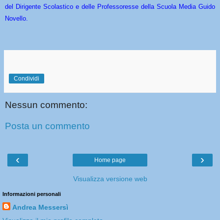
del Dirigente Scolastico e delle Professoresse della Scuola Media Guido
Novello.
Condividi
Nessun commento:
Posta un commento
‹
›
Home page
Visualizza versione web
Informazioni personali
Andrea Messersì