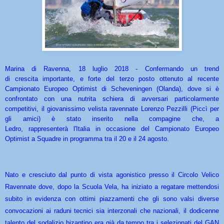
Marina di Ravenna, 18 luglio 2018 - Confermando un trend
di crescita importante, e forte del terzo posto ottenuto al recente
Campionato Europeo Optimist di Scheveningen (Olanda), dove si è
confrontato con una nutrita schiera di avversari particolarmente
competitivi, il giovanissimo velista ravennate Lorenzo Pezzilli (Piccì per
gli amici) è stato inserito nella compagine che, a
Ledro, rappresenterà l'Italia in occasione del Campionato Europeo
Optimist a Squadre in programma tra il 20 e il 24 agosto.
Nato e cresciuto dal punto di vista agonistico presso il Circolo Velico
Ravennate dove, dopo la Scuola Vela, ha iniziato a regatare mettendosi
subito in evidenza con ottimi piazzamenti che gli sono valsi diverse
convocazioni ai raduni tecnici sia interzonali che nazionali, il dodicenne
talento del sodalizio bizantino era già da tempo tra i selezionati del GAN