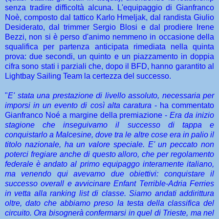
senza tradire difficoltà alcuna. L'equipaggio di Gianfranco
Noè, composto dal tattico Karlo Hmeljak, dal randista Giulio
Desiderato, dal trimmer Sergio Blosi e dal prodiere Irene
Bezzi, non si è perso d'animo nemmeno in occasione della
squalifica per partenza anticipata rimediata nella quinta
prova: due secondi, un quinto e un piazzamento in doppia
cifra sono stati i parziali che, dopo il BFD, hanno garantito al
Lightbay Sailing Team la certezza del successo.
"
E' stata una prestazione di livello assoluto, necessaria per
imporsi in un evento di così alta caratura
- ha commentato
Gianfranco Noé a margine della premiazione -
Era da inizio
stagione che inseguivamo il successo di tappa e
conquistarlo a Malcesine, dove tra le altre cose era in palio il
titolo nazionale, ha un valore speciale. E' un peccato non
poterci fregiare anche di questo alloro, che per regolamento
federale è andato al primo equipaggo interamente italiano,
ma venendo qui avevamo due obiettivi: conquistare il
successo overall e avvicinare Enfant Terrible-Adria Ferries
in vetta alla ranking list di classe. Siamo andati addirittura
oltre, dato che abbiamo preso la testa della classifica del
circuito. Ora bisognerà confermarsi in quel di Trieste, ma nel