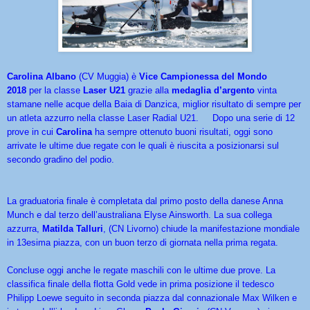
Carolina Albano
(CV Muggia) è
Vice Campionessa del Mondo
2018
per la classe
Laser U21
grazie alla
medaglia d’argento
vinta
stamane nelle acque della Baia di Danzica, miglior risultato di sempre per
un atleta azzurro nella classe Laser Radial U21. Dopo una serie di 12
prove in cui
Carolina
ha sempre ottenuto buoni risultati, oggi sono
arrivate le ultime due regate con le quali è riuscita a posizionarsi sul
secondo gradino del podio.
La graduatoria finale è completata dal primo posto della danese Anna
Munch e dal terzo dell’australiana Elyse Ainsworth. La sua collega
azzurra,
Matilda Talluri
, (CN Livorno) chiude la manifestazione mondiale
in 13esima piazza, con un buon terzo di giornata nella prima regata.
Concluse oggi anche le regate maschili con le ultime due prove. La
classifica finale della flotta Gold vede in prima posizione il tedesco
Philipp Loewe seguito in seconda piazza dal connazionale Max Wilken e