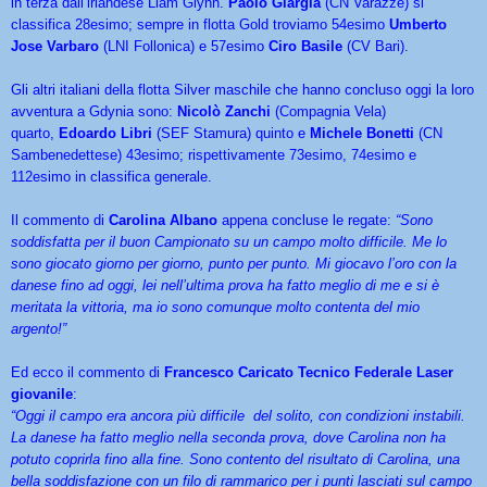
in terza dall’irlandese Liam Glynn.
Paolo Giargia
(CN Varazze) si
classifica 28esimo; sempre in flotta Gold troviamo 54esimo
Umberto
Jose Varbaro
(LNI Follonica) e 57esimo
Ciro Basile
(CV Bari).
Gli altri italiani della flotta Silver maschile che hanno concluso oggi la loro
avventura a Gdynia sono:
Nicolò Zanchi
(Compagnia Vela)
quarto,
Edoardo Libri
(SEF Stamura) quinto e
Michele Bonetti
(CN
Sambenedettese) 43esimo; rispettivamente 73esimo, 74esimo e
112esimo in classifica generale.
Il commento di
Carolina Albano
appena concluse le regate:
“Sono
soddisfatta per il buon Campionato su un campo molto difficile. Me lo
sono giocato giorno per giorno, punto per punto. Mi giocavo l’oro con la
danese fino ad oggi, lei nell’ultima prova ha fatto meglio di me e si è
meritata la vittoria, ma io sono comunque molto contenta del mio
argento!”
Ed ecco il commento di
Francesco Caricato Tecnico Federale Laser
giovanile
:
“Oggi il campo era ancora più difficile del solito, con condizioni instabili.
La danese ha fatto meglio nella seconda prova, dove Carolina non ha
potuto coprirla fino alla fine. Sono contento del risultato di Carolina, una
bella soddisfazione con un filo di rammarico per i punti lasciati sul campo