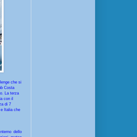
llenge che si
ub Costa
o. La terza
a con il
za di 7
 e Italia che
nterno dello