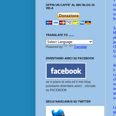
Y
c
OFFRI UN CAFFE' AL MIO BLOG DI
VELA
n
s
fi
S
M
TRANSLATE TO .......
p
p
C
Powered by
Translate
G
c
DIVENTIAMO AMICI SU FACEBOOK
A
i
c
c
se vi piace la vela ed il mio blog
o
possiamo diventare amici ...cliccate
t
su FACEBOOK
a
s
SEGUI NAVIGAMUS SU TWITTER
L
g