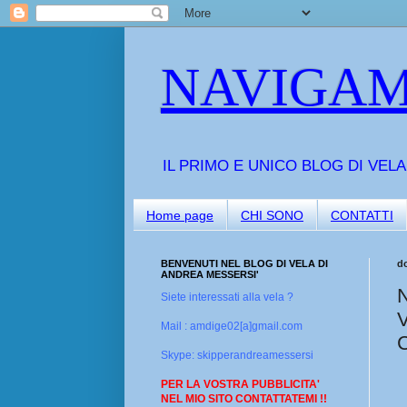
NAVIGAM
IL PRIMO E UNICO BLOG DI VEL
Home page
CHI SONO
CONTATTI
BENVENUTI NEL BLOG DI VELA DI
d
ANDREA MESSERSI'
Siete interessati alla vela ?
Mail : amdige02[a]gmail.com
Skype: skipperandreamessersi
PER LA VOSTRA PUBBLICITA'
NEL MIO SITO CONTATTATEMI !!