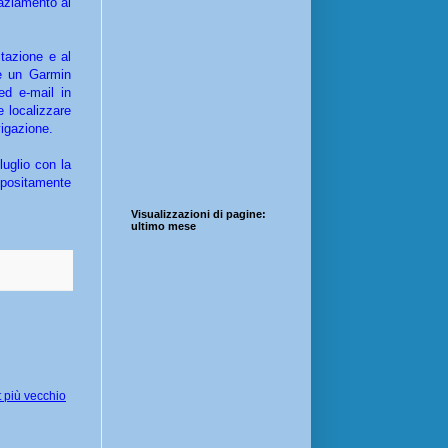
raziamento ai
tazione e al
re un Garmin
ed e-mail in
e localizzare
vigazione.
uglio con la
positamente
Visualizzazioni di pagine:
ultimo mese
 più vecchio