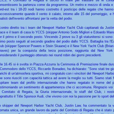
CCS, il Comitato di Regata è uscito in mare per valutare se le condi
onsentissero la partenza come da programma. Un metro e mezzo di onda e
ord-est tra i 18-20 nodi hanno costretto il posticipo delle regate che hanno
uccessivamente quando il vento è calato, intorno alle 15 del pomeriggio, e h
nalisti dell'evento affrontarsi per la vetta del podio.
contro diretto tra i team del Newport Harbor Yacht Club capitanati da Just
ace e il team di casa lo YCCS (skipper Antonio Sodo Migliori e Edoardo Manci
er il primo e il secondo posto. Vincendo 2 prove su 3 gli statunitensi si sono a
rimo posto seguiti al secondo gradino del podio dallo YCCS. Battaglia tra l'
lub (skipper Spencer Powers e Stein Skaane) e il New York Yacht Club (Brian 
raves) per la conquista della terza posizione, raggiunta dal New York
onsiderando il punteggio ottenuto nei round robin dei giorni precedenti.
lle 16.45 si è svolta in Piazza Azzurra la Cerimonia di Premiazione finale dur
l Commodoro dello YCCS, Riccardo Bonadeo, ha dichiarato: "Sono stati tre gio
arichi di un'atmosfera sportiva, mi congratulo con i vincitori del Newport Harb
he sono riusciti con capacità tattica ad avere la meglio su tutti. Siamo stati fe
spitare team dal profilo internazionale che hanno regatato in nome del p
estimoniando un sentimento di appartenenza che ci accomuna. Ringrazio voi t
l Comitato di Regata, la Giuria internazionale, lo staff del Club, i nost
oprattutto il Title Sponsor Audi, che vivono con noi la passione per lo sport del
o skipper del Newport Harbor Yacht Club, Justin Law, ha commentato la vi
iornata unica, un grande lavoro da parte del Comitato di Regata che è stato 