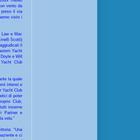
zioni meteo
 un vento da
 preso il via
anno visto i
in Law e Mac
nelli Scotti)
ggiudicati il
Eastern Yacht
Doyle e Will
 Yacht Club
ante la quale
rni intensi e
or Yacht Club
lici di poter
roprio Club,
utti insieme
ri Partner e
la vela."
ttoria: "Una
paziente e ci