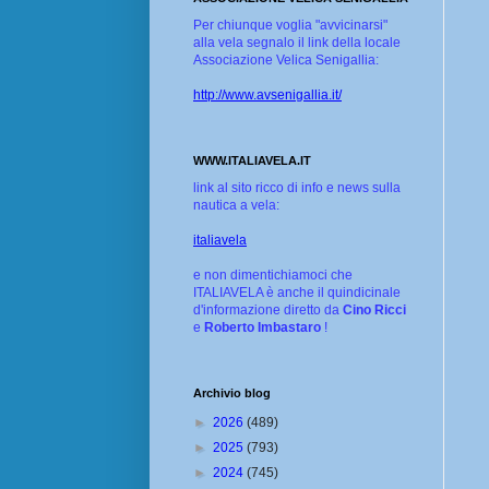
Per chiunque voglia "avvicinarsi"
alla vela segnalo il link della locale
Associazione Velica Senigallia:
http://www.avsenigallia.it/
WWW.ITALIAVELA.IT
link al sito ricco di info e news sulla
nautica a vela:
italiavela
e non dimentichiamoci che
ITALIAVELA è anche il quindicinale
d'informazione diretto da
Cino Ricci
e
Roberto Imbastaro
!
Archivio blog
►
2026
(489)
►
2025
(793)
►
2024
(745)