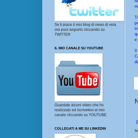
h
m
T
p
Se ti piace il mio blog di news di vela
i
ora puoi seguirlo cliccando su
q
TWITTER
e
IL MIO CANALE SU YOUTUBE
I
C
d
Guardate alcuni video che ho
realizzato ed iscrivetevi al mio
canale cliccando su YOUTUBE
P
COLLEGATI A ME SU LINKEDIN
Is