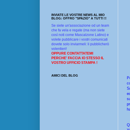
INVIATE LE VOSTRE NEWS AL MIO
BLOG: OFFRO "SPAZIO" A TUTTI !!
Se siete un'associazione od un team
che fa vela e regate (ma non siete
così noti come Mascalzone Latino) e
volete pubblicare i vostri comunicati
dovete solo inviarmeli: li pubblicherò
volentieri!
OPPURE CONTATTATEMI
PERCHE' FACCIA IO STESSO IL
VOSTRO UFFICIO STAMPA !
AMICI DEL BLOG
P
c
S
e
s
pr
h
Q