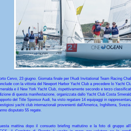
orto Cervo, 23 giugno. Giornata finale per l'Audi Invitational Team Racing Cha
onclude con la vittoria del Newport Harbor Yacht Club a precedere lo Yacht Cl
meralda e il New York Yacht Club, rispettivamente secondo e terzo classificat
dizione di questa manifestazione, organizzata dallo Yacht Club Costa Smerald
upporto del Title Sponsor Audi, ha visto regatare 14 equipaggi in rappresentan
estigiosi yacht club internazionali provenienti dall'America, Inghilterra, Svezia
anno disputato 55 regate.
uesta mattina dopo il consueto briefing mattutino e la foto di gruppo all'i