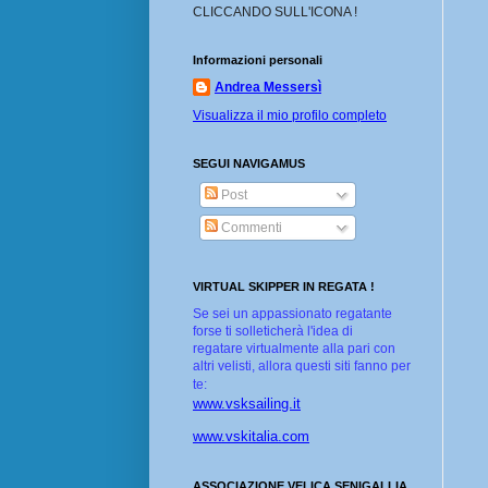
CLICCANDO SULL'ICONA !
Informazioni personali
Andrea Messersì
Visualizza il mio profilo completo
SEGUI NAVIGAMUS
Post
Commenti
VIRTUAL SKIPPER IN REGATA !
Se sei un appassionato regatante
forse ti solleticherà l'idea di
regatare virtualmente alla pari con
altri velisti, allora questi siti fanno per
te:
www.vsksailing.it
www.vskitalia.com
ASSOCIAZIONE VELICA SENIGALLIA