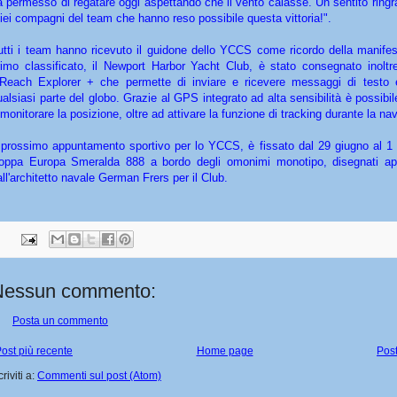
a permesso di regatare oggi aspettando che il vento calasse. Un sentito ring
iei compagni del team che hanno reso possibile questa vittoria!".
utti i team hanno ricevuto il guidone dello YCCS come ricordo della manifes
rimo classificato, il Newport Harbor Yacht Club, è stato consegnato inolt
nReach Explorer + che permette di inviare e ricevere messaggi di testo 
ualsiasi parte del globo. Grazie al GPS integrato ad alta sensibilità è possibil
 monitorare la posizione, oltre ad attivare la funzione di tracking durante la na
l prossimo appuntamento sportivo per lo YCCS, è fissato dal 29 giugno al 1 l
oppa Europa Smeralda 888 a bordo degli omonimi monotipo, disegnati ap
all'architetto navale German Frers per il Club.
Nessun commento:
Posta un commento
ost più recente
Home page
Post
criviti a:
Commenti sul post (Atom)