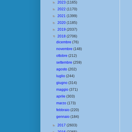
►
2023
(1165)
►
2022
(1170)
►
2021
(1399)
►
2020
(1185)
►
2019
(2037)
▼
2018
(2706)
dicembre
(76)
novembre
(148)
ottobre
(212)
settembre
(259)
agosto
(202)
luglio
(244)
giugno
(314)
maggio
(371)
aprile
(303)
marzo
(173)
febbraio
(220)
gennaio
(184)
►
2017
(2603)