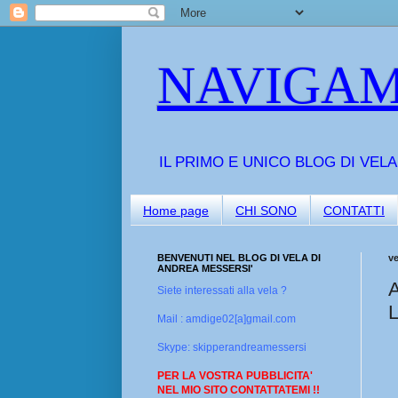
NAVIGAM
IL PRIMO E UNICO BLOG DI VEL
Home page
CHI SONO
CONTATTI
BENVENUTI NEL BLOG DI VELA DI
v
ANDREA MESSERSI'
A
Siete interessati alla vela ?
Mail : amdige02[a]gmail.com
Skype: skipperandreamessersi
PER LA VOSTRA PUBBLICITA'
NEL MIO SITO CONTATTATEMI !!