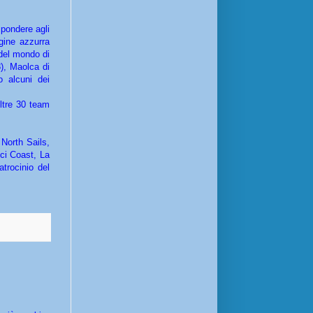
spondere agli
agine azzurra
 del mondo di
8), Maolca di
o alcuni dei
oltre 30 team
North Sails,
ici Coast, La
trocinio del