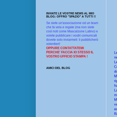
INVIATE LE VOSTRE NEWS AL MIO
BLOG: OFFRO "SPAZIO" A TUTTI !!
Se siete un'associazione od un team
che fa vela e regate (ma non siete
così noti come Mascalzone Latino) e
volete pubblicare i vostri comunicati
dovete solo inviarmeli: li pubblicherò
volentieri!
OPPURE CONTATTATEMI
PERCHE' FACCIA IO STESSO IL
L
VOSTRO UFFICIO STAMPA !
n
L
C
AMICI DEL BLOG
d
M
r
h
L
m
M
v
e
R