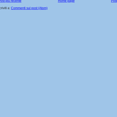
ost più recente
Home page
Post
criviti a:
Commenti sul post (Atom)