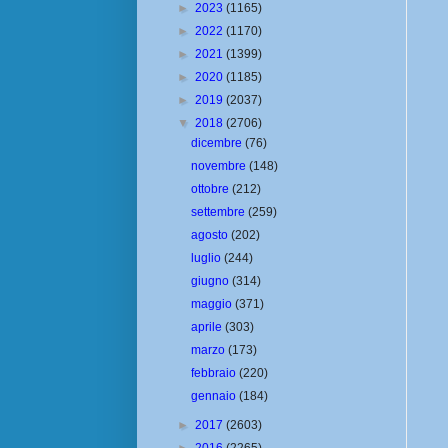
►
2023
(1165)
►
2022
(1170)
►
2021
(1399)
►
2020
(1185)
►
2019
(2037)
▼
2018
(2706)
dicembre
(76)
novembre
(148)
ottobre
(212)
settembre
(259)
agosto
(202)
luglio
(244)
giugno
(314)
maggio
(371)
aprile
(303)
marzo
(173)
febbraio
(220)
gennaio
(184)
►
2017
(2603)