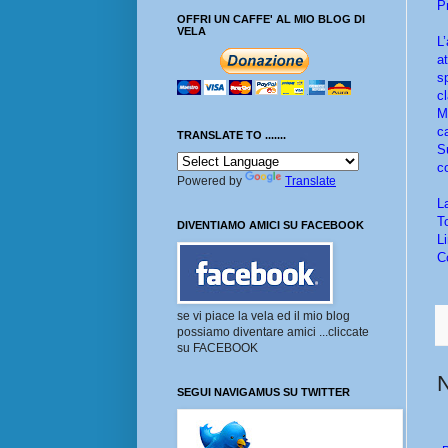
P
OFFRI UN CAFFE' AL MIO BLOG DI
VELA
L
a
s
c
M
c
TRANSLATE TO .......
S
c
Powered by
Translate
L
T
DIVENTIAMO AMICI SU FACEBOOK
L
C
se vi piace la vela ed il mio blog
possiamo diventare amici ...cliccate
su FACEBOOK
SEGUI NAVIGAMUS SU TWITTER