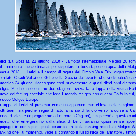
erici (La Spezia), 21 giugno 2018 - La flotta internazionale Melges 20 torn
ell’imminente fine settimana, per disputare la terza tappa europea della Mel
eague 2018. Lerici e il campo di regata del Circolo Vela Erix, organizzator
omitato Circoli Velici del Golfo della Spezia dell’evento che si disputerà da
omenica 24 giugno, riaccolgono così nuovamente a quasi dieci anni distanz
elges 20 che, nelle ultime due stagioni, aveva fatto tappa nella vicina Por
iprova del feeling speciale che lega il mondo Melges con questo Golfo in cui
a sede Melges Europe.
a tappa di Lerici si presenta come un appuntamento chiave nella stagione 
olti team, sia perché segna di fatto la rampa di lancio verso la corsa al Ca
ondo di classe (in programma ad ottobre a Cagliari), sia perché a questo punt
erdetti che emergeranno dalla sfida di Lerici saranno quasi senza appel
quipaggi in corsa per i punti pesantissimi della ranking mondiale Melges W
anking che, al momento, vede al comando il russo Nika dell’armatore / timoni