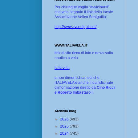
Per chiunque voglia "avvicinarsi"
alla vela segnalo il link della locale
Associazione Velica Senigallia:
http://www.avsenigallia.it/
WWW.ITALIAVELA.IT
link al sito ricco di info e news sulla
nautica a vela:
italiavela
e non dimentichiamoci che
ITALIAVELA è anche il quindicinale
d'informazione diretto da
Cino Ricci
e
Roberto Imbastaro
!
Archivio blog
►
2026
(493)
►
2025
(793)
►
2024
(745)