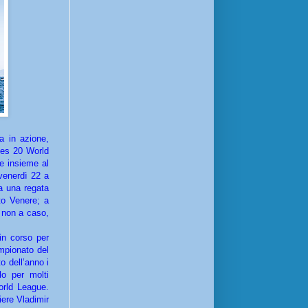
a in azione,
ges 20 World
e insieme al
 venerdì 22 a
a una regata
to Venere; a
, non a caso,
in corso per
mpionato del
o dell’anno i
lo per molti
orld League.
ere Vladimir