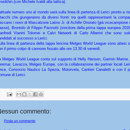
rosikhin (con Michele Ivaldi alla tattica).
’attuale numero uno al mondo sarà sulla linea di partenza di Lerici pronto a ri
ttacchi che giungeranno da diversi fronti: tra quelli rappresentanti la comp
piccano i nomi di Mascalzone Latino Jr. di Achille Onorato (già vicecampione
lasse), Brontolo di Filippo Pacinotti (vincitore della prima tappa europea 201
anfredi Vianini Tolomei e Calvi Network di Carlo Alberini che sono sol
andidati al successo a Lerici.
ulla linea di partenza della tappa lericina Melges World League sono attesi 
on il primo colpo di cannone fissato alle ore 13.30 di venerdì.
a Melges World League conta sul supporto di Helly Hansen, Garmin Marine, 
oremar, Lavazza, Melges Europe, con la collaborazione dei partner locali Ler
ince, Consorzio Nautico La Spezia, Motorvela, Cantieri Canaletti e con il pa
omune di Lerici.
Nessun commento:
Posta un commento