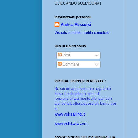
CLICCANDO SULL'ICONA !
Informazioni personali
Andrea Messersì
Visualizza il mio profilo completo
SEGUI NAVIGAMUS
Post
Commenti
VIRTUAL SKIPPER IN REGATA !
Se sei un appassionato regatante
forse ti solleticherà l'idea di
regatare virtualmente alla pari con
altri velisti, allora questi siti fanno per
te:
www.vsksailing.it
www.vskitalia.com
ASSOCIAZIONE VELICA SENIGALLIA