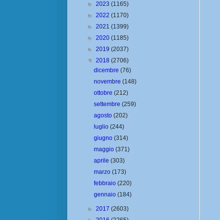
►
2023
(1165)
►
2022
(1170)
►
2021
(1399)
►
2020
(1185)
►
2019
(2037)
▼
2018
(2706)
dicembre
(76)
novembre
(148)
ottobre
(212)
settembre
(259)
agosto
(202)
luglio
(244)
giugno
(314)
maggio
(371)
aprile
(303)
marzo
(173)
febbraio
(220)
gennaio
(184)
►
2017
(2603)