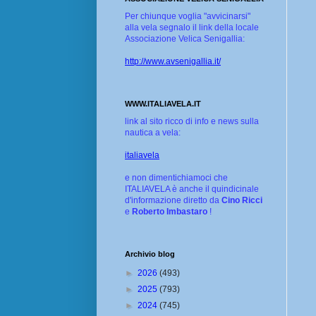
Per chiunque voglia "avvicinarsi"
alla vela segnalo il link della locale
Associazione Velica Senigallia:
http://www.avsenigallia.it/
WWW.ITALIAVELA.IT
link al sito ricco di info e news sulla
nautica a vela:
italiavela
e non dimentichiamoci che
ITALIAVELA è anche il quindicinale
d'informazione diretto da
Cino Ricci
e
Roberto Imbastaro
!
Archivio blog
►
2026
(493)
►
2025
(793)
►
2024
(745)