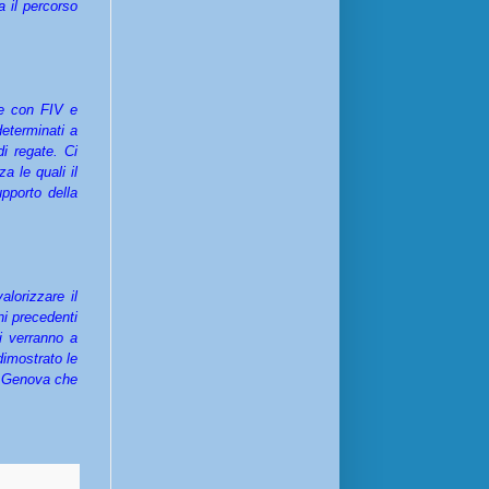
a il percorso
 e con FIV e
eterminati a
di regate. Ci
za le quali il
pporto della
lorizzare il
ni precedenti
ti verranno a
dimostrato le
di Genova che