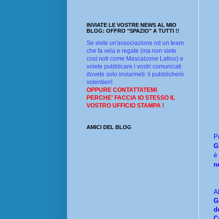
INVIATE LE VOSTRE NEWS AL MIO
BLOG: OFFRO "SPAZIO" A TUTTI !!
Se siete un'associazione od un team
che fa vela e regate (ma non siete
così noti come Mascalzone Latino) e
volete pubblicare i vostri comunicati
dovete solo inviarmeli: li pubblicherò
volentieri!
OPPURE CONTATTATEMI
PERCHE' FACCIA IO STESSO IL
VOSTRO UFFICIO STAMPA !
AMICI DEL BLOG
P
G
è
n
A
G
d
C