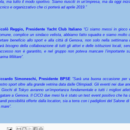
ela, ma tutto il modo sportivo. Siamo riusciti in un’impresa, ma da oggi inizi
ecnico e organizzativo che ci porterà ad aprile 2019.”
icolò Reggio, Presidente Yacht Club Italiano
“Ci siamo messi in gioco
omune, complice un sindaco velista, abbiamo fatto squadra e siamo molto d
ortare beneficio allo sport e alla città di Genova, non solo nella settimana 
rà bisogno della collaborazione di tutti gli attori e delle istituzioni locali, sen
uccesso non è garantito, e nel gruppo non poteva mancare l’importante su
rina Militare”.
iccardo Simoneschi, Presidente BPSE
“Sarà una buona occasione per va
ostro sport oltre alla grande vetrina data dalle Olimpiadi. Gli eventi nei due an
i Giochi di Tokyo avranno un’importanza fondamentale e tutti i migliori atle
egatare a Genova. Il CICO due mesi fa è stato un test event positivo che ha 
randi possibilità offerte dalla location, sia a terra con i padiglioni del Salone 
n mare”.