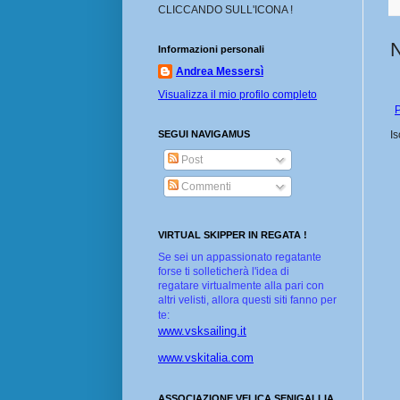
CLICCANDO SULL'ICONA !
Informazioni personali
Andrea Messersì
Visualizza il mio profilo completo
P
SEGUI NAVIGAMUS
Is
Post
Commenti
VIRTUAL SKIPPER IN REGATA !
Se sei un appassionato regatante
forse ti solleticherà l'idea di
regatare virtualmente alla pari con
altri velisti, allora questi siti fanno per
te:
www.vsksailing.it
www.vskitalia.com
ASSOCIAZIONE VELICA SENIGALLIA