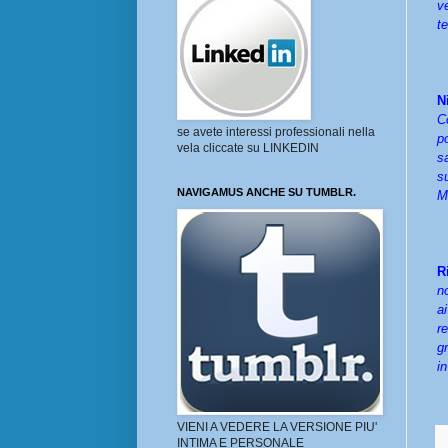
v
t
N
C
se avete interessi professionali nella
p
vela cliccate su LINKEDIN
sa
s
NAVIGAMUS ANCHE SU TUMBLR.
Ma
R
n
a
r
g
i
VIENI A VEDERE LA VERSIONE PIU'
INTIMA E PERSONALE