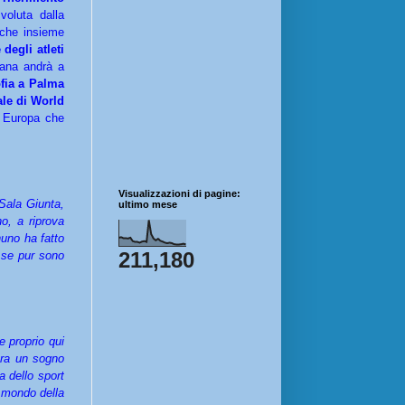
voluta dalla
 che insieme
degli atleti
iana andrà a
ofia a Palma
nale di World
n Europa che
Visualizzazioni di pagine:
 Sala Giunta,
ultimo mese
no, a riprova
nuno ha fatto
211,180
 se pur sono
e proprio qui
era un sogno
a dello sport
l mondo della