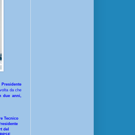
l
Presidente
 volta da che
n due anni,
re Tecnico
residente
t del
e BPSE
.