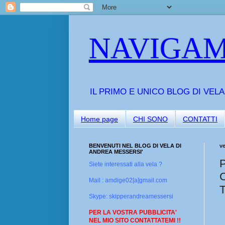
NAVIGAM
IL PRIMO E UNICO BLOG DI VEL
Home page
CHI SONO
CONTATTI
BENVENUTI NEL BLOG DI VELA DI
v
ANDREA MESSERSI'
Siete interessati alla vela ?
Mail : amdige02[a]gmail.com
Skype: skipperandreamessersi
PER LA VOSTRA PUBBLICITA'
NEL MIO SITO CONTATTATEMI !!