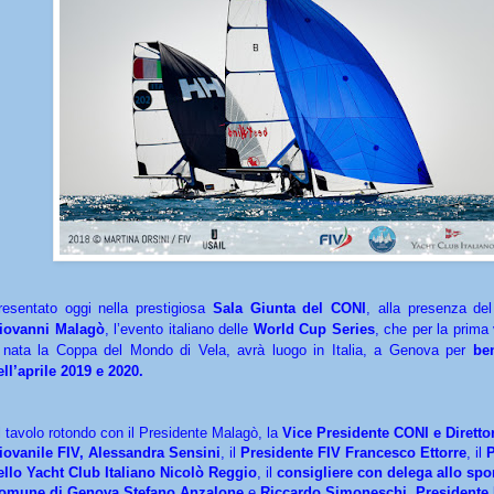
resentato oggi nella prestigiosa
Sala Giunta del CONI
, alla presenza de
iovanni Malagò
, l’evento italiano delle
World Cup Series
, che per la prima
 nata la Coppa del Mondo di Vela, avrà luogo in Italia, a Genova per
be
ell’aprile 2019 e 2020.
l tavolo rotondo con il Presidente Malagò, la
Vice Presidente CONI e Diretto
iovanile FIV, Alessandra Sensini
, il
Presidente FIV Francesco Ettorre
, il
P
ello Yacht Club Italiano Nicolò Reggio
, il
consigliere con delega allo spor
omune di Genova Stefano Anzalone
e
Riccardo Simoneschi, President