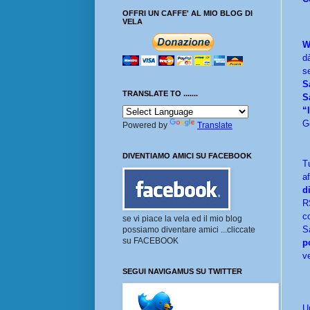
OFFRI UN CAFFE' AL MIO BLOG DI
VELA
W
d
s
S
TRANSLATE TO .......
S
“
G
Powered by
Translate
DIVENTIAMO AMICI SU FACEBOOK
T
a
d
R
c
se vi piace la vela ed il mio blog
S
possiamo diventare amici ...cliccate
su FACEBOOK
p
v
SEGUI NAVIGAMUS SU TWITTER
U