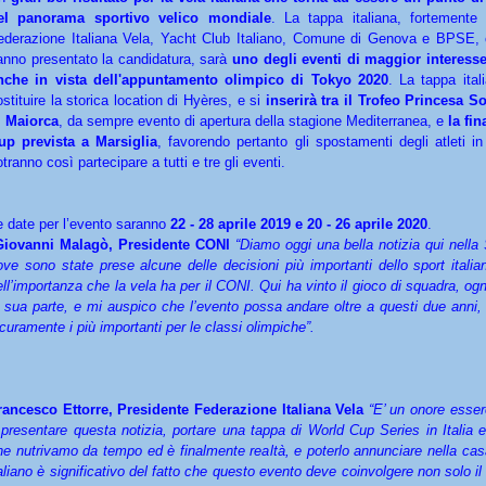
el panorama sportivo velico mondiale
. La tappa italiana, fortemente 
ederazione Italiana Vela, Yacht Club Italiano, Comune di Genova e BPSE,
anno presentato la candidatura, sarà
uno degli eventi di maggior interesse 
nche in vista dell'appuntamento olimpico di Tokyo 2020
. La tappa ital
ostituire la storica location di Hyères, e si
inserirà tra il Trofeo Princesa S
i Maiorca
, da sempre evento di apertura della stagione Mediterranea, e
la fi
up prevista a Marsiglia
, favorendo pertanto gli spostamenti degli atleti i
tranno così partecipare a tutti e tre gli eventi.
e date per l’evento saranno
22 - 28 aprile 2019 e 20 - 26 aprile 2020
.
Giovanni Malagò, Presidente CONI
“Diamo oggi una bella notizia qui nella
ove sono state prese alcune delle decisioni più importanti dello sport italia
ell’importanza che la vela ha per il CONI. Qui ha vinto il gioco di squadra, og
a sua parte, e mi auspico che l’evento possa andare oltre a questi due anni,
icuramente i più importanti per le classi olimpiche”.
rancesco Ettorre, Presidente Federazione Italiana Vela
“E’ un onore esser
 presentare questa notizia, portare una tappa di World Cup Series in Italia 
he nutrivamo da tempo ed è finalmente realtà, e poterlo annunciare nella cas
taliano è significativo del fatto che questo evento deve coinvolgere non solo i