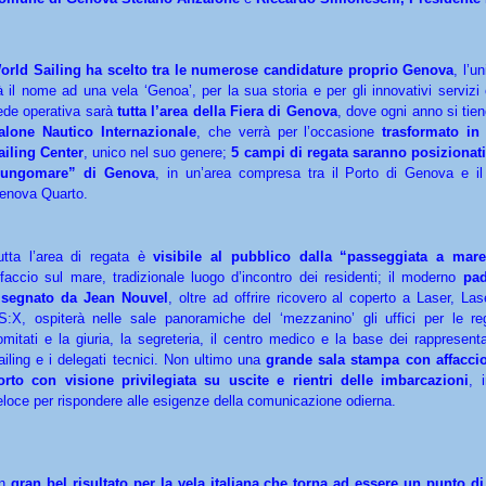
orld Sailing ha scelto tra le numerose candidature proprio Genova
, l’u
à il nome ad una vela ‘Genoa’, per la sua storia e per gli innovativi servizi 
ede operativa sarà
tutta l’area della Fiera di Genova
, dove ogni anno si tien
alone Nautico Internazionale
, che verrà per l’occasione
trasformato i
ailing Center
, unico nel suo genere;
5 campi di regata saranno posizionati 
lungomare” di Genova
, in un’area compresa tra il Porto di Genova e il 
enova Quarto.
utta l’area di regata è
visibile al pubblico dalla “passeggiata a mare
ffaccio sul mare, tradizionale luogo d’incontro dei residenti; il moderno
pad
isegnato da Jean Nouvel
, oltre ad offrire ricovero al coperto a Laser, La
S:X, ospiterà nelle sale panoramiche del ‘mezzanino’ gli uffici per le regi
omitati e la giuria, la segreteria, il centro medico e la base dei rappresent
ailing e i delegati tecnici. Non ultimo una
grande sala stampa con affaccio
orto con visione privilegiata su uscite e rientri delle imbarcazioni
, 
eloce per rispondere alle esigenze della comunicazione odierna.
n
gran bel risultato per la vela italiana che torna ad essere un punto di