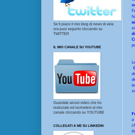
n
F
h
a
Se ti piace il mio blog di news di vela
s
ora puoi seguirlo cliccando su
d
TWITTER
C
po
IL MIO CANALE SU YOUTUBE
L
d
d
l
s
Guardate alcuni video che ho
realizzato ed iscrivetevi al mio
canale cliccando su YOUTUBE
F
a
c
COLLEGATI A ME SU LINKEDIN
i